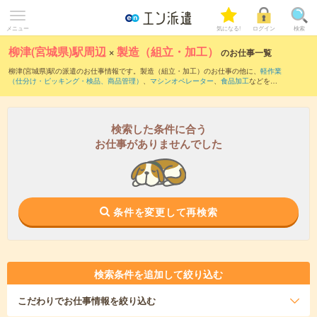
メニュー
気になる!
ログイン
検索
柳津(宮城県)駅周辺
×
製造（組立・加工）
のお仕事一覧
柳津(宮城県)駅の派遣のお仕事情報です。製造（組立・加工）のお仕事の他に、
軽作業
（仕分け・ピッキング・検品、商品管理）
、
マシンオペレーター
、
食品加工
などを取
り揃えています。さらに、
短期
・
単発
などの期間や、
職種未経験OK
などのこだわり条
件で絞り込んでいただけます。職種辞典：
製造（組立・加工）のお仕事とは？とは？
検索した条件に合う
お仕事がありませんでした
条件を変更して再検索
検索条件を追加して絞り込む
こだわり
でお仕事情報を絞り込む