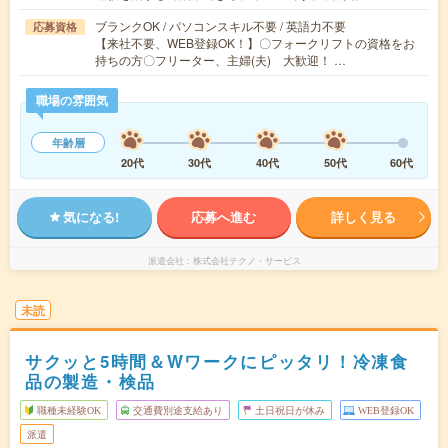
ブランクOK / パソコンスキル不要 / 英語力不要
応募資格
【来社不要、WEB登録OK！】〇フォークリフトの資格をお
持ちの方〇フリーター、主婦(夫) 大歓迎！ …
職場の雰囲気
年齢層
20代
30代
40代
50代
60代
気になる!
応募へ進む
詳しく見る
派遣会社
株式会社テクノ・サービス
未読
サクッと5時間＆Wワークにピッタリ！冷凍食
品の製造・検品
職種未経験OK
交通費別途支給あり
土日祝日が休み
WEB登録OK
派遣