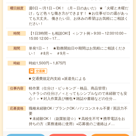
週0日～/月1日～OK！ （月～日のあいだ） ★「火曜と木曜だ
曜日頻度
け」など色々な働き方ができます！ ★お仕事ゼロの週があっ
ても大丈夫。 働きたい日、お休みの希望はお気軽にご相談く
ださい！
【1日3時間～も相談OK!】＜シフト例＞9:00～12:0010:00～
時間
15:00 12:00～17…
単発1日～！ ★勤務開始日や期間はお気軽にご相談くださ
期間
い！ ＃8月～ ＃9月～
時給1,500円～1,875円
時給
交通費
■ 交通費規定内支給 ※派遣先による
軽作業（仕分け・ピッキング・検品、商品管理）
仕事内容
＼チラシの仕分け／＜とってもシンプルなので未経験でも安
心！＞▼封入作業及び梱包▼雑誌や書籍などの仕分…
職種未経験OK / ブランクOK / パソコンスキル不要 / 英語力不
応募資格
要
▼未経験OK！（副業歓迎☆）▼高校生不可▼携帯電話をお
持ちの方（業務連絡に使用）※応募後のご連絡はメ…