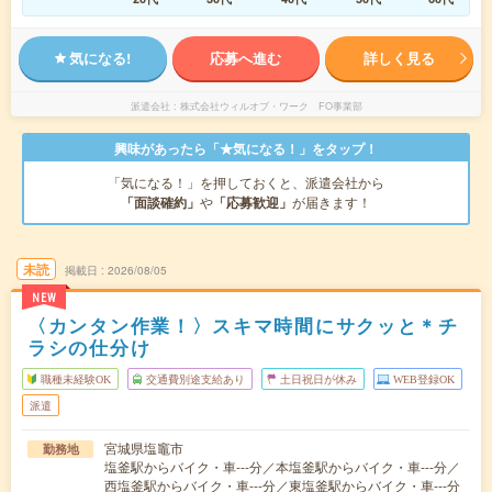
気になる!
応募へ進む
詳しく見る
派遣会社
株式会社ウィルオブ・ワーク FO事業部
興味があったら「★気になる！」をタップ！
「気になる！」を押しておくと、派遣会社から
「面談確約」
や
「応募歓迎」
が届きます！
未読
掲載日
2026/08/05
NEW
〈カンタン作業！〉スキマ時間にサクッと＊チ
ラシの仕分け
職種未経験OK
交通費別途支給あり
土日祝日が休み
WEB登録OK
派遣
宮城県塩竈市
勤務地
塩釜駅からバイク・車---分／本塩釜駅からバイク・車---分／
西塩釜駅からバイク・車---分／東塩釜駅からバイク・車---分