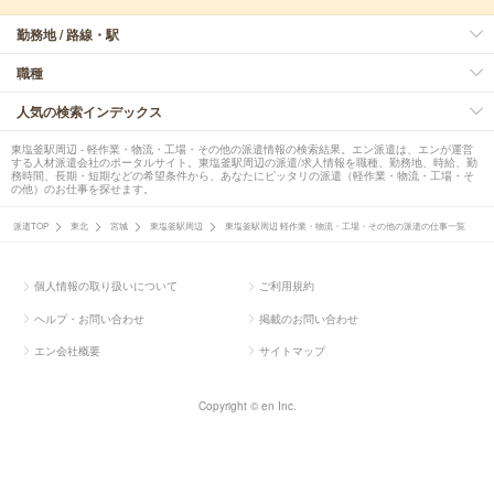
勤務地 / 路線・駅
職種
人気の検索インデックス
東塩釜駅周辺 - 軽作業・物流・工場・その他の派遣情報の検索結果。エン派遣は、エンが運営
する人材派遣会社のポータルサイト。東塩釜駅周辺の派遣/求人情報を職種、勤務地、時給、勤
務時間、長期・短期などの希望条件から、あなたにピッタリの派遣（軽作業・物流・工場・そ
の他）のお仕事を探せます。
派遣TOP
東北
宮城
東塩釜駅周辺
東塩釜駅周辺 軽作業・物流・工場・その他の派遣の仕事一覧
個人情報の取り扱いについて
ご利用規約
ヘルプ・お問い合わせ
掲載のお問い合わせ
エン会社概要
サイトマップ
Copyright © en Inc.