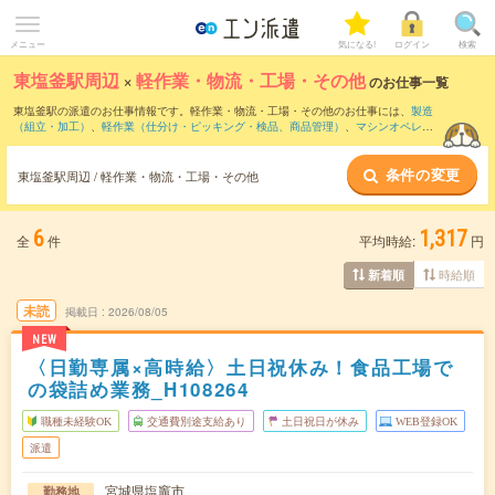
メニュー
気になる!
ログイン
検索
東塩釜駅周辺
×
軽作業・物流・工場・その他
のお仕事一覧
東塩釜駅の派遣のお仕事情報です。軽作業・物流・工場・その他のお仕事には、
製造
（組立・加工）
、
軽作業（仕分け・ピッキング・検品、商品管理）
、
マシンオペレー
ター
などがあります。さらに、
短期
・
単発
などの期間や、
職種未経験OK
などのこだわ
り条件で絞り込んでいただけます。
条件の変更
東塩釜駅周辺 / 軽作業・物流・工場・その他
6
1,317
全
件
平均時給:
円
時給順
新着順
未読
掲載日
2026/08/05
NEW
〈日勤専属×高時給〉土日祝休み！食品工場で
の袋詰め業務_H108264
職種未経験OK
交通費別途支給あり
土日祝日が休み
WEB登録OK
派遣
宮城県塩竈市
勤務地