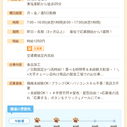
東塩釜駅から徒歩25分
月～金／週5日勤務
曜日頻度
7:00～16:00(休憩1時間)8:00～17:00(休憩1時間)
時間
即日～長期（3ヶ月以上） 最短で応募開始から1週間！
期間
時給1250円
時給
交通費
交通費規定内支給
食品加工
仕事内容
／日勤固定かつ高時給!！選べる時間帯＆未経験大歓迎～！＼
○大手チェーン店向け商品の製造工場でのお仕事…
職種未経験OK / ブランクOK / パソコンスキル不要 / 英語力不
応募資格
要
＜未経験OK！＞＃学歴不問＃髪色・髪型自由！○応募後の流
れ「応募する」ボタンをクリック↓メールにてw…
職場の雰囲気
年齢層
20代
30代
40代
50代
60代