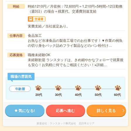
時給1210円／月収例：72,600円＝1,210円×5時間×12日勤務
時給
（週3日）の場合＋残業代、交通費別途支給
交通費
実費支給／当社規定あり。
食品加工
仕事内容
お魚など冷凍食品の製造工場でのお仕事です！▼作業の例魚
の切り身をパック詰めフライ製品などのパン粉付け…
職種未経験OK
応募資格
未経験歓迎 ランスタッドは、きめ細やかなフォローで就業後
も安心！お気軽に何でもご相談ください！※詳細…
職場の雰囲気
年齢層
20代
30代
40代
50代
60代
気になる!
応募へ進む
詳しく見る
派遣会社
ランスタッド株式会社 北日本エリア