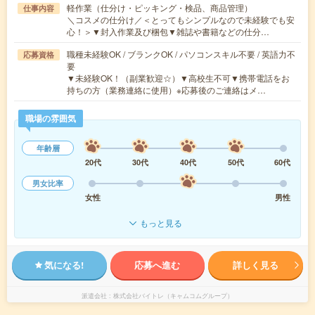
軽作業（仕分け・ピッキング・検品、商品管理）
仕事内容
＼コスメの仕分け／＜とってもシンプルなので未経験でも安
心！＞▼封入作業及び梱包▼雑誌や書籍などの仕分…
職種未経験OK / ブランクOK / パソコンスキル不要 / 英語力不
応募資格
要
▼未経験OK！（副業歓迎☆）▼高校生不可▼携帯電話をお
持ちの方（業務連絡に使用）※応募後のご連絡はメ…
職場の雰囲気
年齢層
20代
30代
40代
50代
60代
男女比率
女性
男性
もっと見る
気になる!
応募へ進む
詳しく見る
派遣会社
株式会社バイトレ（キャムコムグループ）