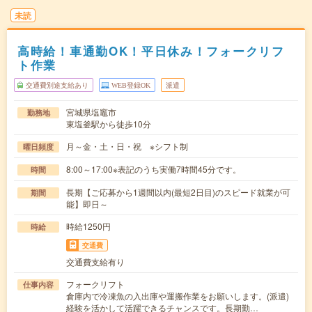
未読
高時給！車通勤OK！平日休み！フォークリフ
ト作業
交通費別途支給あり
WEB登録OK
派遣
宮城県塩竈市
勤務地
東塩釜駅から徒歩10分
月～金・土・日・祝 ※シフト制
曜日頻度
8:00～17:00※表記のうち実働7時間45分です。
時間
長期【ご応募から1週間以内(最短2日目)のスピード就業が可
期間
能】即日～
時給1250円
時給
交通費
交通費支給有り
フォークリフト
仕事内容
倉庫内で冷凍魚の入出庫や運搬作業をお願いします。(派遣)
経験を活かして活躍できるチャンスです。長期勤…