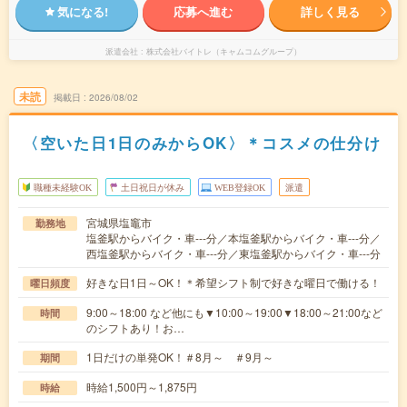
気になる!
応募へ進む
詳しく見る
派遣会社
株式会社バイトレ（キャムコムグループ）
未読
掲載日
2026/08/02
〈空いた日1日のみからOK〉＊コスメの仕分け
職種未経験OK
土日祝日が休み
WEB登録OK
派遣
宮城県塩竈市
勤務地
塩釜駅からバイク・車---分／本塩釜駅からバイク・車---分／
西塩釜駅からバイク・車---分／東塩釜駅からバイク・車---分
好きな日1日～OK！＊希望シフト制で好きな曜日で働ける！
曜日頻度
9:00～18:00 など他にも▼10:00～19:00▼18:00～21:00など
時間
のシフトあり！お…
1日だけの単発OK！＃8月～ ＃9月～
期間
時給1,500円～1,875円
時給