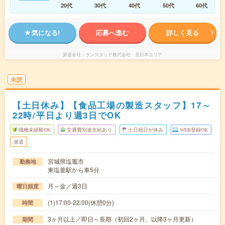
20代
30代
40代
50代
60代
気になる!
応募へ進む
詳しく見る
派遣会社
ランスタッド株式会社 北日本エリア
未読
【土日休み】【食品工場の製造スタッフ】17～
22時/平日より週3日でOK
職種未経験OK
交通費別途支給あり
土日祝日が休み
WEB登録OK
派遣
宮城県塩竈市
勤務地
東塩釜駅から車5分
月～金／週3日
曜日頻度
(1)17:00-22:00(休憩0分)
時間
3ヶ月以上／即日～長期（初回2ヶ月、以降3ヶ月更新）
期間