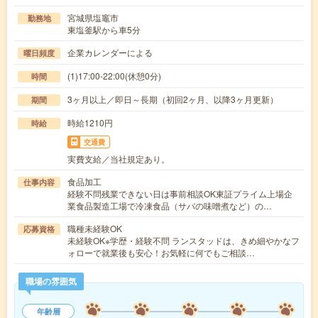
宮城県塩竈市
勤務地
東塩釜駅から車5分
企業カレンダーによる
曜日頻度
(1)17:00-22:00(休憩0分)
時間
3ヶ月以上／即日～長期（初回2ヶ月、以降3ヶ月更新）
期間
時給1210円
時給
交通費
実費支給／当社規定あり。
食品加工
仕事内容
経験不問残業できない日は事前相談OK東証プライム上場企
業食品製造工場で冷凍食品（サバの味噌煮など）の…
職種未経験OK
応募資格
未経験OK※学歴・経験不問 ランスタッドは、きめ細やかなフ
ォローで就業後も安心！お気軽に何でもご相談…
職場の雰囲気
年齢層