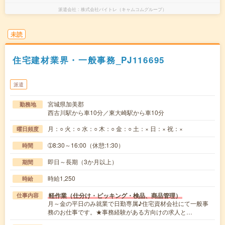
派遣会社
株式会社バイトレ（キャムコムグループ）
未読
住宅建材業界・一般事務_PJ116695
派遣
宮城県加美郡
勤務地
西古川駅から車10分／東大崎駅から車10分
月：○ 火：○ 水：○ 木：○ 金：○ 土：× 日：× 祝：×
曜日頻度
➀8:30～16:00（休憩:1:30）
時間
即日～長期（3か月以上）
期間
時給1,250
時給
軽作業（仕分け・ピッキング・検品、商品管理）
仕事内容
月～金の平日のみ就業で日勤専属♪住宅資材会社にて一般事
務のお仕事です。★事務経験がある方向けの求人と…