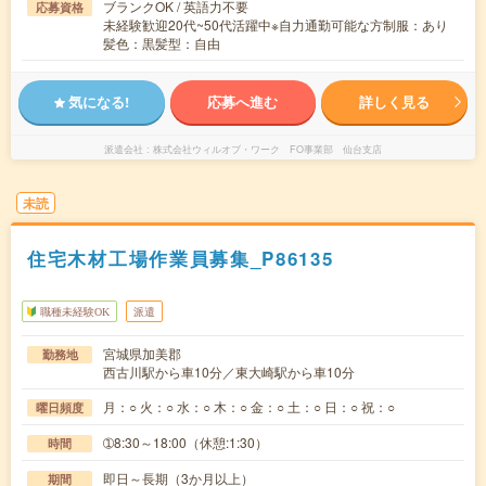
ブランクOK / 英語力不要
応募資格
未経験歓迎20代~50代活躍中※自力通勤可能な方制服：あり
髪色：黒髪型：自由
気になる!
応募へ進む
詳しく見る
派遣会社
株式会社ウィルオブ・ワーク FO事業部 仙台支店
未読
住宅木材工場作業員募集_P86135
職種未経験OK
派遣
宮城県加美郡
勤務地
西古川駅から車10分／東大崎駅から車10分
月：○ 火：○ 水：○ 木：○ 金：○ 土：○ 日：○ 祝：○
曜日頻度
➀8:30～18:00（休憩:1:30）
時間
即日～長期（3か月以上）
期間