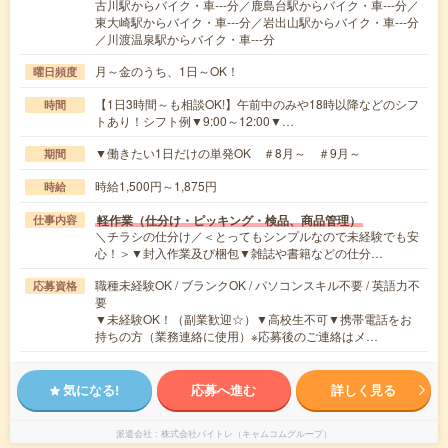
古川駅からバイク・車---分／鹿島台駅からバイク・車---分／
東大崎駅からバイク・車---分／岩出山駅からバイク・車---分
／川渡温泉駅からバイク・車---分
月～金のうち、1日～OK！
曜日頻度
【1日3時間～も相談OK!】午前中のみや18時以降などのシフ
時間
トあり！シフト例▼9:00～12:00▼…
▼働きたい1日だけの単発OK ＃8月～ ＃9月～
期間
時給1,500円～1,875円
時給
軽作業（仕分け・ピッキング・検品、商品管理）
仕事内容
＼チラシの仕分け／＜とってもシンプルなので未経験でも安
心！＞▼封入作業及び梱包▼雑誌や書籍などの仕分…
職種未経験OK / ブランクOK / パソコンスキル不要 / 英語力不
応募資格
要
▼未経験OK！（副業歓迎☆）▼高校生不可▼携帯電話をお
持ちの方（業務連絡に使用）※応募後のご連絡はメ…
気になる!
応募へ進む
詳しく見る
派遣会社
株式会社バイトレ（キャムコムグループ）