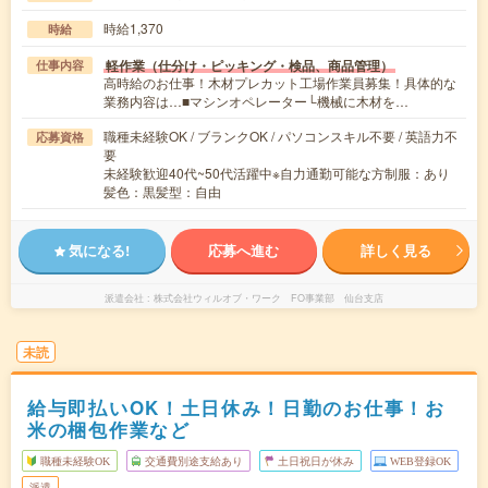
時給1,370
時給
軽作業（仕分け・ピッキング・検品、商品管理）
仕事内容
高時給のお仕事！木材プレカット工場作業員募集！具体的な
業務内容は…■マシンオペレーター└機械に木材を…
職種未経験OK / ブランクOK / パソコンスキル不要 / 英語力不
応募資格
要
未経験歓迎40代~50代活躍中※自力通勤可能な方制服：あり
髪色：黒髪型：自由
気になる!
応募へ進む
詳しく見る
派遣会社
株式会社ウィルオブ・ワーク FO事業部 仙台支店
未読
給与即払いOK！土日休み！日勤のお仕事！お
米の梱包作業など
職種未経験OK
交通費別途支給あり
土日祝日が休み
WEB登録OK
派遣