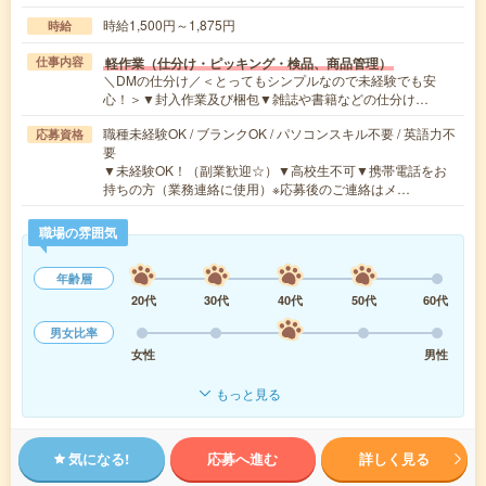
時給1,500円～1,875円
時給
軽作業（仕分け・ピッキング・検品、商品管理）
仕事内容
＼DMの仕分け／＜とってもシンプルなので未経験でも安
心！＞▼封入作業及び梱包▼雑誌や書籍などの仕分け…
職種未経験OK / ブランクOK / パソコンスキル不要 / 英語力不
応募資格
要
▼未経験OK！（副業歓迎☆）▼高校生不可▼携帯電話をお
持ちの方（業務連絡に使用）※応募後のご連絡はメ…
職場の雰囲気
年齢層
20代
30代
40代
50代
60代
男女比率
女性
男性
もっと見る
気になる!
応募へ進む
詳しく見る