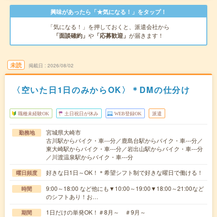
興味があったら「★気になる！」をタップ！
「気になる！」を押しておくと、派遣会社から
「面談確約」
や
「応募歓迎」
が届きます！
未読
掲載日
2026/08/02
〈空いた日1日のみからOK〉＊DMの仕分け
職種未経験OK
土日祝日が休み
WEB登録OK
派遣
宮城県大崎市
勤務地
古川駅からバイク・車---分／鹿島台駅からバイク・車---分／
東大崎駅からバイク・車---分／岩出山駅からバイク・車---分
／川渡温泉駅からバイク・車---分
好きな日1日～OK！＊希望シフト制で好きな曜日で働ける！
曜日頻度
9:00～18:00 など他にも▼10:00～19:00▼18:00～21:00など
時間
のシフトあり！お…
1日だけの単発OK！＃8月～ ＃9月～
期間