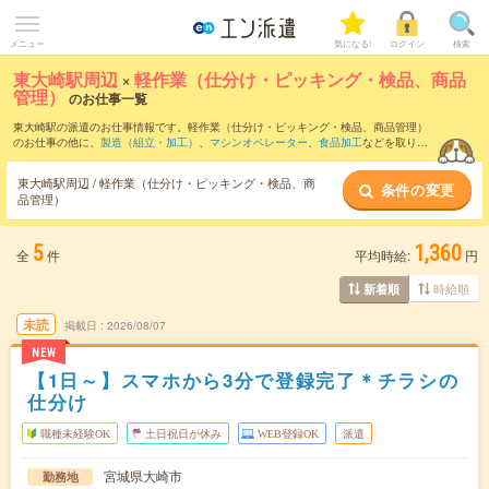
メニュー
気になる!
ログイン
検索
東大崎駅周辺
×
軽作業（仕分け・ピッキング・検品、商品
管理）
のお仕事一覧
東大崎駅の派遣のお仕事情報です。軽作業（仕分け・ピッキング・検品、商品管理）
のお仕事の他に、
製造（組立・加工）
、
マシンオペレーター
、
食品加工
などを取り揃
えています。さらに、
短期
・
単発
などの期間や、
職種未経験OK
などのこだわり条件で
絞り込んでいただけます。職種辞典：
軽作業（仕分け・ピッキング・検品、商品管
東大崎駅周辺 / 軽作業（仕分け・ピッキング・検品、商
条件の変更
理）のお仕事とは？とは？
品管理）
5
1,360
全
件
平均時給:
円
時給順
新着順
未読
掲載日
2026/08/07
NEW
【1日～】スマホから3分で登録完了＊チラシの
仕分け
職種未経験OK
土日祝日が休み
WEB登録OK
派遣
宮城県大崎市
勤務地