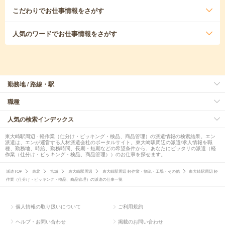
こだわり
でお仕事情報をさがす
人気のワード
でお仕事情報をさがす
勤務地 / 路線・駅
職種
人気の検索インデックス
東大崎駅周辺 - 軽作業（仕分け・ピッキング・検品、商品管理）の派遣情報の検索結果。エン
派遣は、エンが運営する人材派遣会社のポータルサイト。東大崎駅周辺の派遣/求人情報を職
種、勤務地、時給、勤務時間、長期・短期などの希望条件から、あなたにピッタリの派遣（軽
作業（仕分け・ピッキング・検品、商品管理））のお仕事を探せます。
派遣TOP
東北
宮城
東大崎駅周辺
東大崎駅周辺 軽作業・物流・工場・その他
東大崎駅周辺 軽
作業（仕分け・ピッキング・検品、商品管理）の派遣の仕事一覧
個人情報の取り扱いについて
ご利用規約
ヘルプ・お問い合わせ
掲載のお問い合わせ