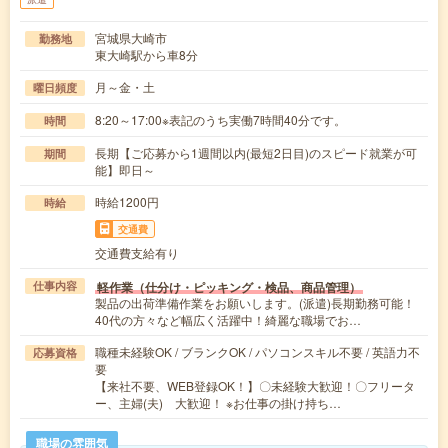
宮城県大崎市
勤務地
東大崎駅から車8分
月～金・土
曜日頻度
8:20～17:00※表記のうち実働7時間40分です。
時間
長期【ご応募から1週間以内(最短2日目)のスピード就業が可
期間
能】即日～
時給1200円
時給
交通費
交通費支給有り
軽作業（仕分け・ピッキング・検品、商品管理）
仕事内容
製品の出荷準備作業をお願いします。(派遣)長期勤務可能！
40代の方々など幅広く活躍中！綺麗な職場でお…
職種未経験OK / ブランクOK / パソコンスキル不要 / 英語力不
応募資格
要
【来社不要、WEB登録OK！】〇未経験大歓迎！〇フリータ
ー、主婦(夫) 大歓迎！ ※お仕事の掛け持ち…
職場の雰囲気