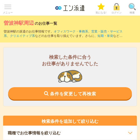
メニュー
気になる!
ログイン
検索
曽波神駅周辺
のお仕事一覧
曽波神駅の派遣のお仕事情報です。
オフィスワーク・事務系
、
営業・販売・サービス
系
、
クリエイティブ系
などのお仕事を取り揃えています。さらに、
短期
・
単発
などの
期間や、
職種未経験OK
などのこだわり条件で絞り込んでいただけます。
また、
石巻駅
・
佳景山駅
・
渡波駅
・
前谷地駅
・
陸前豊里駅
など近隣駅のお仕事もご確
認いただけます。
検索した条件に合う
お仕事がありませんでした
条件を変更して再検索
検索条件を追加して絞り込む
職種
でお仕事情報を絞り込む