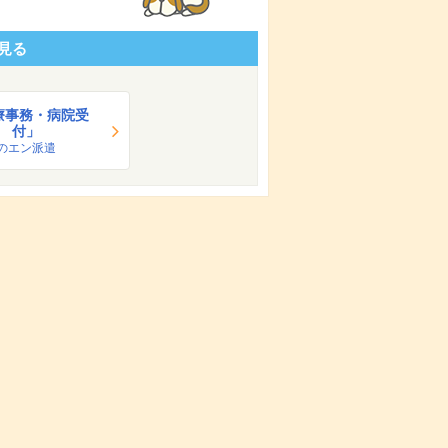
見る
療事務・病院受
付」
のエン派遣