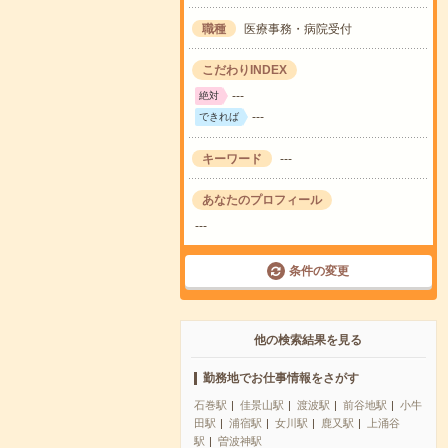
職種
医療事務・病院受付
こだわりINDEX
---
絶対
---
できれば
キーワード
---
あなたのプロフィール
---
条件の変更
他の検索結果を見る
勤務地でお仕事情報をさがす
石巻駅
佳景山駅
渡波駅
前谷地駅
小牛
田駅
浦宿駅
女川駅
鹿又駅
上涌谷
駅
曽波神駅