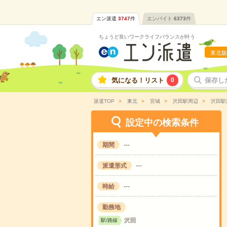
エン派遣
3747
件
エンバイト
6373
件
ちょうど良いワークライフバランスが叶う
東北版
気になる！リスト
0
保存し
派遣TOP
東北
宮城
沢田駅周辺
沢田駅
設定中の検索条件
期間
---
派遣形式
---
時給
---
勤務地
沢田
駅/路線