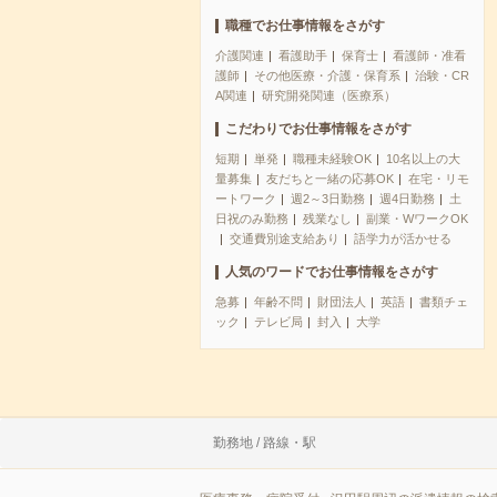
職種でお仕事情報をさがす
介護関連
看護助手
保育士
看護師・准看
護師
その他医療・介護・保育系
治験・CR
A関連
研究開発関連（医療系）
こだわりでお仕事情報をさがす
短期
単発
職種未経験OK
10名以上の大
量募集
友だちと一緒の応募OK
在宅・リモ
ートワーク
週2～3日勤務
週4日勤務
土
日祝のみ勤務
残業なし
副業・WワークOK
交通費別途支給あり
語学力が活かせる
人気のワードでお仕事情報をさがす
急募
年齢不問
財団法人
英語
書類チェ
ック
テレビ局
封入
大学
勤務地 / 路線・駅