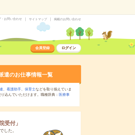
プ・お問い合わせ
サイトマップ
掲載のお問い合わせ
会員登録
ログイン
派遣のお仕事情報一覧
連
、
看護助手
、
保育士
などを取り揃えていま
絞り込んでいただけます。職種辞典：
医療事
院受付
」
でした。