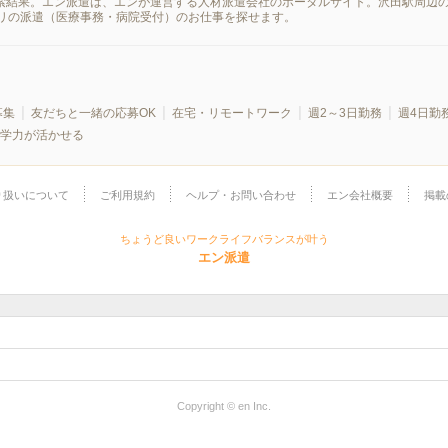
検索結果。エン派遣は、エンが運営する人材派遣会社のポータルサイト。沢田駅周辺
リの派遣（医療事務・病院受付）のお仕事を探せます。
募集
友だちと一緒の応募OK
在宅・リモートワーク
週2～3日勤務
週4日勤
学力が活かせる
り扱いについて
ご利用規約
ヘルプ・お問い合わせ
エン会社概要
掲載
ちょうど良いワークライフバランスが叶う
エン派遣
Copyright © en Inc.