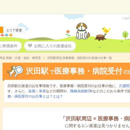
ヘル
エリア変更
た希望条件
お気に入りの派遣会社
周辺 医療・介護・福祉・教育系
沢田駅周辺 医療事務・病院受付の派遣の仕事一覧
沢田駅
医療事務・病院受付
で
の
沢田駅の派遣のお仕事情報です。医療事務・病院受付のお仕事の他に、
介護関
す。さらに、
短期
・
単発
などの期間や、
職種未経験OK
などのこだわり条件で
務・病院受付のお仕事とは？とは？
「
沢田駅周辺
×
医療事務・病
に関するエン派遣は見つかりません