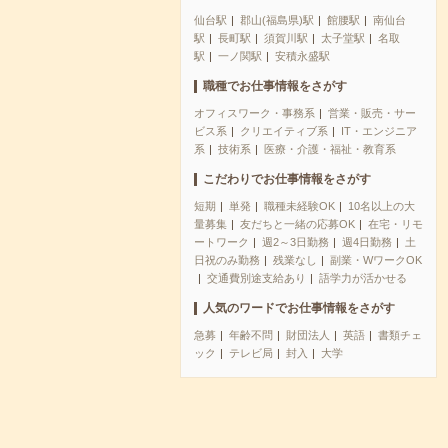
仙台駅
郡山(福島県)駅
館腰駅
南仙台
駅
長町駅
須賀川駅
太子堂駅
名取
駅
一ノ関駅
安積永盛駅
職種でお仕事情報をさがす
オフィスワーク・事務系
営業・販売・サー
ビス系
クリエイティブ系
IT・エンジニア
系
技術系
医療・介護・福祉・教育系
こだわりでお仕事情報をさがす
短期
単発
職種未経験OK
10名以上の大
量募集
友だちと一緒の応募OK
在宅・リモ
ートワーク
週2～3日勤務
週4日勤務
土
日祝のみ勤務
残業なし
副業・WワークOK
交通費別途支給あり
語学力が活かせる
人気のワードでお仕事情報をさがす
急募
年齢不問
財団法人
英語
書類チェ
ック
テレビ局
封入
大学