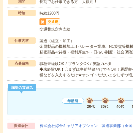
期間
長期でお仕事できる方、大歓迎！
時給
時給1200円
交通費
交通費規定内支給
仕事内容
製造（組立・加工）
金属製品の機械加工オペレーター業務。NC旋盤等機
精密部品≪待遇・福利厚生≫・日払い制度・社会保険
応募資格
職種未経験OK / ブランクOK / 英語力不要
◆未経験OK！〇まずは事前登録だけでもOK！履歴
種などを入力するだけ★オシゴトただいま少しずつ増
職場の雰囲気
年齢層
20代
30代
40代
株式会社綜合キャリアオプション 製造事業部（全国
派遣会社