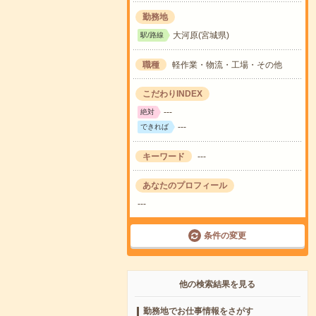
勤務地
大河原(宮城県)
駅/路線
職種
軽作業・物流・工場・その他
こだわりINDEX
---
絶対
---
できれば
キーワード
---
あなたのプロフィール
---
条件の変更
他の検索結果を見る
勤務地でお仕事情報をさがす