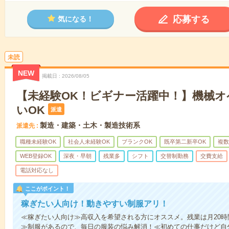
応募する
気になる！
未読
NEW
掲載日
2026/08/05
【未経験OK！ビギナー活躍中！】機械オ
いOK
派遣
製造・建築・土木・製造技術系
派遣先
職種未経験OK
社会人未経験OK
ブランクOK
既卒第二新卒OK
複数
WEB登録OK
深夜・早朝
残業多
シフト
交替制勤務
交費支給
電話対応なし
ここがポイント！
稼ぎたい人向け！動きやすい制服アリ！
≪稼ぎたい人向け≫高収入を希望される方にオススメ。残業は月20
≫制服があるので、毎日の服装の悩み解消！≪初めての仕事だけど自