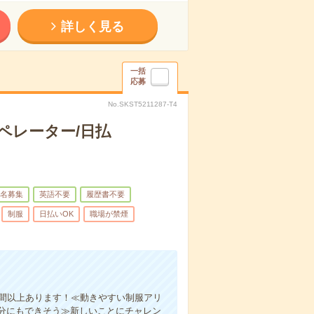
詳しく見る
一括
応募
No.SKST5211287-T4
ペレーター/日払
名募集
英語不要
履歴書不要
制服
日払いOK
職場が禁煙
時間以上あります！≪動きやすい制服アリ
分にもできそう≫新しいことにチャレン