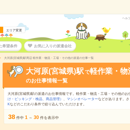
ヘル
エリア変更
た希望条件
お気に入りの派遣会社
大河原(宮城県)駅周辺 軽作業・物流・工場・その他の派遣の仕事一覧
大河原(宮城県)駅
軽作業・物
で
のお仕事情報一覧
大河原(宮城県)駅の派遣のお仕事情報です。軽作業・物流・工場・その他のお
け・ピッキング・検品、商品管理）
、
マシンオペレーター
などがあります。さ
K
などのこだわり条件で絞り込んでいただけます。
38
1
30
件中
～
件を表示中