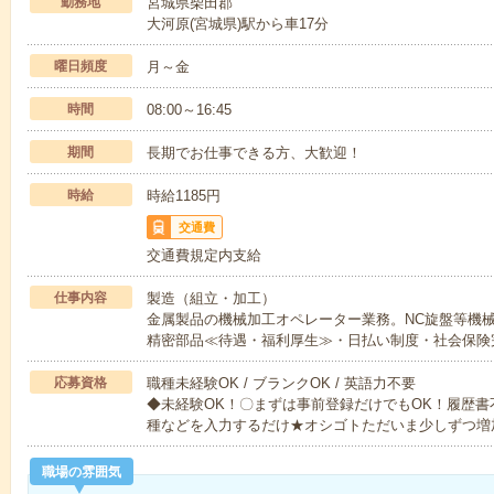
勤務地
宮城県柴田郡
大河原(宮城県)駅から車17分
曜日頻度
月～金
時間
08:00～16:45
期間
長期でお仕事できる方、大歓迎！
時給
時給1185円
交通費
交通費規定内支給
仕事内容
製造（組立・加工）
金属製品の機械加工オペレーター業務。NC旋盤等機
精密部品≪待遇・福利厚生≫・日払い制度・社会保険
応募資格
職種未経験OK / ブランクOK / 英語力不要
◆未経験OK！〇まずは事前登録だけでもOK！履歴
種などを入力するだけ★オシゴトただいま少しずつ増
職場の雰囲気