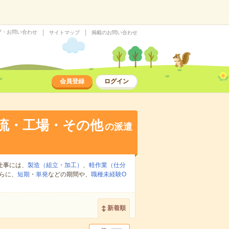
プ・お問い合わせ
サイトマップ
掲載のお問い合わせ
会員登録
ログイン
流・工場・その他
の派遣
仕事には、
製造（組立・加工）
、
軽作業（仕分
らに、
短期
・
単発
などの期間や、
職種未経験O
新着順