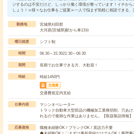
ジするのは不安だけど、しっかり働く環境が整っています！イチからス
しょう！≪様々なお仕事をご提案≫一人で悩まず気軽に相談できる、
勤務地
宮城県刈田郡
大河原(宮城県)駅から車13分
曜日頻度
シフト制
時間
06:30～15:3021:30～06:30
期間
長期でお仕事できる方、大歓迎！
時給
時給1450円
交通費
交通費規定内支給
仕事内容
マシンオペレーター
トラック自動車大型部品の機械加工業務切削、穴あけ
れるので複雑な作業はありません。【取扱製品情報】
応募資格
職種未経験OK / ブランクOK / 英語力不要
◆未経験OK！〇まずは事前登録だけでもOK！履歴