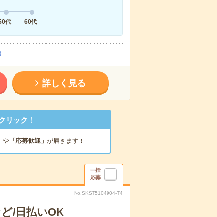
50代
60代
）
詳しく見る
クリック！
」
や
「応募歓迎」
が届きます！
一括
応募
No.SKST5104904-T4
ど/日払いOK