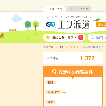
エン派遣
3754
件
エンバイト
6373
件
ちょうど良いワークライフバランスが叶う
東北版
気になる！リスト
0
保存し
派遣TOP
東北
宮城
大河原(宮城県)駅周辺
,
1
3
7
2
平均時給:
円
設定中の検索条件
期間
---
派遣形式
---
時給
---