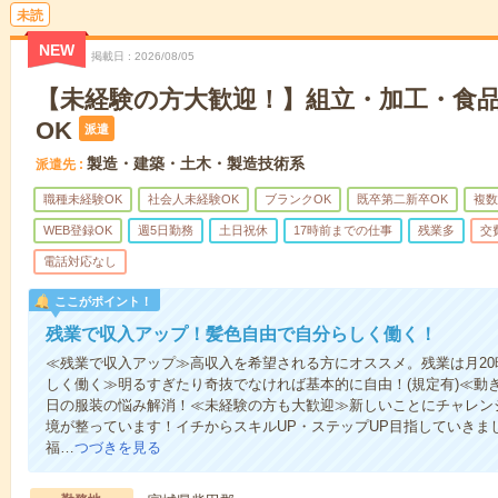
未読
NEW
掲載日
2026/08/05
【未経験の方大歓迎！】組立・加工・食品
OK
派遣
製造・建築・土木・製造技術系
派遣先
職種未経験OK
社会人未経験OK
ブランクOK
既卒第二新卒OK
複数
WEB登録OK
週5日勤務
土日祝休
17時前までの仕事
残業多
交
電話対応なし
ここがポイント！
残業で収入アップ！髪色自由で自分らしく働く！
≪残業で収入アップ≫高収入を希望される方にオススメ。残業は月2
しく働く≫明るすぎたり奇抜でなければ基本的に自由！(規定有)≪動
日の服装の悩み解消！≪未経験の方も大歓迎≫新しいことにチャレン
境が整っています！イチからスキルUP・ステップUP目指していきま
福…
つづきを見る