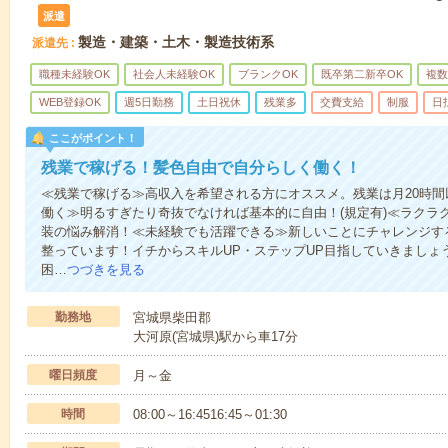
派遣
製造・建築・土木・製造技術系
派遣先
職種未経験OK
社会人未経験OK
ブランクOK
既卒第二新卒OK
複数
WEB登録OK
週5日勤務
土日祝休
残業多
交費支給
制服
日
ここがポイント！
残業で稼げる！髪色自由で自分らしく働く！
≪残業で稼げる≫高収入を希望される方にオススメ。残業は月20時
働く≫明るすぎたり奇抜でなければ基本的に自由！(規定有)≪ラクラ
装の悩み解消！≪未経験でも活躍できる≫新しいことにチャレンジす
整っています！イチからスキルUP・ステップUP目指していきましょ
困…
つづきを見る
勤務地
宮城県柴田郡
大河原(宮城県)駅から車17分
曜日頻度
月～金
時間
08:00～16:4516:45～01:30