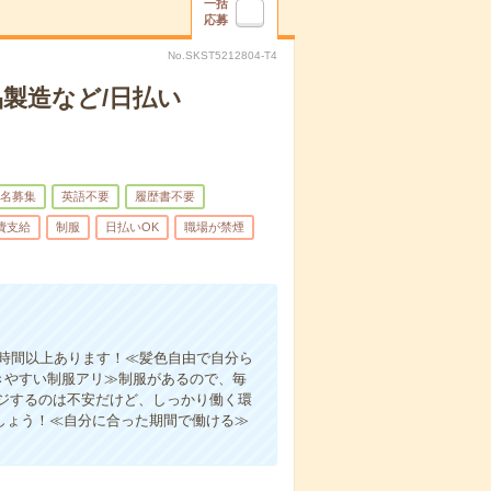
一括
応募
No.SKST5212804-T4
製造など/日払い
名募集
英語不要
履歴書不要
費支給
制服
日払いOK
職場が禁煙
0時間以上あります！≪髪色自由で自分ら
きやすい制服アリ≫制服があるので、毎
ジするのは不安だけど、しっかり働く環
しょう！≪自分に合った期間で働ける≫