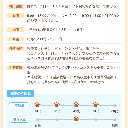
好きな日1日～OK！＊希望シフト制で好きな曜日で働ける！
曜日頻度
9:00～18:00 など他にも▼10:00～19:00▼18:00～21:00など
時間
のシフトあり！お…
1日だけの単発OK！＃8月～ ＃9月～
期間
時給1,200円～1,625円
時給
軽作業（仕分け・ピッキング・検品、商品管理）
仕事内容
＼コスメの仕分け／＜とってもシンプルなので未経験でも安
心！＞▼封入作業及び梱包▼雑誌や書籍などの仕分…
職種未経験OK / ブランクOK / パソコンスキル不要 / 英語力不
応募資格
要
▼未経験OK！（副業歓迎☆）▼高校生不可▼携帯電話をお
持ちの方（業務連絡に使用）※応募後のご連絡はメ…
職場の雰囲気
年齢層
20代
30代
40代
50代
60代
男女比率
女性
男性