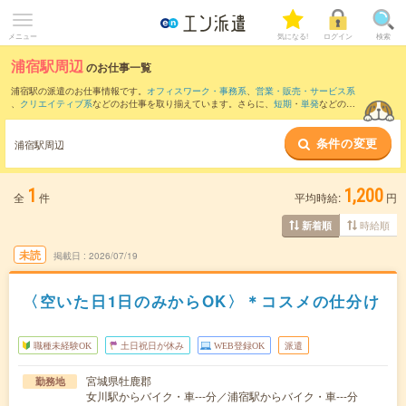
メニュー
気になる!
ログイン
検索
浦宿駅周辺
のお仕事一覧
浦宿駅の派遣のお仕事情報です。
オフィスワーク・事務系
、
営業・販売・サービス系
、
クリエイティブ系
などのお仕事を取り揃えています。さらに、
短期
・
単発
などの期
間や、
職種未経験OK
などのこだわり条件で絞り込んでいただけます。
条件の変更
また、
石巻駅
・
渡波駅
・
沢田駅
・
陸前山下駅
・
女川駅
など近隣駅のお仕事もご確認い
浦宿駅周辺
ただけます。
1
1,200
全
件
平均時給:
円
時給順
新着順
未読
掲載日
2026/07/19
〈空いた日1日のみからOK〉＊コスメの仕分け
職種未経験OK
土日祝日が休み
WEB登録OK
派遣
宮城県牡鹿郡
勤務地
女川駅からバイク・車---分／浦宿駅からバイク・車---分