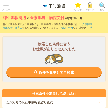
メニュー
気になる!
ログイン
検索
梅ケ沢駅周辺
×
医療事務・病院受付
のお仕事一覧
梅ケ沢駅の派遣のお仕事情報です。医療事務・病院受付のお仕事の他に、
介護関連
、
看護助手
、
保育士
などを取り揃えています。さらに、
短期
・
単発
などの期間や、
職種
未経験OK
などのこだわり条件で絞り込んでいただけます。職種辞典：
医療事務・病院
受付のお仕事とは？とは？
検索した条件に合う
お仕事がありませんでした
条件を変更して再検索
検索条件を追加して絞り込む
こだわり
でお仕事情報を絞り込む