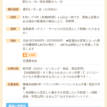
駅から---分／前谷地駅から---分
週5日／月～金（土日休み）
曜日頻度
8:30～17:30（実働8時間）※上記は一例です。業務上必要が
時間
ある場合や配属先の都合により、時間帯…
無期雇用（テクノ・サービスの正社員として勤務いただきま
期間
す）
月給18万4000円～23万4000円 ★配属先が変更となった際
時給
の待機期間も給与が発生！ ※給与は経験などを考慮して決
定します
交通費
交通費支給
軽作業（仕分け・ピッキング・検品、商品管理）
仕事内容
【未経験歓迎！すぐ覚えられるカンタン作業！】コツコツ・
モクモク作業が好きな方にピッタリのお仕事です！…
職種未経験OK / ブランクOK / パソコンスキル不要 / 英語力不
応募資格
要
＼未経験から安定した働き方を目指したい方歓迎！／経験・
資格・学歴は問いません◎▽おすすめポイントリク…
職場の雰囲気