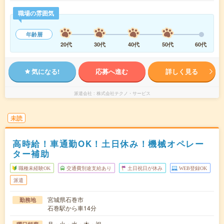
職場の雰囲気
年齢層
20代
30代
40代
50代
60代
気になる!
応募へ進む
詳しく見る
派遣会社
株式会社テクノ・サービス
未読
高時給！車通勤OK！土日休み！機械オペレー
ター補助
職種未経験OK
交通費別途支給あり
土日祝日が休み
WEB登録OK
派遣
宮城県石巻市
勤務地
石巻駅から車14分
月・火・水・木・祝