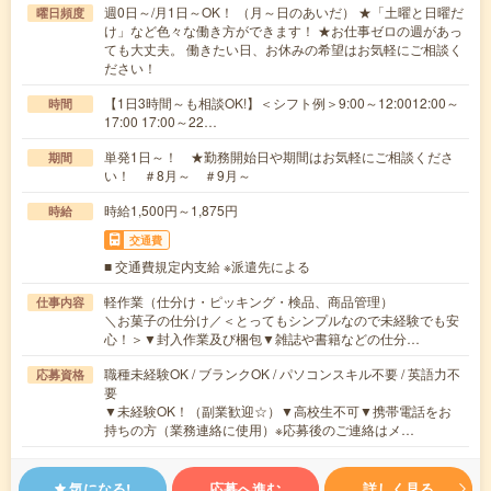
週0日～/月1日～OK！ （月～日のあいだ） ★「土曜と日曜だ
曜日頻度
け」など色々な働き方ができます！ ★お仕事ゼロの週があっ
ても大丈夫。 働きたい日、お休みの希望はお気軽にご相談く
ださい！
【1日3時間～も相談OK!】＜シフト例＞9:00～12:0012:00～
時間
17:00 17:00～22…
単発1日～！ ★勤務開始日や期間はお気軽にご相談くださ
期間
い！ ＃8月～ ＃9月～
時給1,500円～1,875円
時給
交通費
■ 交通費規定内支給 ※派遣先による
軽作業（仕分け・ピッキング・検品、商品管理）
仕事内容
＼お菓子の仕分け／＜とってもシンプルなので未経験でも安
心！＞▼封入作業及び梱包▼雑誌や書籍などの仕分…
職種未経験OK / ブランクOK / パソコンスキル不要 / 英語力不
応募資格
要
▼未経験OK！（副業歓迎☆）▼高校生不可▼携帯電話をお
持ちの方（業務連絡に使用）※応募後のご連絡はメ…
気になる!
応募へ進む
詳しく見る