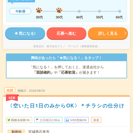
年齢層
20代
30代
40代
50代
60代
気になる!
応募へ進む
詳しく見る
派遣会社
株式会社テクノ・サービス（無期雇用派遣）
興味があったら「★気になる！」をタップ！
「気になる！」を押しておくと、派遣会社から
「面談確約」
や
「応募歓迎」
が届きます！
未読
掲載日
2026/08/05
NEW
〈空いた日1日のみからOK〉＊チラシの仕分け
職種未経験OK
土日祝日が休み
WEB登録OK
派遣
宮城県石巻市
勤務地