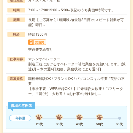
曜日頻度
7:00～17:0019:00～5:00※表記のうち実働8時間です。
時間
長期【ご応募から1週間以内(最短2日目)のスピード就業が可
期間
能】即日～
時給1350円
時給
交通費
交通費支給有り
マシンオペレーター
仕事内容
製造工程におけるオペレーター補助業務をお願いします。(派
遣)月～木の週4日勤務。業務状況により週5日…
職種未経験OK / ブランクOK / パソコンスキル不要 / 英語力不
応募資格
要
【来社不要、WEB登録OK！】〇未経験大歓迎！〇フリータ
ー、主婦(夫) 大歓迎！ ※お仕事の掛け持ち…
職場の雰囲気
年齢層
20代
30代
40代
50代
60代