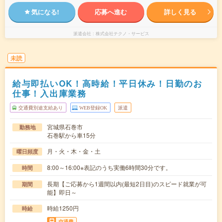
気になる!
応募へ進む
詳しく見る
派遣会社
株式会社テクノ・サービス
未読
給与即払いOK！高時給！平日休み！日勤のお
仕事！入出庫業務
交通費別途支給あり
WEB登録OK
派遣
宮城県石巻市
勤務地
石巻駅から車15分
月・火・木・金・土
曜日頻度
8:00～16:00※表記のうち実働6時間30分です。
時間
長期【ご応募から1週間以内(最短2日目)のスピード就業が可
期間
能】即日～
時給1250円
時給
交通費