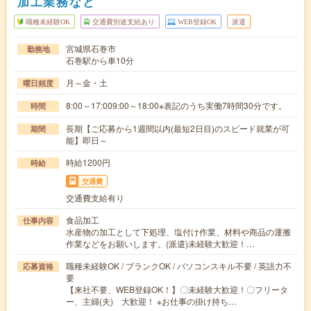
加工業務など
職種未経験OK
交通費別途支給あり
WEB登録OK
派遣
宮城県石巻市
勤務地
石巻駅から車10分
月～金・土
曜日頻度
8:00～17:009:00～18:00※表記のうち実働7時間30分です。
時間
長期【ご応募から1週間以内(最短2日目)のスピード就業が可
期間
能】即日～
時給1200円
時給
交通費
交通費支給有り
食品加工
仕事内容
水産物の加工として下処理、塩付け作業、材料や商品の運搬
作業などをお願いします。(派遣)未経験大歓迎！…
職種未経験OK / ブランクOK / パソコンスキル不要 / 英語力不
応募資格
要
【来社不要、WEB登録OK！】〇未経験大歓迎！〇フリータ
ー、主婦(夫) 大歓迎！ ※お仕事の掛け持ち…