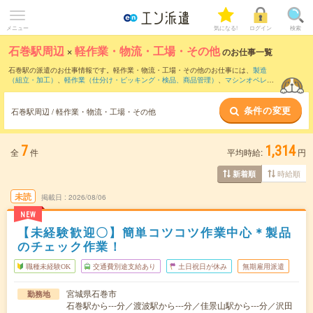
メニュー
気になる!
ログイン
検索
石巻駅周辺
×
軽作業・物流・工場・その他
のお仕事一覧
石巻駅の派遣のお仕事情報です。軽作業・物流・工場・その他のお仕事には、
製造
（組立・加工）
、
軽作業（仕分け・ピッキング・検品、商品管理）
、
マシンオペレー
ター
などがあります。さらに、
短期
・
単発
などの期間や、
職種未経験OK
などのこだわ
り条件で絞り込んでいただけます。
条件の変更
石巻駅周辺 / 軽作業・物流・工場・その他
7
1,314
全
件
平均時給:
円
時給順
新着順
未読
掲載日
2026/08/06
NEW
【未経験歓迎〇】簡単コツコツ作業中心＊製品
のチェック作業！
職種未経験OK
交通費別途支給あり
土日祝日が休み
無期雇用派遣
宮城県石巻市
勤務地
石巻駅から---分／渡波駅から---分／佳景山駅から---分／沢田