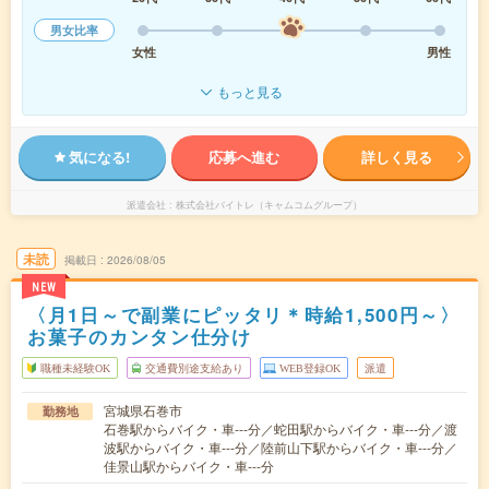
男女比率
女性
男性
もっと見る
気になる!
応募へ進む
詳しく見る
派遣会社
株式会社バイトレ（キャムコムグループ）
未読
掲載日
2026/08/05
NEW
〈月1日～で副業にピッタリ＊時給1,500円～〉
お菓子のカンタン仕分け
職種未経験OK
交通費別途支給あり
WEB登録OK
派遣
宮城県石巻市
勤務地
石巻駅からバイク・車---分／蛇田駅からバイク・車---分／渡
波駅からバイク・車---分／陸前山下駅からバイク・車---分／
佳景山駅からバイク・車---分