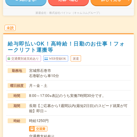
派遣会社
株式会社バイトレ（キャムコムグループ）
未読
給与即払いOK！高時給！日勤のお仕事！フォ
ークリフト運搬等
交通費別途支給あり
WEB登録OK
派遣
宮城県石巻市
勤務地
石巻駅から車10分
月～金・土
曜日頻度
8:00～17:00※表記のうち実働7時間30分です。
時間
長期【ご応募から1週間以内(最短2日目)のスピード就業が可
期間
能】即日～
時給1250円
時給
交通費
交通費支給有り