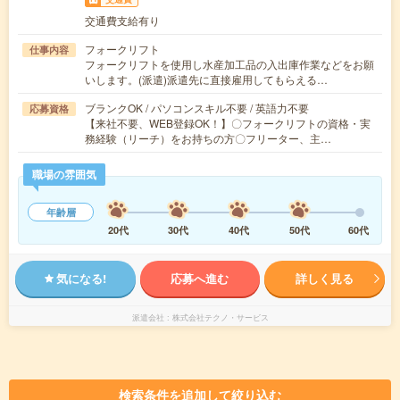
交通費支給有り
フォークリフト
仕事内容
フォークリフトを使用し水産加工品の入出庫作業などをお願
いします。(派遣)派遣先に直接雇用してもらえる…
ブランクOK / パソコンスキル不要 / 英語力不要
応募資格
【来社不要、WEB登録OK！】〇フォークリフトの資格・実
務経験（リーチ）をお持ちの方〇フリーター、主…
職場の雰囲気
年齢層
20代
30代
40代
50代
60代
気になる!
応募へ進む
詳しく見る
派遣会社
株式会社テクノ・サービス
検索条件を追加して絞り込む