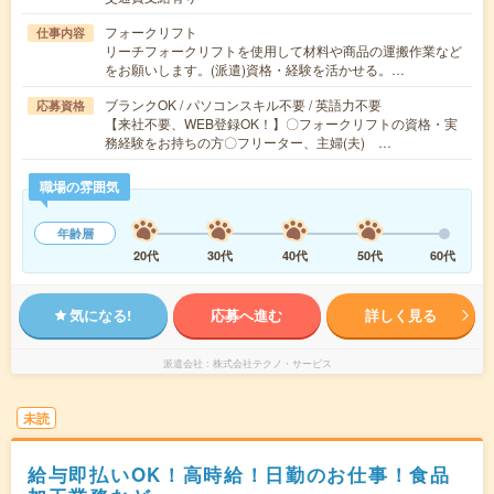
フォークリフト
仕事内容
リーチフォークリフトを使用して材料や商品の運搬作業など
をお願いします。(派遣)資格・経験を活かせる。…
ブランクOK / パソコンスキル不要 / 英語力不要
応募資格
【来社不要、WEB登録OK！】〇フォークリフトの資格・実
務経験をお持ちの方〇フリーター、主婦(夫) …
職場の雰囲気
年齢層
20代
30代
40代
50代
60代
気になる!
応募へ進む
詳しく見る
派遣会社
株式会社テクノ・サービス
未読
給与即払いOK！高時給！日勤のお仕事！食品