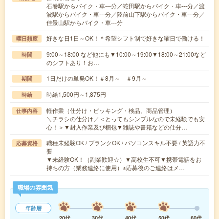
石巻駅からバイク・車---分／蛇田駅からバイク・車---分／渡
波駅からバイク・車---分／陸前山下駅からバイク・車---分／
佳景山駅からバイク・車---分
好きな日1日～OK！＊希望シフト制で好きな曜日で働ける！
曜日頻度
9:00～18:00 など他にも▼10:00～19:00▼18:00～21:00など
時間
のシフトあり！お…
1日だけの単発OK！＃8月～ ＃9月～
期間
時給1,500円～1,875円
時給
軽作業（仕分け・ピッキング・検品、商品管理）
仕事内容
＼チラシの仕分け／＜とってもシンプルなので未経験でも安
心！＞▼封入作業及び梱包▼雑誌や書籍などの仕分…
職種未経験OK / ブランクOK / パソコンスキル不要 / 英語力不
応募資格
要
▼未経験OK！（副業歓迎☆）▼高校生不可▼携帯電話をお
持ちの方（業務連絡に使用）※応募後のご連絡はメ…
職場の雰囲気
年齢層
20代
30代
40代
50代
60代