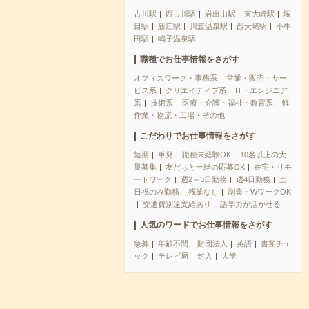
古川駅
西古川駅
岩出山駅
東大崎駅
塚
目駅
新庄駅
川渡温泉駅
西大崎駅
小牛
田駅
鳴子温泉駅
職種でお仕事情報をさがす
オフィスワーク・事務系
営業・販売・サー
ビス系
クリエイティブ系
IT・エンジニア
系
技術系
医療・介護・福祉・教育系
軽
作業・物流・工場・その他
こだわりでお仕事情報をさがす
短期
単発
職種未経験OK
10名以上の大
量募集
友だちと一緒の応募OK
在宅・リモ
ートワーク
週2～3日勤務
週4日勤務
土
日祝のみ勤務
残業なし
副業・WワークOK
交通費別途支給あり
語学力が活かせる
人気のワードでお仕事情報をさがす
急募
年齢不問
財団法人
英語
書類チェ
ック
テレビ局
封入
大学