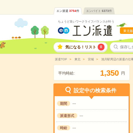
エン派遣
3754
件
エンバイト
6373
件
ちょうど良いワークライフバランスが叶う
東北版
気になる！リスト
0
保存し
派遣TOP
東北
宮城
池月駅周辺の派遣の仕
,
1
3
5
0
平均時給:
円
設定中の検索条件
期間
---
派遣形式
---
時給
---