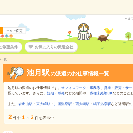
ヘル
エリア変更
た希望条件
お気に入りの派遣会社
事一覧
池月駅
の派遣のお仕事情報一覧
池月駅の派遣のお仕事情報です。
オフィスワーク・事務系
、
営業・販売・サー
揃えています。さらに、
短期
・
単発
などの期間や、
職種未経験OK
などのこだ
また、
岩出山駅
・
東大崎駅
・
川渡温泉駅
・
西大崎駅
・
鳴子温泉駅
など近隣駅の
2
1
2
件中
～
件を表示中