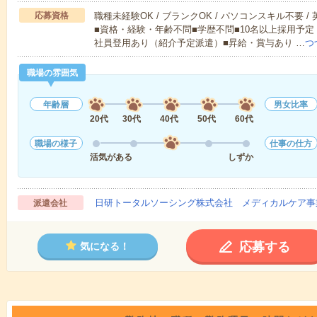
応募資格
職種未経験OK / ブランクOK / パソコンスキル不要 /
■資格・経験・年齢不問■学歴不問■10名以上採用予定
社員登用あり（紹介予定派遣）■昇給・賞与あり …
つ
職場の雰囲気
年齢層
男女比率
20代
30代
40代
50代
60代
職場の様子
仕事の仕方
活気がある
しずか
日研トータルソーシング株式会社 メディカルケア事
派遣会社
応募する
気になる！