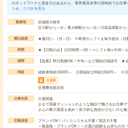
のネットワークと資金力があるから、業界最高水準の高時給でお仕事
ンセ…
つづきを見る
勤務地
宮城県大崎市
古川駅から---分／東大崎駅から---分／川渡温泉駅から--
曜日頻度
★週2日～（月～日） ※希望のシフトを毎月提出（
時間
★【日勤のみ】1日5時間～OK！≪シフト例≫9:00～14:001
期間
【急募】即日勤務OK！中旬～など開始日相談可 ★
時給
経験者時給1500円～ 介護福祉士時給1550円～ ※日
交通費
交通費全額支給
仕事内容
介護関連
まるで高級マンションのような施設で働けるお仕事で
さんの要介護度も低め！体力的な負担が少ないのも魅
応募資格
ブランクOK / パソコンスキル不要 / 英語力不要
＜無資格・ブランクOK！＞介護の経験をお持ちの方！