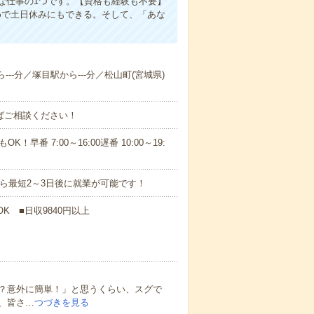
な仕事の1つです。【資格も経験も不要】
めで土日休みにもできる。そして、「あな
---分／塚目駅から---分／松山町(宮城県)
ればご相談ください！
！早番 7:00～16:00遅番 10:00～19:
から最短2～3日後に就業が可能です！
K ■日収9840円以上
？意外に簡単！」と思うくらい、スグで
、皆さ…
つづきを見る