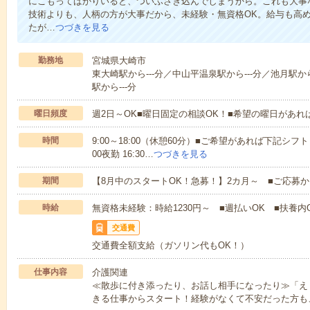
にこもってばかりいると、ついふさぎ込んでしまうから。これも大事
技術よりも、人柄の方が大事だから、未経験・無資格OK。給与も高
たが…
つづきを見る
勤務地
宮城県大崎市
東大崎駅から---分／中山平温泉駅から---分／池月駅から
駅から---分
曜日頻度
週2日～OK■曜日固定の相談OK！■希望の曜日があ
時間
9:00～18:00（休憩60分）■ご希望があれば下記シフトもOK
00夜勤 16:30…
つづきを見る
期間
【8月中のスタートOK！急募！】2カ月～ ■ご応募
時給
無資格未経験：時給1230円～ ■週払いOK ■扶養内O
交通費
交通費全額支給（ガソリン代もOK！）
仕事内容
介護関連
≪散歩に付き添ったり、お話し相手になったり≫「え
きる仕事からスタート！経験がなくて不安だった方も