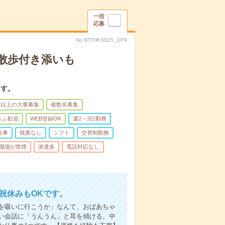
一括
応募
No.NTTHKSD25_OP9
散歩付き添いも
ます。
名以上の大量募集
複数名募集
ゅふ歓迎
WEB登録OK
週2～3日勤務
仕事
残業なし
シフト
交替制勤務
職場が禁煙
派遣多
電話対応なし
日祝休みもOKです。
を吸いに行こうか」なんて、おばあちゃ
い会話に「うんうん」と耳を傾ける。中