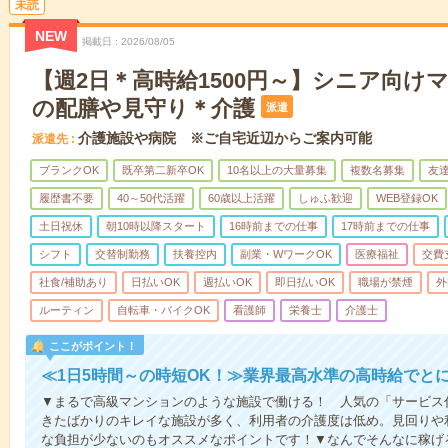
未読
NEW
掲載日
2026/08/05
【週2日＊高時給1500円～】シニア向け
の配膳や見守り＊介護
派遣
介護施設や病院 ※ご自宅近辺からご案内可能
派遣先
ブランクOK
既卒第二新卒OK
10名以上の大量募集
複数名募集
友達
履歴書不要
40～50代活躍
60歳以上活躍
しゅふ歓迎
WEB登録OK
土日祝休
朝10時以降スタート
16時前までの仕事
17時前までの仕事
シフト
交替制勤務
扶養控内
副業・WワークOK
医療福祉
交費
社食/補助あり
日払いOK
週払いOK
即日払いOK
職場が禁煙
外
ルーティン
自転車・バイクOK
看護師
栄養士
介護士
ここがポイント！
≪1日5時間～の時短OK！≫業界最高水準の高時給でと
▼まるで高級マンションのような施設で働ける！ 人気の「サービス
きたばかりのキレイな施設が多く、利用者の介護度は低め。見回りや
な負担が少ないのもオススメなポイントです！▼なんでそんなに稼げる