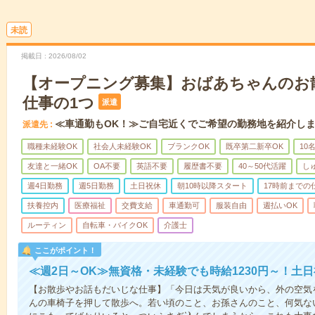
未読
掲載日
2026/08/02
【オープニング募集】おばあちゃんのお
仕事の1つ
派遣
≪車通勤もOK！≫ご自宅近くでご希望の勤務地を紹介し
派遣先
職種未経験OK
社会人未経験OK
ブランクOK
既卒第二新卒OK
10
友達と一緒OK
OA不要
英語不要
履歴書不要
40～50代活躍
し
週4日勤務
週5日勤務
土日祝休
朝10時以降スタート
17時前までの
扶養控内
医療福祉
交費支給
車通勤可
服装自由
週払いOK
ルーティン
自転車・バイクOK
介護士
ここがポイント！
≪週2日～OK≫無資格・未経験でも時給1230円～！土
【お散歩やお話もだいじな仕事】「今日は天気が良いから、外の空気
んの車椅子を押して散歩へ。若い頃のこと、お孫さんのこと、何気な