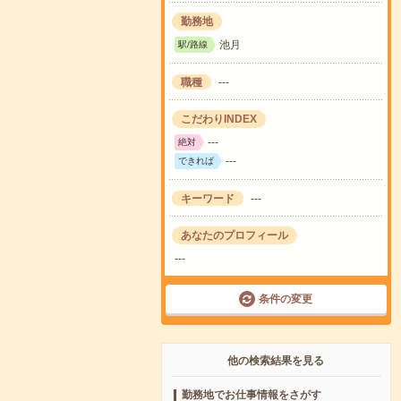
勤務地
池月
駅/路線
職種
---
こだわりINDEX
---
絶対
---
できれば
キーワード
---
あなたのプロフィール
---
条件の変更
他の検索結果を見る
勤務地でお仕事情報をさがす