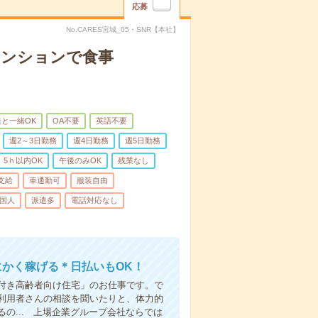
応募
No.CARES宮城_05・SNR【本社】
マンションで食事
と一緒OK
OA不要
英語不要
週2～3日勤務
週4日勤務
週5日勤務
5ｈ以内OK
午後のみOK
残業なし
支給
車通勤可
服装自由
国人
派遣多
電話対応なし
にかく稼げる＊日払いもOK！
付き高齢者向け住宅」のお仕事です。で
利用者さんの相談を聞いたりと、体力的
の... 上場企業グループ会社ならでは