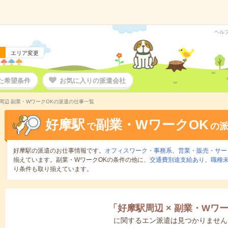
ヘル
エリア変更
た希望条件
お気に入りの派遣会社
周辺 副業・WワークOKの派遣の仕事一覧
好摩駅
副業・WワークOK
で
の
好摩駅の派遣のお仕事情報です。
オフィスワーク・事務系
、
営業・販売・サー
揃えています。副業・WワークOKの条件の他に、
交通費別途支給あり
、
職種未
り条件も取り揃えています。
「
好摩駅周辺
×
副業・Wワー
に関するエン派遣は見つかりません