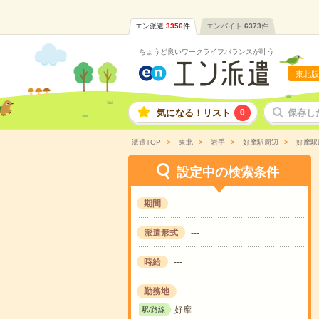
エン派遣
3356
件
エンバイト
6373
件
ちょうど良いワークライフバランスが叶う
東北版
気になる！リスト
0
保存し
派遣TOP
東北
岩手
好摩駅周辺
好摩駅
設定中の検索条件
期間
---
派遣形式
---
時給
---
勤務地
好摩
駅/路線