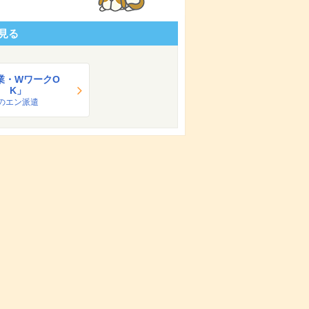
見る
業・WワークO
K」
のエン派遣