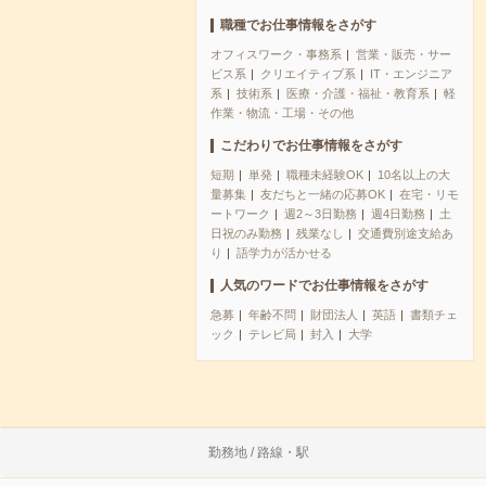
職種でお仕事情報をさがす
オフィスワーク・事務系
営業・販売・サー
ビス系
クリエイティブ系
IT・エンジニア
系
技術系
医療・介護・福祉・教育系
軽
作業・物流・工場・その他
こだわりでお仕事情報をさがす
短期
単発
職種未経験OK
10名以上の大
量募集
友だちと一緒の応募OK
在宅・リモ
ートワーク
週2～3日勤務
週4日勤務
土
日祝のみ勤務
残業なし
交通費別途支給あ
り
語学力が活かせる
人気のワードでお仕事情報をさがす
急募
年齢不問
財団法人
英語
書類チェ
ック
テレビ局
封入
大学
勤務地 / 路線・駅