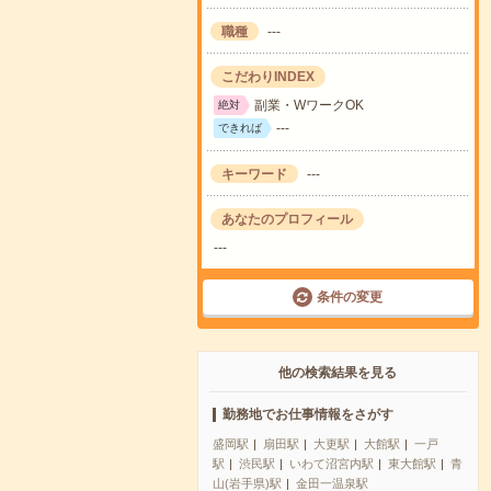
職種
---
こだわりINDEX
副業・WワークOK
絶対
---
できれば
キーワード
---
あなたのプロフィール
---
条件の変更
他の検索結果を見る
勤務地でお仕事情報をさがす
盛岡駅
扇田駅
大更駅
大館駅
一戸
駅
渋民駅
いわて沼宮内駅
東大館駅
青
山(岩手県)駅
金田一温泉駅