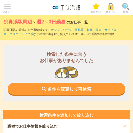
メニュー
気になる!
ログイン
検索
猊鼻渓駅周辺
×
週2～3日勤務
のお仕事一覧
猊鼻渓駅の派遣のお仕事情報です。
オフィスワーク・事務系
、
営業・販売・サービス
系
、
クリエイティブ系
などのお仕事を取り揃えています。週2～3日勤務の条件の他
に、
交通費別途支給あり
、
職種未経験OK
、
友だちと一緒の応募OK
などのこだわり条
件も取り揃えています。
検索した条件に合う
お仕事がありませんでした
条件を変更して再検索
検索条件を追加して絞り込む
職種
でお仕事情報を絞り込む