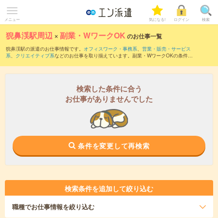
メニュー
気になる!
ログイン
検索
猊鼻渓駅周辺
×
副業・WワークOK
のお仕事一覧
猊鼻渓駅の派遣のお仕事情報です。
オフィスワーク・事務系
、
営業・販売・サービス
系
、
クリエイティブ系
などのお仕事を取り揃えています。副業・WワークOKの条件の
他に、
交通費別途支給あり
、
職種未経験OK
、
友だちと一緒の応募OK
などのこだわり
条件も取り揃えています。
検索した条件に合う
お仕事がありませんでした
条件を変更して再検索
検索条件を追加して絞り込む
職種
でお仕事情報を絞り込む