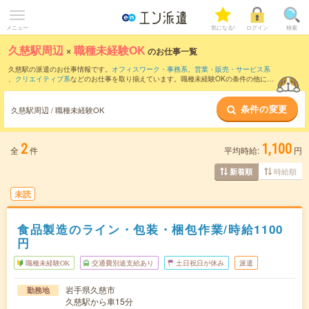
メニュー
気になる!
ログイン
検索
久慈駅周辺
×
職種未経験OK
のお仕事一覧
久慈駅の派遣のお仕事情報です。
オフィスワーク・事務系
、
営業・販売・サービス系
、
クリエイティブ系
などのお仕事を取り揃えています。職種未経験OKの条件の他に、
交通費別途支給あり
、
友だちと一緒の応募OK
、
10名以上の大量募集
などのこだわり
条件も取り揃えています。
条件の変更
久慈駅周辺 / 職種未経験OK
2
1,100
全
件
平均時給:
円
時給順
新着順
未読
食品製造のライン・包装・梱包作業/時給1100
円
職種未経験OK
交通費別途支給あり
土日祝日が休み
派遣
岩手県久慈市
勤務地
久慈駅から車15分