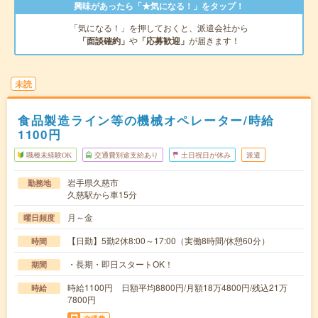
興味があったら「★気になる！」をタップ！
「気になる！」を押しておくと、派遣会社から
「面談確約」
や
「応募歓迎」
が届きます！
未読
食品製造ライン等の機械オペレーター/時給
1100円
職種未経験OK
交通費別途支給あり
土日祝日が休み
派遣
岩手県久慈市
勤務地
久慈駅から車15分
月～金
曜日頻度
【日勤】5勤2休8:00～17:00（実働8時間/休憩60分）
時間
・長期・即日スタートOK！
期間
時給1100円 日額平均8800円/月額18万4800円/残込21万
時給
7800円