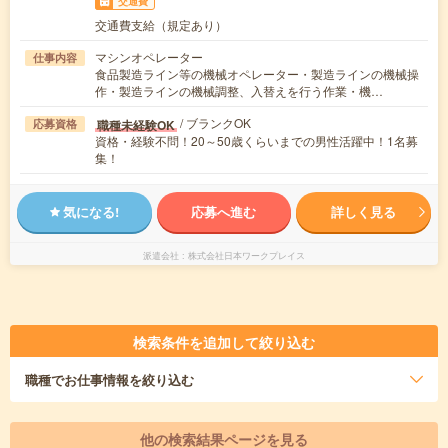
交通費
交通費支給（規定あり）
マシンオペレーター
仕事内容
食品製造ライン等の機械オペレーター・製造ラインの機械操
作・製造ラインの機械調整、入替えを行う作業・機…
/ ブランクOK
職種未経験OK
応募資格
資格・経験不問！20～50歳くらいまでの男性活躍中！1名募
集！
気になる!
応募へ進む
詳しく見る
派遣会社
株式会社日本ワークプレイス
検索条件を追加して絞り込む
職種
でお仕事情報を絞り込む
他の検索結果ページを見る