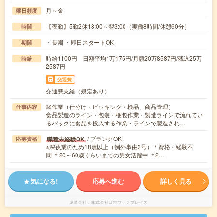
月～金
曜日頻度
【夜勤】5勤2休18:00～翌3:00（実働8時間/休憩60分）
時間
・長期 ・即日スタートOK
期間
時給1100円 日額平均1万175円/月額20万8587円/残込25万
時給
2587円
交通費
交通費支給（規定あり）
軽作業（仕分け・ピッキング・検品、商品管理）
仕事内容
食品製造のライン・包装・梱包作業・製造ラインで流れてい
るパックに食品を投入する作業・ラインで製造され…
/ ブランクOK
職種未経験OK
応募資格
※深夜業のため18歳以上（例外事由2号）＊資格・経験不
問 ＊20～60歳くらいまでの男女活躍中 ＊2…
気になる!
応募へ進む
詳しく見る
派遣会社
株式会社日本ワークプレイス