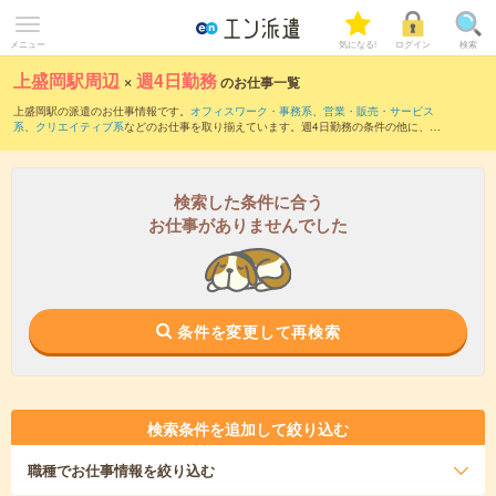
メニュー
気になる!
ログイン
検索
上盛岡駅周辺
×
週4日勤務
のお仕事一覧
上盛岡駅の派遣のお仕事情報です。
オフィスワーク・事務系
、
営業・販売・サービス
系
、
クリエイティブ系
などのお仕事を取り揃えています。週4日勤務の条件の他に、
交
通費別途支給あり
、
職種未経験OK
、
友だちと一緒の応募OK
などのこだわり条件も取
り揃えています。
検索した条件に合う
お仕事がありませんでした
条件を変更して再検索
検索条件を追加して絞り込む
職種
でお仕事情報を絞り込む