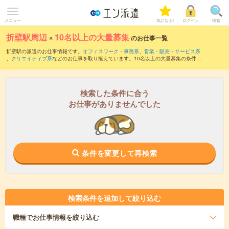
メニュー
気になる!
ログイン
検索
折壁駅周辺
×
10名以上の大量募集
のお仕事一覧
折壁駅の派遣のお仕事情報です。
オフィスワーク・事務系
、
営業・販売・サービス系
、
クリエイティブ系
などのお仕事を取り揃えています。10名以上の大量募集の条件の
他に、
交通費別途支給あり
、
職種未経験OK
、
友だちと一緒の応募OK
などのこだわり
条件も取り揃えています。
検索した条件に合う
お仕事がありませんでした
条件を変更して再検索
検索条件を追加して絞り込む
職種
でお仕事情報を絞り込む