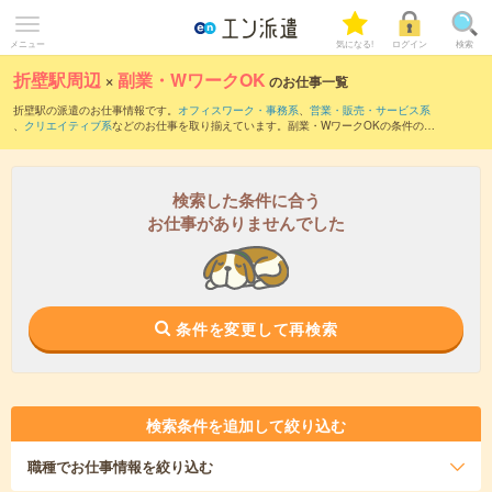
メニュー
気になる!
ログイン
検索
折壁駅周辺
×
副業・WワークOK
のお仕事一覧
折壁駅の派遣のお仕事情報です。
オフィスワーク・事務系
、
営業・販売・サービス系
、
クリエイティブ系
などのお仕事を取り揃えています。副業・WワークOKの条件の他
に、
交通費別途支給あり
、
職種未経験OK
、
友だちと一緒の応募OK
などのこだわり条
件も取り揃えています。
検索した条件に合う
お仕事がありませんでした
条件を変更して再検索
検索条件を追加して絞り込む
職種
でお仕事情報を絞り込む