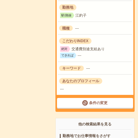
勤務地
江釣子
駅/路線
職種
---
こだわりINDEX
交通費別途支給あり
絶対
---
できれば
キーワード
---
あなたのプロフィール
---
条件の変更
他の検索結果を見る
勤務地でお仕事情報をさがす