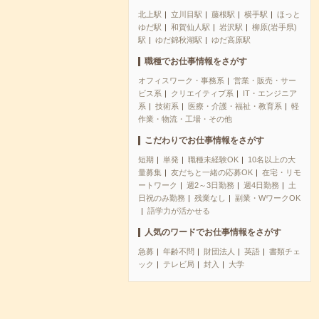
北上駅
立川目駅
藤根駅
横手駅
ほっと
ゆだ駅
和賀仙人駅
岩沢駅
柳原(岩手県)
駅
ゆだ錦秋湖駅
ゆだ高原駅
職種でお仕事情報をさがす
オフィスワーク・事務系
営業・販売・サー
ビス系
クリエイティブ系
IT・エンジニア
系
技術系
医療・介護・福祉・教育系
軽
作業・物流・工場・その他
こだわりでお仕事情報をさがす
短期
単発
職種未経験OK
10名以上の大
量募集
友だちと一緒の応募OK
在宅・リモ
ートワーク
週2～3日勤務
週4日勤務
土
日祝のみ勤務
残業なし
副業・WワークOK
語学力が活かせる
人気のワードでお仕事情報をさがす
急募
年齢不問
財団法人
英語
書類チェ
ック
テレビ局
封入
大学