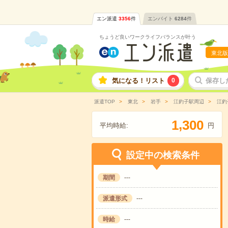
エン派遣
3356
件
エンバイト
6284
件
ちょうど良いワークライフバランスが叶う
東北版
気になる！リスト
0
保存し
派遣TOP
東北
岩手
江釣子駅周辺
江釣
,
1
3
0
0
平均時給:
円
設定中の検索条件
期間
---
派遣形式
---
時給
---