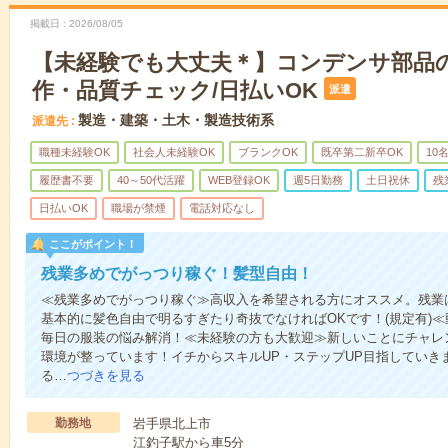
掲載日
2026/08/05
【未経験でも大丈夫＊】コンデンサ部品
作・品質チェック/日払いOK
派遣
製造・建築・土木・製造技術系
派遣先
職種未経験OK
社会人未経験OK
ブランクOK
既卒第二新卒OK
10
履歴書不要
40～50代活躍
WEB登録OK
週5日勤務
土日祝休
残
日払いOK
職場が禁煙
電話対応なし
ここがポイント！
残業多めでがっつり稼ぐ！髪型自由！
≪残業多めでがっつり稼ぐ≫高収入を希望される方にオススメ。残業
基本的に髪色自由で明るすぎたり奇抜でなければOKです！(規定有)
毎日の服装の悩み解消！≪未経験の方も大歓迎≫新しいことにチャレ
環境が整っています！イチからスキルUP・ステップUP目指していき
る…
つづきを見る
勤務地
岩手県北上市
江釣子駅から車5分