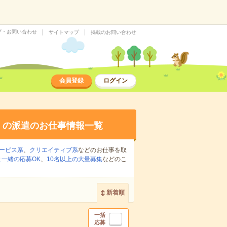
プ・お問い合わせ
サイトマップ
掲載のお問い合わせ
会員登録
ログイン
り
の派遣のお仕事情報一覧
ービス系
、
クリエイティブ系
などのお仕事を取
一緒の応募OK
、
10名以上の大量募集
などのこ
新着順
一括
応募