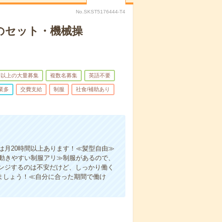
No.SKST5176444-T4
のセット・機械操
名以上の大量募集
複数名募集
英語不要
業多
交費支給
制服
社食/補助あり
は月20時間以上あります！≪髪型自由≫
≪動きやすい制服アリ≫制服があるので、
ンジするのは不安だけど、しっかり働く
ましょう！≪自分に合った期間で働け