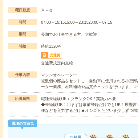
曜日頻度
月～金
時間
07:00～15:1515:00～23:1523:00～07:15
期間
長期でお仕事できる方、大歓迎！
時給
時給1320円
交通費
交通費規定内支給
仕事内容
マシンオペレーター
複数個の部品をセットし、自動車に使用される小型部品
ーター業務。材料補給や品質チェックを行います。マ
応募資格
職種未経験OK / ブランクOK / 英語力不要
◆未経験OK！〇まずは事前登録だけでもOK！履歴
種などを入力するだけ★オシゴトただいま少しずつ増
職場の雰囲気
年齢層