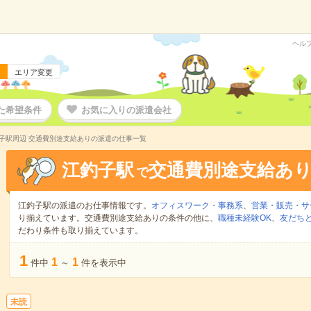
ヘル
エリア変更
た希望条件
お気に入りの派遣会社
子駅周辺 交通費別途支給ありの派遣の仕事一覧
江釣子駅
交通費別途支給あ
で
江釣子駅の派遣のお仕事情報です。
オフィスワーク・事務系
、
営業・販売・サ
り揃えています。交通費別途支給ありの条件の他に、
職種未経験OK
、
友だちと
だわり条件も取り揃えています。
1
1
1
件中
～
件を表示中
未読