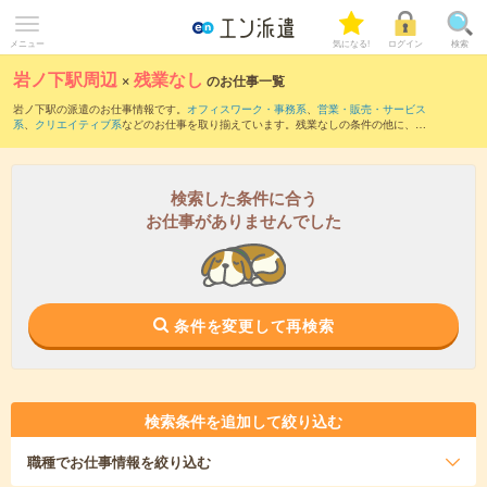
メニュー
気になる!
ログイン
検索
岩ノ下駅周辺
×
残業なし
のお仕事一覧
岩ノ下駅の派遣のお仕事情報です。
オフィスワーク・事務系
、
営業・販売・サービス
系
、
クリエイティブ系
などのお仕事を取り揃えています。残業なしの条件の他に、
交
通費別途支給あり
、
職種未経験OK
、
友だちと一緒の応募OK
などのこだわり条件も取
り揃えています。
検索した条件に合う
お仕事がありませんでした
条件を変更して再検索
検索条件を追加して絞り込む
職種
でお仕事情報を絞り込む