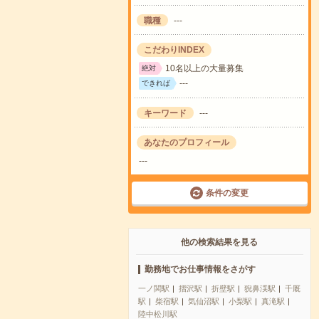
職種
---
こだわりINDEX
10名以上の大量募集
絶対
---
できれば
キーワード
---
あなたのプロフィール
---
条件の変更
他の検索結果を見る
勤務地でお仕事情報をさがす
一ノ関駅
摺沢駅
折壁駅
猊鼻渓駅
千厩
駅
柴宿駅
気仙沼駅
小梨駅
真滝駅
陸中松川駅