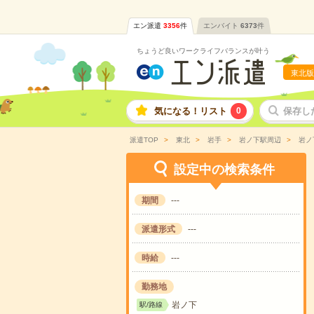
エン派遣
3356
件
エンバイト
6373
件
ちょうど良いワークライフバランスが叶う
東北版
気になる！リスト
0
保存し
派遣TOP
東北
岩手
岩ノ下駅周辺
岩ノ
設定中の検索条件
期間
---
派遣形式
---
時給
---
勤務地
岩ノ下
駅/路線