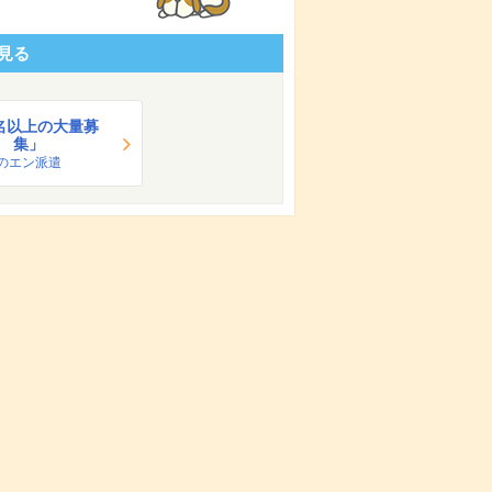
見る
0名以上の大量募
集」
のエン派遣