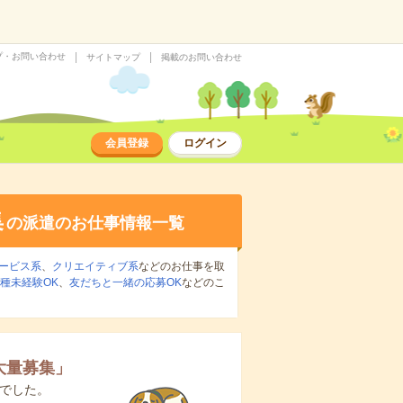
プ・お問い合わせ
サイトマップ
掲載のお問い合わせ
会員登録
ログイン
集
の派遣のお仕事情報一覧
ービス系
、
クリエイティブ系
などのお仕事を取
種未経験OK
、
友だちと一緒の応募OK
などのこ
大量募集
」
でした。