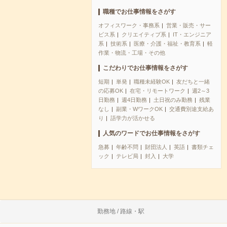
職種でお仕事情報をさがす
オフィスワーク・事務系
営業・販売・サー
ビス系
クリエイティブ系
IT・エンジニア
系
技術系
医療・介護・福祉・教育系
軽
作業・物流・工場・その他
こだわりでお仕事情報をさがす
短期
単発
職種未経験OK
友だちと一緒
の応募OK
在宅・リモートワーク
週2～3
日勤務
週4日勤務
土日祝のみ勤務
残業
なし
副業・WワークOK
交通費別途支給あ
り
語学力が活かせる
人気のワードでお仕事情報をさがす
急募
年齢不問
財団法人
英語
書類チェ
ック
テレビ局
封入
大学
勤務地 / 路線・駅