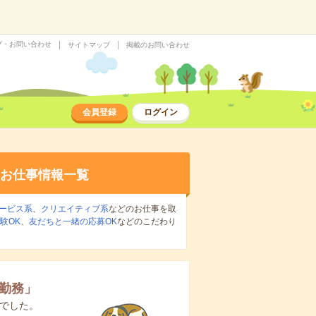
プ・お問い合わせ
サイトマップ
掲載のお問い合わせ
会員登録
ログイン
お仕事情報一覧
ービス系
、
クリエイティブ系
などのお仕事を取
験OK
、
友だちと一緒の応募OK
などのこだわり
日勤務
」
でした。