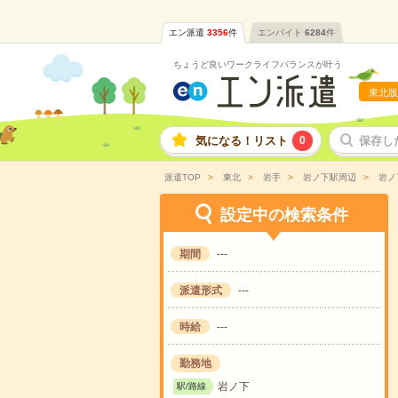
エン派遣
3356
件
エンバイト
6284
件
ちょうど良いワークライフバランスが叶う
東北版
気になる！リスト
0
保存し
派遣TOP
東北
岩手
岩ノ下駅周辺
岩ノ
設定中の検索条件
期間
---
派遣形式
---
時給
---
勤務地
岩ノ下
駅/路線