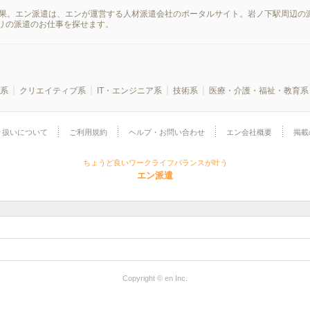
結果。エン派遣は、エンが運営する人材派遣会社のポータルサイト。岩ノ下駅周辺の
リの派遣のお仕事を探せます。
系
クリエイティブ系
IT・エンジニア系
技術系
医療・介護・福祉・教育系
り扱いについて
ご利用規約
ヘルプ・お問い合わせ
エン会社概要
掲載
ちょうど良いワークライフバランスが叶う
エン派遣
Copyright © en Inc.