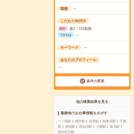
職種
---
こだわりINDEX
週2～3日勤務
絶対
---
できれば
キーワード
---
あなたのプロフィール
---
条件の変更
他の検索結果を見る
勤務地でお仕事情報をさがす
一ノ関駅
摺沢駅
折壁駅
猊鼻渓駅
千厩
駅
柴宿駅
気仙沼駅
小梨駅
真滝駅
陸中松川駅