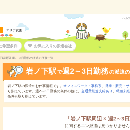
ヘル
エリア変更
た希望条件
お気に入りの派遣会社
下駅周辺 週2～3日勤務の派遣の仕事一覧
岩ノ下駅
週2～3日勤務
で
の派遣の
岩ノ下駅の派遣のお仕事情報です。
オフィスワーク・事務系
、
営業・販売・サ
り揃えています。週2～3日勤務の条件の他に、
交通費別途支給あり
、
職種未経
条件も取り揃えています。
「
岩ノ下駅周辺
×
週2～3
に関するエン派遣は見つかりません