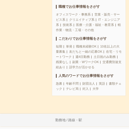
職種でお仕事情報をさがす
オフィスワーク・事務系
営業・販売・サー
ビス系
クリエイティブ系
IT・エンジニア
系
技術系
医療・介護・福祉・教育系
軽
作業・物流・工場・その他
こだわりでお仕事情報をさがす
短期
単発
職種未経験OK
10名以上の大
量募集
友だちと一緒の応募OK
在宅・リモ
ートワーク
週4日勤務
土日祝のみ勤務
残業なし
副業・WワークOK
交通費別途支
給あり
語学力が活かせる
人気のワードでお仕事情報をさがす
急募
年齢不問
財団法人
英語
書類チェ
ック
テレビ局
封入
大学
勤務地 / 路線・駅