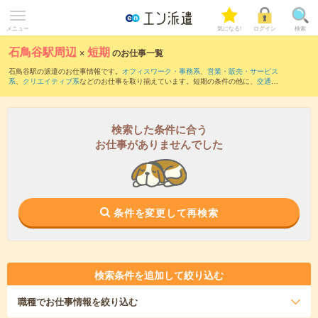
メニュー
気になる!
ログイン
検索
石鳥谷駅周辺
×
短期
のお仕事一覧
石鳥谷駅の派遣のお仕事情報です。
オフィスワーク・事務系
、
営業・販売・サービス
系
、
クリエイティブ系
などのお仕事を取り揃えています。短期の条件の他に、
交通費
別途支給あり
、
職種未経験OK
、
友だちと一緒の応募OK
などでもお探し頂けます。
検索した条件に合う
お仕事がありませんでした
条件を変更して再検索
検索条件を追加して絞り込む
職種
でお仕事情報を絞り込む