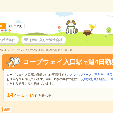
ヘル
版
エリア変更
た希望条件
お気に入りの派遣会社
駅周辺
ロープウェイ入口駅周辺 週4日勤務の派遣の仕事一覧
ロープウェイ入口駅
週4日勤
で
ロープウェイ入口駅の派遣のお仕事情報です。
オフィスワーク・事務系
、
営業
お仕事を取り揃えています。週4日勤務の条件の他に、
交通費別途支給あり
、
こだわり条件も取り揃えています。
14
1
14
件中
～
件を表示中
未読