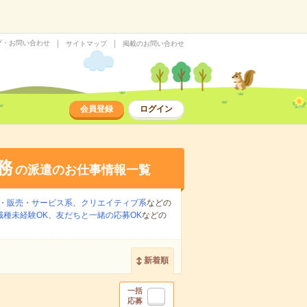
プ・お問い合わせ
サイトマップ
掲載のお問い合わせ
会員登録
ログイン
務
の派遣のお仕事情報一覧
・販売・サービス系
、
クリエイティブ系
などの
職種未経験OK
、
友だちと一緒の応募OK
などの
新着順
一括
応募