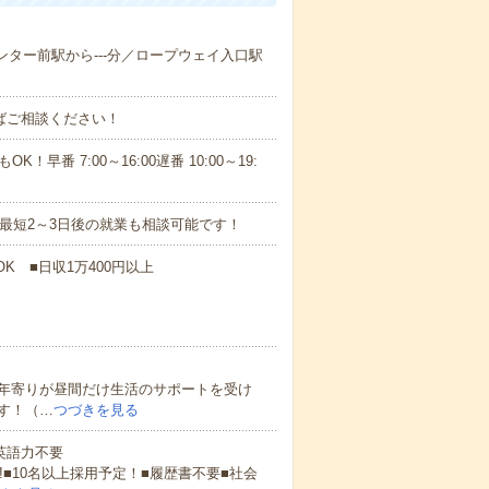
センター前駅から---分／ロープウェイ入口駅
ればご相談ください！
！早番 7:00～16:00遅番 10:00～19:
最短2～3日後の就業も相談可能です！
K ■日収1万400円以上
年寄りが昼間だけ生活のサポートを受け
す！（…
つづきを見る
 英語力不要
!■10名以上採用予定！■履歴書不要■社会