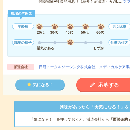
保険完備■社員登用あり（紹介予定派遣）★WE…
つづ
職場の雰囲気
年齢層
男女比率
20代
30代
40代
50代
60代
職場の様子
仕事の仕方
活気がある
しずか
日研トータルソーシング株式会社 メディカルケア事
派遣会社
応募する
気になる！
興味があったら「★気になる！」を
「気になる！」を押しておくと、派遣会社から
「面談確約