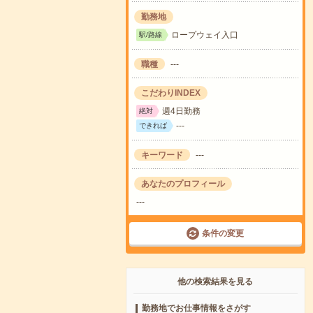
勤務地
ロープウェイ入口
駅/路線
職種
---
こだわりINDEX
週4日勤務
絶対
---
できれば
キーワード
---
あなたのプロフィール
---
条件の変更
他の検索結果を見る
勤務地でお仕事情報をさがす