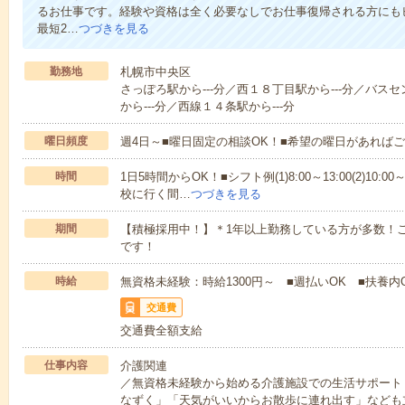
るお仕事です。経験や資格は全く必要なしでお仕事復帰される方にも
最短2…
つづきを見る
勤務地
札幌市中央区
さっぽろ駅から---分／西１８丁目駅から---分／バス
から---分／西線１４条駅から---分
曜日頻度
週4日～■曜日固定の相談OK！■希望の曜日があれば
時間
1日5時間からOK！■シフト例(1)8:00～13:00(2)10:00～
校に行く間…
つづきを見る
期間
【積極採用中！】＊1年以上勤務している方が多数！ご
です！
時給
無資格未経験：時給1300円～ ■週払いOK ■扶養内
交通費
交通費全額支給
仕事内容
介護関連
／無資格未経験から始める介護施設での生活サポート
なずく」「天気がいいからお散歩に連れ出す」なども