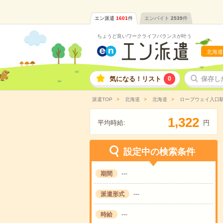
エン派遣
1601
件
エンバイト
2539
件
ちょうど良いワークライフバランスが叶う
北海道
気になる！リスト
0
保存し
派遣TOP
北海道
北海道
ロープウェイ入口
,
1
3
2
2
平均時給:
円
設定中の検索条件
期間
---
派遣形式
---
時給
---