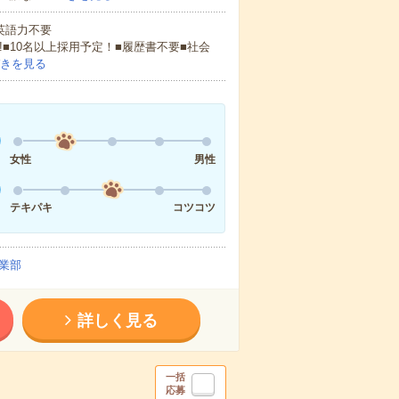
 英語力不要
!■10名以上採用予定！■履歴書不要■社会
きを見る
女性
男性
テキパキ
コツコツ
業部
詳しく見る
一括
応募