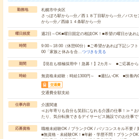
勤務地
札幌市中央区
さっぽろ駅から---分／西１８丁目駅から---分／バス
から---分／西線１４条駅から---分
曜日頻度
週2日～OK■曜日固定の相談OK！■希望の曜日があ
時間
9:00～18:00（休憩60分）■ご希望があれば下記シフトもOK
00「家族と休みを合…
つづきを見る
期間
【現在も積極採用中！急募！】2カ月～ ■ご応募から
時給
無資格未経験：時給1300円～ ■週払いOK ■扶養内O
交通費
交通費全額支給
仕事内容
介護関連
≪お年寄りも自分も笑顔になれる介護の仕事！≫＊お
たり、気分転換できるデイサービス施設でのお仕事で
応募資格
職種未経験OK / ブランクOK / パソコンスキル不要 /
■無資格・未経験OK！■年齢・学歴不問！ブランクOK