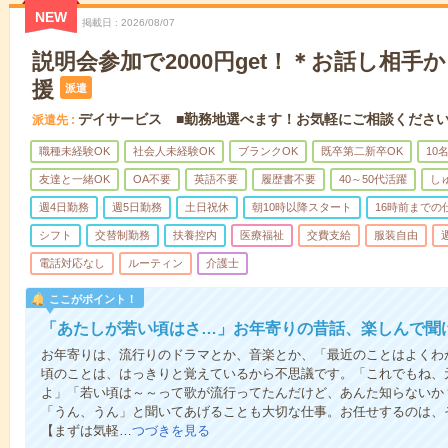
NEW
掲載日
2026/08/07
説明会参加で2000円get！＊お話し相手
援
派遣
デイサービス ■勤務地選べます！お気軽にご相談くださ
派遣先
職種未経験OK
社会人未経験OK
ブランクOK
既卒第二新卒OK
10
友達と一緒OK
OA不要
英語不要
履歴書不要
40～50代活躍
し
週4日勤務
週5日勤務
土日祝休
朝10時以降スタート
16時前までの
シフト
交替制勤務
扶養控内
医療福祉
交費支給
服装自由
電話対応なし
ルーティン
介護士
ここがポイント！
「あたしが若い頃はさ…」お年寄りの昔話、楽しんで聞
お年寄りは、流行りのドラマとか、音楽とか、「最近のことはよくわ
頃のことは、はっきりと覚えているから不思議です。「これでもね、
よ」「若い頃は～～って歌が流行ってたんだけど、あんた知らないか
「うん、うん」と聞いてあげることも大切な仕事。お任せするのは、
【まずは気軽…
つづきを見る