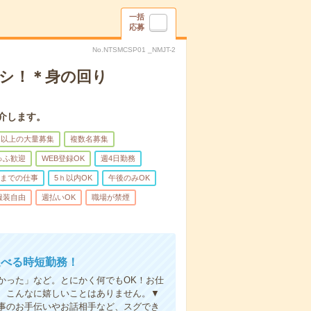
一括
応募
No.NTSMCSP01 _NMJT-2
ナシ！＊身の回り
介します。
名以上の大量募集
複数名募集
ゅふ歓迎
WEB登録OK
週4日勤務
前までの仕事
5ｈ以内OK
午後のみOK
服装自由
週払いOK
職場が禁煙
選べる時短勤務！
かった」など。とにかく何でもOK！お仕
、こんなに嬉しいことはありません。▼
事のお手伝いやお話相手など、スグでき