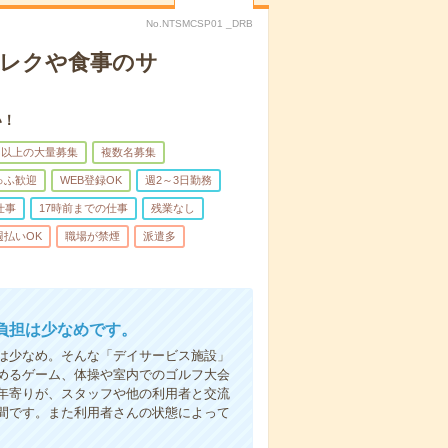
No.NTSMCSP01 _DRB
＊レクや食事のサ
い！
名以上の大量募集
複数名募集
ゅふ歓迎
WEB登録OK
週2～3日勤務
仕事
17時前までの仕事
残業なし
週払いOK
職場が禁煙
派遣多
負担は少なめです。
は少なめ。そんな「デイサービス施設」
めるゲーム、体操や室内でのゴルフ大会
年寄りが、スタッフや他の利用者と交流
間です。また利用者さんの状態によって