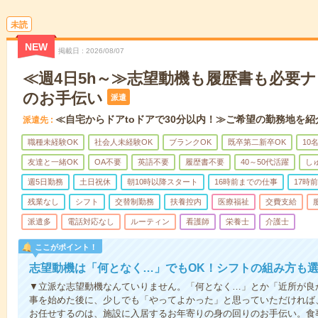
未読
NEW
掲載日
2026/08/07
≪週4日5h～≫志望動機も履歴書も必要
のお手伝い
派遣
≪自宅からドアtoドアで30分以内！≫ご希望の勤務地を紹
派遣先
職種未経験OK
社会人未経験OK
ブランクOK
既卒第二新卒OK
10
友達と一緒OK
OA不要
英語不要
履歴書不要
40～50代活躍
し
週5日勤務
土日祝休
朝10時以降スタート
16時前までの仕事
17時
残業なし
シフト
交替制勤務
扶養控内
医療福祉
交費支給
派遣多
電話対応なし
ルーティン
看護師
栄養士
介護士
ここがポイント！
志望動機は「何となく…」でもOK！シフトの組み方も
▼立派な志望動機なんていりません。「何となく…」とか「近所が良
事を始めた後に、少しでも「やってよかった」と思っていただければ
お任せするのは、施設に入居するお年寄りの身の回りのお手伝い。食