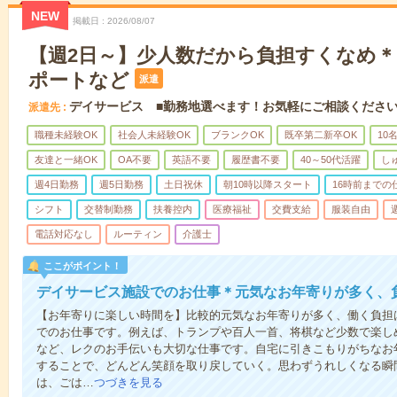
NEW
掲載日
2026/08/07
【週2日～】少人数だから負担すくなめ
ポートなど
派遣
デイサービス ■勤務地選べます！お気軽にご相談くださ
派遣先
職種未経験OK
社会人未経験OK
ブランクOK
既卒第二新卒OK
10
友達と一緒OK
OA不要
英語不要
履歴書不要
40～50代活躍
し
週4日勤務
週5日勤務
土日祝休
朝10時以降スタート
16時前までの
シフト
交替制勤務
扶養控内
医療福祉
交費支給
服装自由
電話対応なし
ルーティン
介護士
ここがポイント！
デイサービス施設でのお仕事＊元気なお年寄りが多く、
【お年寄りに楽しい時間を】比較的元気なお年寄りが多く、働く負担
でのお仕事です。例えば、トランプや百人一首、将棋など少数で楽し
など、レクのお手伝いも大切な仕事です。自宅に引きこもりがちなお
することで、どんどん笑顔を取り戻していく。思わずうれしくなる瞬
は、ごは…
つづきを見る