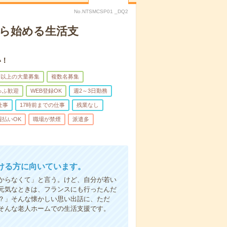
No.NTSMCSP01 _DQ2
から始める生活支
い！
名以上の大量募集
複数名募集
ゅふ歓迎
WEB登録OK
週2～3日勤務
仕事
17時前までの仕事
残業なし
週払いOK
職場が禁煙
派遣多
ける方に向いています。
からなくて」と言う。けど、自分が若い
元気なときは、フランスにも行ったんだ
？」そんな懐かしい思い出話に、ただ
そんな老人ホームでの生活支援です。