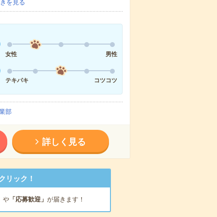
きを見る
女性
男性
テキパキ
コツコツ
業部
詳しく見る
クリック！
」
や
「応募歓迎」
が届きます！