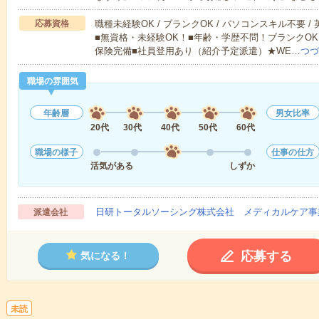
応募資格
職種未経験OK / ブランクOK / パソコンスキル不要 /
■無資格・未経験OK！■年齢・学歴不問！ブランクOK
保険完備■社員登用あり（紹介予定派遣）★WE…
つづ
職場の雰囲気
年齢層
男女比率
20代
30代
40代
50代
60代
職場の様子
仕事の仕方
活気がある
しずか
日研トータルソーシング株式会社 メディカルケア事
派遣会社
応募する
気になる！
未読