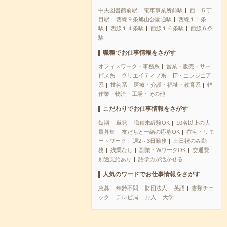
中央図書館前駅
電車事業所前駅
西１５丁
目駅
西線９条旭山公園通駅
西線１１条
駅
西線１４条駅
西線１６条駅
西線６条
駅
職種でお仕事情報をさがす
オフィスワーク・事務系
営業・販売・サー
ビス系
クリエイティブ系
IT・エンジニア
系
技術系
医療・介護・福祉・教育系
軽
作業・物流・工場・その他
こだわりでお仕事情報をさがす
短期
単発
職種未経験OK
10名以上の大
量募集
友だちと一緒の応募OK
在宅・リモ
ートワーク
週2～3日勤務
土日祝のみ勤
務
残業なし
副業・WワークOK
交通費
別途支給あり
語学力が活かせる
人気のワードでお仕事情報をさがす
急募
年齢不問
財団法人
英語
書類チェ
ック
テレビ局
封入
大学