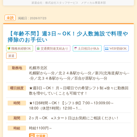
派遣会社
株式会社スタッフサービス メディカル事業本部
未読
掲載日
2026/07/23
【年齢不問】週3日～OK！少人数施設で料理や
掃除のお手伝い
職種未経験OK
交通費別途支給あり
土日祝日が休み
WEB登録OK
派遣
札幌市北区
勤務地
札幌駅から---分／北２４条駅から---分／新川(北海道)駅から--
-分／北３４条駅から---分／百合が原駅から---分
★週3日～OK！ 月～日曜日での希望シフト制 ※徐々に勤務回
曜日頻度
数を増やしていくことも可能です！
★1日6時間～OK！【シフト例】7:00～13:009:00～
時間
18:00（休憩1時間）12:00～1…
2ヶ月～OK ※スタート日はお気軽にご相談ください！
期間
時給1100円～
時給
交通費