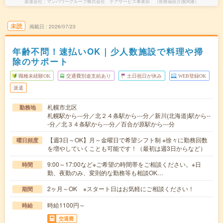
派遣会社
マンパワーグループ株式会社 ケアサービス事業部 （医療福祉介護関連）
未読
掲載日
2026/07/23
年齢不問！速払いOK｜少人数施設で料理や掃
除のサポート
職種未経験OK
交通費別途支給あり
土日祝日が休み
WEB登録OK
派遣
札幌市北区
勤務地
札幌駅から---分／北２４条駅から---分／新川(北海道)駅から--
-分／北３４条駅から---分／百合が原駅から---分
【週3日～OK】月～金曜日で希望シフト制 ※徐々に勤務回数
曜日頻度
を増やしていくことも可能です！（最初は週3日からなど）
9:00～17:00など※ご希望の時間帯をご相談ください。※日
時間
勤、夜勤のみ、変則的な勤務等も相談OK…
2ヶ月～OK ※スタート日はお気軽にご相談ください！
期間
時給1100円～
時給
交通費