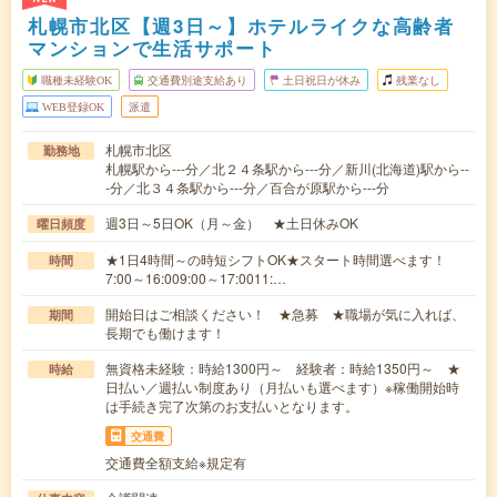
札幌市北区【週3日～】ホテルライクな高齢者
マンションで生活サポート
職種未経験OK
交通費別途支給あり
土日祝日が休み
残業なし
WEB登録OK
派遣
札幌市北区
勤務地
札幌駅から---分／北２４条駅から---分／新川(北海道)駅から--
-分／北３４条駅から---分／百合が原駅から---分
週3日～5日OK（月～金） ★土日休みOK
曜日頻度
★1日4時間～の時短シフトOK★スタート時間選べます！
時間
7:00～16:009:00～17:0011:…
開始日はご相談ください！ ★急募 ★職場が気に入れば、
期間
長期でも働けます！
無資格未経験：時給1300円～ 経験者：時給1350円～ ★
時給
日払い／週払い制度あり（月払いも選べます）※稼働開始時
は手続き完了次第のお支払いとなります。
交通費
交通費全額支給※規定有