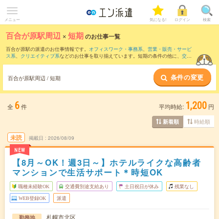
メニュー
気になる!
ログイン
検索
百合が原駅周辺
×
短期
のお仕事一覧
百合が原駅の派遣のお仕事情報です。
オフィスワーク・事務系
、
営業・販売・サービ
ス系
、
クリエイティブ系
などのお仕事を取り揃えています。短期の条件の他に、
交通
費別途支給あり
、
職種未経験OK
、
友だちと一緒の応募OK
などでもお探し頂けます。
条件の変更
百合が原駅周辺 / 短期
6
1,200
全
件
平均時給:
円
時給順
新着順
未読
掲載日
2026/08/09
NEW
【8月～OK！週3日～】ホテルライクな高齢者
マンションで生活サポート＊時短OK
職種未経験OK
交通費別途支給あり
土日祝日が休み
残業なし
WEB登録OK
派遣
札幌市北区
勤務地