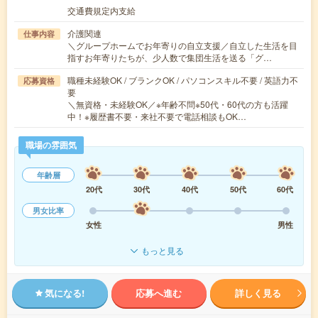
交通費規定内支給
介護関連
仕事内容
＼グループホームでお年寄りの自立支援／自立した生活を目
指すお年寄りたちが、少人数で集団生活を送る「グ…
職種未経験OK / ブランクOK / パソコンスキル不要 / 英語力不
応募資格
要
＼無資格・未経験OK／※年齢不問※50代・60代の方も活躍
中！※履歴書不要・来社不要で電話相談もOK…
職場の雰囲気
年齢層
20代
30代
40代
50代
60代
男女比率
女性
男性
もっと見る
気になる!
応募へ進む
詳しく見る