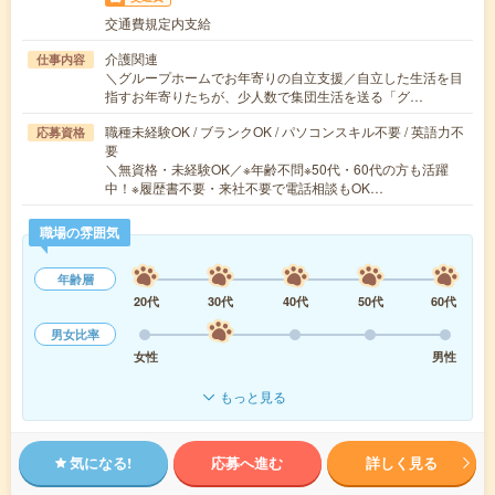
交通費規定内支給
介護関連
仕事内容
＼グループホームでお年寄りの自立支援／自立した生活を目
指すお年寄りたちが、少人数で集団生活を送る「グ…
職種未経験OK / ブランクOK / パソコンスキル不要 / 英語力不
応募資格
要
＼無資格・未経験OK／※年齢不問※50代・60代の方も活躍
中！※履歴書不要・来社不要で電話相談もOK…
職場の雰囲気
年齢層
20代
30代
40代
50代
60代
男女比率
女性
男性
もっと見る
気になる!
応募へ進む
詳しく見る