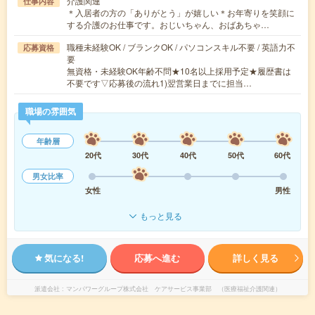
介護関連
仕事内容
＊入居者の方の「ありがとう」が嬉しい＊お年寄りを笑顔に
する介護のお仕事です。おじいちゃん、おばあちゃ…
職種未経験OK / ブランクOK / パソコンスキル不要 / 英語力不
応募資格
要
無資格・未経験OK年齢不問★10名以上採用予定★履歴書は
不要です▽応募後の流れ1)翌営業日までに担当…
職場の雰囲気
年齢層
20代
30代
40代
50代
60代
男女比率
女性
男性
もっと見る
気になる!
応募へ進む
詳しく見る
派遣会社
マンパワーグループ株式会社 ケアサービス事業部 （医療福祉介護関連）