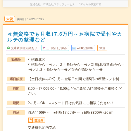
派遣会社
株式会社スタッフサービス メディカル事業本部
未読
掲載日
2026/07/22
≪無資格でも月収17.6万円～≫病院で受付やカ
ルテの整理など
交通費別途支給あり
土日祝日が休み
WEB登録OK
派遣
札幌市北区
勤務地
札幌駅から---分／北２４条駅から---分／新川(北海道)駅から--
-分／北３４条駅から---分／百合が原駅から---分
【土日祝休みOK】月～金曜日の間で週5日の希望シフト制
曜日頻度
8:00～17:009:00～18:00など※ご希望の時間帯をご相談くだ
時間
さい。
2ヶ月～OK ※スタート日はお気軽にご相談ください！
期間
時給1100円～ ■月収17.6万円～（日収8800円×20日）
時給
交通費
交通費規定内支給