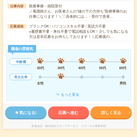
医療事務・病院受付
仕事内容
／看護師さん、お医者さんの“縁の下の力持ち”医療事務のお
仕事になります！＼▽具体的には…・受付で患者…
ブランクOK / パソコンスキル不要 / 英語力不要
応募資格
※履歴書不要・来社不要で電話相談もOK！少しでも気になる
方は是非応募をお待ちしております！＼応募後の…
職場の雰囲気
年齢層
20代
30代
40代
50代
60代
男女比率
女性
男性
もっと見る
気になる!
応募へ進む
詳しく見る
派遣会社
株式会社スタッフサービス メディカル事業本部