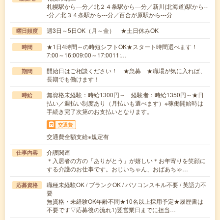
札幌駅から---分／北２４条駅から---分／新川(北海道)駅から--
-分／北３４条駅から---分／百合が原駅から---分
週3日～5日OK（月～金） ★土日休みOK
曜日頻度
★1日4時間～の時短シフトOK★スタート時間選べます！
時間
7:00～16:009:00～17:0011:…
開始日はご相談ください！ ★急募 ★職場が気に入れば、
期間
長期でも働けます！
無資格未経験：時給1300円～ 経験者：時給1350円～★日
時給
払い／週払い制度あり（月払いも選べます）※稼働開始時は
手続き完了次第のお支払いとなります。
交通費
交通費全額支給※規定有
介護関連
仕事内容
＊入居者の方の「ありがとう」が嬉しい＊お年寄りを笑顔に
する介護のお仕事です。おじいちゃん、おばあちゃ…
職種未経験OK / ブランクOK / パソコンスキル不要 / 英語力不
応募資格
要
無資格・未経験OK年齢不問★10名以上採用予定★履歴書は
不要です▽応募後の流れ1)翌営業日までに担当…