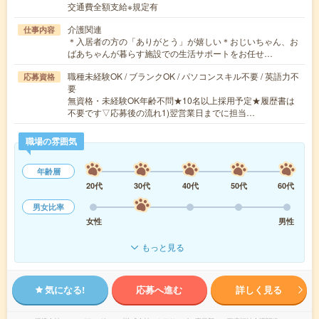
交通費全額支給※規定有
介護関連
仕事内容
＊入居者の方の「ありがとう」が嬉しい＊おじいちゃん、お
ばあちゃんが暮らす施設での生活サポートをお任せ…
職種未経験OK / ブランクOK / パソコンスキル不要 / 英語力不
応募資格
要
無資格・未経験OK年齢不問★10名以上採用予定★履歴書は
不要です▽応募後の流れ1)翌営業日までに担当…
職場の雰囲気
年齢層
20代
30代
40代
50代
60代
男女比率
女性
男性
もっと見る
気になる!
応募へ進む
詳しく見る