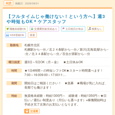
未読
掲載日
2026/08/01
【フルタイムじゃ働けない！という方へ】週3
や時短もOK＊ケアスタッフ
職種未経験OK
交通費別途支給あり
土日祝日が休み
残業なし
WEB登録OK
派遣
札幌市北区
勤務地
札幌駅から---分／北２４条駅から---分／新川(北海道)駅から--
-分／北３４条駅から---分／百合が原駅から---分
週3日～5日OK（月～金） ★土日休みOK
曜日頻度
★1日4時間～の時短シフトOK★スタート時間選べます！
時間
7:00～16:009:00～17:0011:…
開始日はご相談ください！ ★急募 ★職場が気に入れば、
期間
長期でも働けます！
無資格未経験：時給1300円～ 経験者：時給1350円～★日
時給
払い／週払い制度あり（月払いも選べます）※稼働開始時は
手続き完了次第のお支払いとなります。
交通費