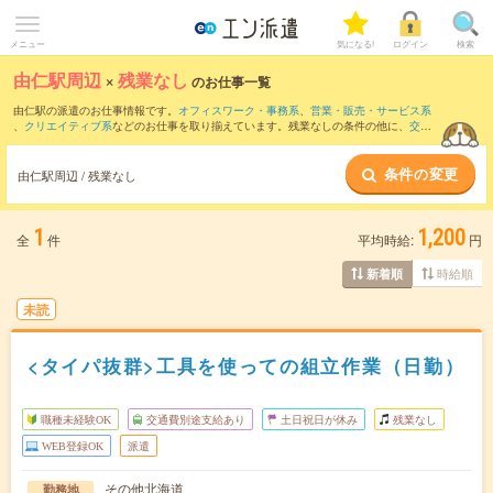
メニュー
気になる!
ログイン
検索
由仁駅周辺
×
残業なし
のお仕事一覧
由仁駅の派遣のお仕事情報です。
オフィスワーク・事務系
、
営業・販売・サービス系
、
クリエイティブ系
などのお仕事を取り揃えています。残業なしの条件の他に、
交通
費別途支給あり
、
職種未経験OK
、
友だちと一緒の応募OK
などのこだわり条件も取り
揃えています。
条件の変更
由仁駅周辺 / 残業なし
1
1,200
全
件
平均時給:
円
時給順
新着順
未読
<タイパ抜群>工具を使っての組立作業（日勤）
職種未経験OK
交通費別途支給あり
土日祝日が休み
残業なし
WEB登録OK
派遣
その他北海道
勤務地