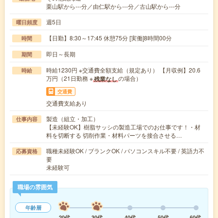
栗山駅から---分／由仁駅から---分／古山駅から---分
週5日
曜日頻度
【日勤】8:30～17:45 休憩75分 [実働]8時間00分
時間
即日～長期
期間
時給1230円 ※交通費全額支給（規定あり） 【月収例】20.6
時給
万円（21日勤務 ※
の場合）
残業なし
交通費
交通費支給あり
製造（組立・加工）
仕事内容
【未経験OK】樹脂サッシの製造工場でのお仕事です！・材
料を切断する 切削作業・材料パーツを接合させる…
職種未経験OK / ブランクOK / パソコンスキル不要 / 英語力不
応募資格
要
未経験可
職場の雰囲気
年齢層
20代
30代
40代
50代
60代