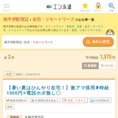
メニュー
気になる!
ログイン
検索
南平岸駅周辺
×
在宅・リモートワーク
のお仕事一覧
南平岸駅の派遣のお仕事情報です。
オフィスワーク・事務系
、
営業・販売・サービス
系
、
クリエイティブ系
などのお仕事を取り揃えています。在宅・リモートワークの条
件の他に、
交通費別途支給あり
、
職種未経験OK
、
友だちと一緒の応募OK
などのこだ
わり条件も取り揃えています。
条件の変更
南平岸駅周辺 / 在宅・リモートワーク
2
1,375
全
件
平均時給:
円
時給順
新着順
未読
掲載日
2026/08/05
【暑い夏はひんやり在宅！】激アマ採用❥時給
1500円⭐電話ホボ無し〇
職種未経験OK
交通費別途支給あり
在宅・リモート
WEB登録OK
派遣
札幌市豊平区
勤務地