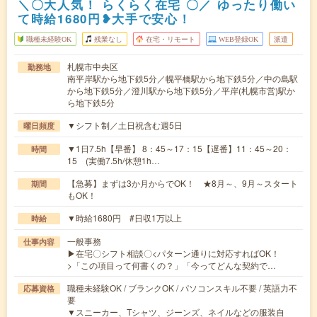
＼〇大人気！ らくらく在宅 〇／ ゆったり働い
て時給1680円❥大手で安心！
職種未経験OK
残業なし
在宅・リモート
WEB登録OK
派遣
札幌市中央区
勤務地
南平岸駅から地下鉄5分／幌平橋駅から地下鉄5分／中の島駅
から地下鉄5分／澄川駅から地下鉄5分／平岸(札幌市営)駅か
ら地下鉄5分
▼シフト制／土日祝含む週5日
曜日頻度
▼1日7.5h【早番】 8：45～17：15【遅番】11：45～20：
時間
15 (実働7.5h/休憩1h…
【急募】まずは3か月からでOK！ ★8月～、9月～スタート
期間
もOK！
▼時給1680円 #日収1万以上
時給
一般事務
仕事内容
▶在宅〇シフト相談〇<パターン通りに対応すればOK！
>「この項目って何書くの？」「今ってどんな契約で…
職種未経験OK / ブランクOK / パソコンスキル不要 / 英語力不
応募資格
要
▼スニーカー、Tシャツ、ジーンズ、ネイルなどの服装自