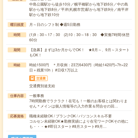
中島公園駅から徒歩10分／幌平橋駅から地下鉄6分／中の島
駅から地下鉄8分／平岸(札幌市営)駅から地下鉄9分／南平岸
駅から地下鉄10分
月～日のシフト制 ◆週5日勤務
曜日頻度
(1)9：30～17：30 (2)10：30～18：30 ◆実働7時間/休憩
時間
60分
【急募】まずは3か月からでOK！ ★8月～、9月～スタート
期間
もOK！
時給1500円 ＊月収例：23万6430円（時給1420円×7h×22
時給
日＋残業10h ）#日収1万以上
交通費
交通費別途支給
一般事務
仕事内容
7時間勤務でラクラク！在宅も！一般のお客様とは関わりま
せん＊メインは個人情報等の入力作業＆問合せの回…
職種未経験OK / ブランクOK / パソコンスキル不要
応募資格
コルセン未経験OK★勤務実績により在宅ワークOKその他に
も・・・★#即日スタート#8月スタート#9月…