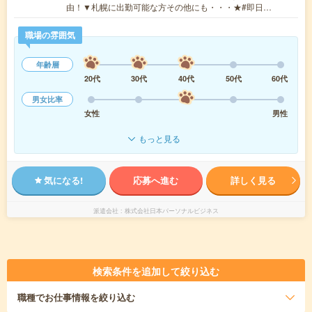
由！▼札幌に出勤可能な方その他にも・・・★#即日…
職場の雰囲気
年齢層
20代
30代
40代
50代
60代
男女比率
女性
男性
もっと見る
気になる!
応募へ進む
詳しく見る
派遣会社
株式会社日本パーソナルビジネス
検索条件を追加して絞り込む
職種
でお仕事情報を絞り込む