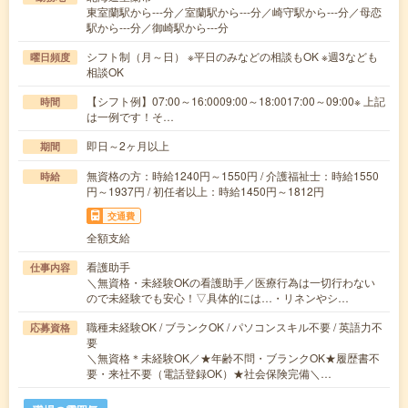
東室蘭駅から---分／室蘭駅から---分／崎守駅から---分／母恋
駅から---分／御崎駅から---分
シフト制（月～日） ※平日のみなどの相談もOK ※週3なども
曜日頻度
相談OK
【シフト例】07:00～16:0009:00～18:0017:00～09:00※ 上記
時間
は一例です！そ…
即日～2ヶ月以上
期間
無資格の方：時給1240円～1550円 / 介護福祉士：時給1550
時給
円～1937円 / 初任者以上：時給1450円～1812円
交通費
全額支給
看護助手
仕事内容
＼無資格・未経験OKの看護助手／医療行為は一切行わない
ので未経験でも安心！▽具体的には…・リネンやシ…
職種未経験OK / ブランクOK / パソコンスキル不要 / 英語力不
応募資格
要
＼無資格＊未経験OK／★年齢不問・ブランクOK★履歴書不
要・来社不要（電話登録OK）★社会保険完備＼…