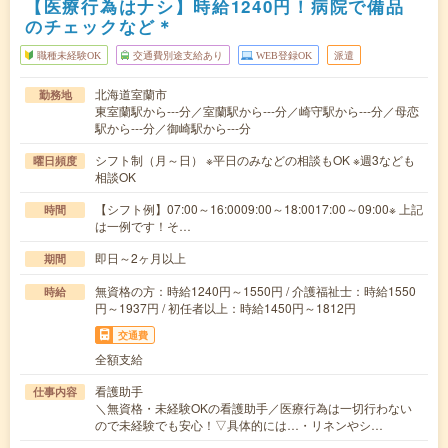
【医療行為はナシ】時給1240円！病院で備品
のチェックなど＊
職種未経験OK
交通費別途支給あり
WEB登録OK
派遣
北海道室蘭市
勤務地
東室蘭駅から---分／室蘭駅から---分／崎守駅から---分／母恋
駅から---分／御崎駅から---分
シフト制（月～日） ※平日のみなどの相談もOK ※週3なども
曜日頻度
相談OK
【シフト例】07:00～16:0009:00～18:0017:00～09:00※ 上記
時間
は一例です！そ…
即日～2ヶ月以上
期間
無資格の方：時給1240円～1550円 / 介護福祉士：時給1550
時給
円～1937円 / 初任者以上：時給1450円～1812円
交通費
全額支給
看護助手
仕事内容
＼無資格・未経験OKの看護助手／医療行為は一切行わない
ので未経験でも安心！▽具体的には…・リネンやシ…