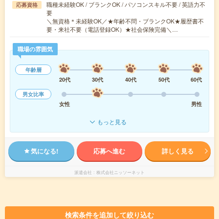
職種未経験OK / ブランクOK / パソコンスキル不要 / 英語力不
応募資格
要
＼無資格＊未経験OK／★年齢不問・ブランクOK★履歴書不
要・来社不要（電話登録OK）★社会保険完備＼…
職場の雰囲気
年齢層
20代
30代
40代
50代
60代
男女比率
女性
男性
もっと見る
気になる!
応募へ進む
詳しく見る
派遣会社
株式会社ニッソーネット
検索条件を追加して絞り込む