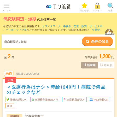
メニュー
気になる!
ログイン
検索
母恋駅周辺
×
短期
のお仕事一覧
母恋駅の派遣のお仕事情報です。
オフィスワーク・事務系
、
営業・販売・サービス系
、
クリエイティブ系
などのお仕事を取り揃えています。短期の条件の他に、
交通費別
途支給あり
、
職種未経験OK
、
友だちと一緒の応募OK
などでもお探し頂けます。
条件の変更
母恋駅周辺 / 短期
2
1,200
全
件
平均時給:
円
時給順
新着順
未読
掲載日
2026/08/06
NEW
＜医療行為はナシ＞時給1240円！病院で備品
のチェックなど
職種未経験OK
交通費別途支給あり
土日祝日が休み
WEB登録OK
派遣
北海道室蘭市
勤務地