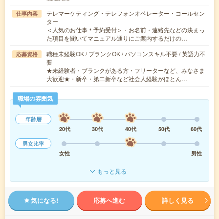
テレマーケティング・テレフォンオペレーター・コールセン
仕事内容
ター
＜人気のお仕事＊予約受付＞・お名前・連絡先などの決まっ
た項目を聞いてマニュアル通りにご案内するだけの…
職種未経験OK / ブランクOK / パソコンスキル不要 / 英語力不
応募資格
要
★未経験者・ブランクがある方・フリーターなど、みなさま
大歓迎★・新卒・第二新卒など社会人経験がほとん…
職場の雰囲気
年齢層
20代
30代
40代
50代
60代
男女比率
女性
男性
もっと見る
気になる!
応募へ進む
詳しく見る