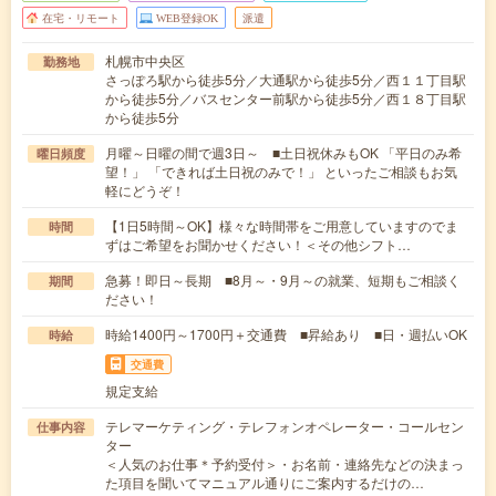
在宅・リモート
WEB登録OK
派遣
札幌市中央区
勤務地
さっぽろ駅から徒歩5分／大通駅から徒歩5分／西１１丁目駅
から徒歩5分／バスセンター前駅から徒歩5分／西１８丁目駅
から徒歩5分
月曜～日曜の間で週3日～ ■土日祝休みもOK 「平日のみ希
曜日頻度
望！」 「できれば土日祝のみで！」 といったご相談もお気
軽にどうぞ！
【1日5時間～OK】様々な時間帯をご用意していますのでま
時間
ずはご希望をお聞かせください！＜その他シフト…
急募！即日～長期 ■8月～・9月～の就業、短期もご相談く
期間
ださい！
時給1400円～1700円＋交通費 ■昇給あり ■日・週払いOK
時給
交通費
規定支給
テレマーケティング・テレフォンオペレーター・コールセン
仕事内容
ター
＜人気のお仕事＊予約受付＞・お名前・連絡先などの決まっ
た項目を聞いてマニュアル通りにご案内するだけの…