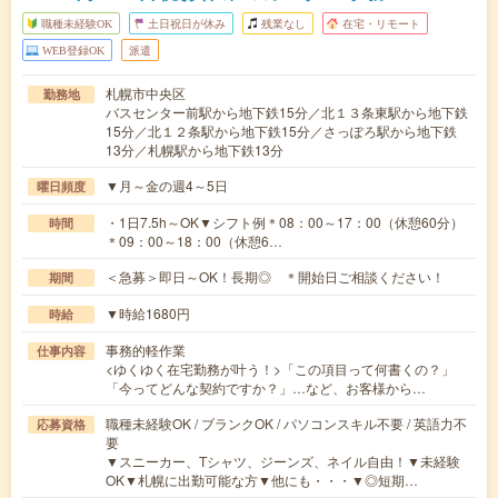
職種未経験OK
土日祝日が休み
残業なし
在宅・リモート
WEB登録OK
派遣
札幌市中央区
勤務地
バスセンター前駅から地下鉄15分／北１３条東駅から地下鉄
15分／北１２条駅から地下鉄15分／さっぽろ駅から地下鉄
13分／札幌駅から地下鉄13分
▼月～金の週4～5日
曜日頻度
・1日7.5h～OK▼シフト例＊08：00～17：00（休憩60分）
時間
＊09：00～18：00（休憩6…
＜急募＞即日～OK！長期◎ ＊開始日ご相談ください！
期間
▼時給1680円
時給
事務的軽作業
仕事内容
<ゆくゆく在宅勤務が叶う！>「この項目って何書くの？」
「今ってどんな契約ですか？」…など、お客様から…
職種未経験OK / ブランクOK / パソコンスキル不要 / 英語力不
応募資格
要
▼スニーカー、Tシャツ、ジーンズ、ネイル自由！▼未経験
OK▼札幌に出勤可能な方▼他にも・・・▼◎短期…