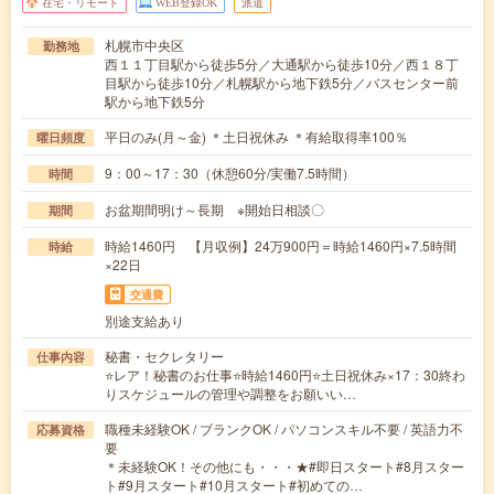
在宅・リモート
WEB登録OK
派遣
札幌市中央区
勤務地
西１１丁目駅から徒歩5分／大通駅から徒歩10分／西１８丁
目駅から徒歩10分／札幌駅から地下鉄5分／バスセンター前
駅から地下鉄5分
平日のみ(月～金) ＊土日祝休み ＊有給取得率100％
曜日頻度
9：00～17：30（休憩60分/実働7.5時間）
時間
お盆期間明け～長期 ※開始日相談〇
期間
時給1460円 【月収例】24万900円＝時給1460円×7.5時間
時給
×22日
交通費
別途支給あり
秘書・セクレタリー
仕事内容
⭐レア！秘書のお仕事⭐時給1460円⭐土日祝休み×17：30終わ
りスケジュールの管理や調整をお願いい…
職種未経験OK / ブランクOK / パソコンスキル不要 / 英語力不
応募資格
要
＊未経験OK！その他にも・・・★#即日スタート#8月スター
ト#9月スタート#10月スタート#初めての…