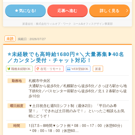
気になる!
応募へ進む
詳しく見る
派遣会社
株式会社ウィルオブ・ワーク コール&オフィスデザイン事業部
未読
掲載日
2026/07/27
⭐未経験でも高時給1680円⭐＼大量募集❥40名
／カンタン受付・チャット対応！
職種未経験OK
在宅・リモート
WEB登録OK
派遣
札幌市中央区
勤務地
大通駅から徒歩5分／札幌駅から徒歩5分／さっぽろ駅から地
下鉄6分／バスセンター前駅から徒歩6分／北１２条駅から徒
歩10分
▼土日祝含む週5日シフト制（週休2日） 「平日のみ希
曜日頻度
望！」 「できれば土日祝のみで！」 といったご相談もお気
軽にどうぞ！
1日7.5～8時間▼シフト例＊08：00～17：00（休憩60分）
時間
＊09：00～18：00（休憩60…