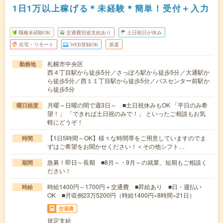
1日1万以上稼げる＊未経験＊簡単！受付＋入力
職種未経験OK
交通費別途支給あり
土日祝日が休み
在宅・リモート
WEB登録OK
派遣
札幌市中央区
勤務地
西４丁目駅から徒歩5分／さっぽろ駅から徒歩5分／大通駅か
ら徒歩5分／西１１丁目駅から徒歩5分／バスセンター前駅か
ら徒歩5分
月曜～日曜の間で週3日～ ■土日祝休みもOK 「平日のみ希
曜日頻度
望！」 「できれば土日祝のみで！」 といったご相談もお気
軽にどうぞ！
【1日5時間～OK】様々な時間帯をご用意していますのでま
時間
ずはご希望をお聞かせください！＜その他シフト…
急募！即日～長期 ■8月～・9月～の就業、短期もご相談く
期間
ださい！
時給1400円～1700円＋交通費 ■昇給あり ■日・週払い
時給
OK ■月収例23万5200円（時給1400円×8時間×21日）
交通費
規定支給