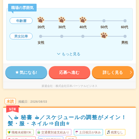
職場の雰囲気
年齢層
20代
30代
40代
50代
60代
男女比率
女性
男性
もっと見る
気になる!
応募へ進む
詳しく見る
派遣会社
株式会社日本パーソナルビジネス
未読
掲載日
2026/08/03
NEW
＼☕︎ 秘書 ☕︎／スケジュールの調整がメイン！
髪・服・ネイル⇒自由⭐
職種未経験OK
交通費別途支給あり
土日祝日が休み
残業なし