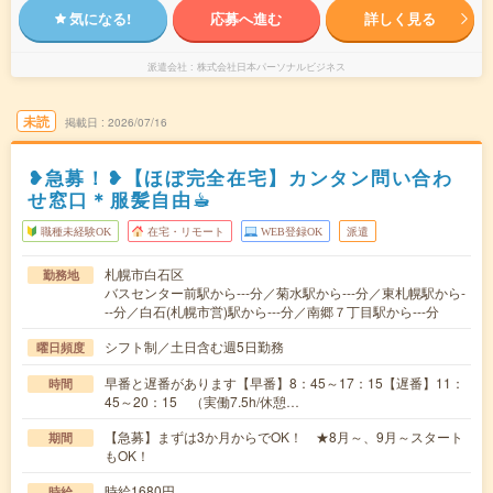
気になる!
応募へ進む
詳しく見る
派遣会社
株式会社日本パーソナルビジネス
未読
掲載日
2026/07/16
❥急募！❥【ほぼ完全在宅】カンタン問い合わ
せ窓口＊服髪自由☕︎
職種未経験OK
在宅・リモート
WEB登録OK
派遣
札幌市白石区
勤務地
バスセンター前駅から---分／菊水駅から---分／東札幌駅から-
--分／白石(札幌市営)駅から---分／南郷７丁目駅から---分
シフト制／土日含む週5日勤務
曜日頻度
早番と遅番があります【早番】8：45～17：15【遅番】11：
時間
45～20：15 （実働7.5h/休憩…
【急募】まずは3か月からでOK！ ★8月～、9月～スタート
期間
もOK！
時給1680円
時給