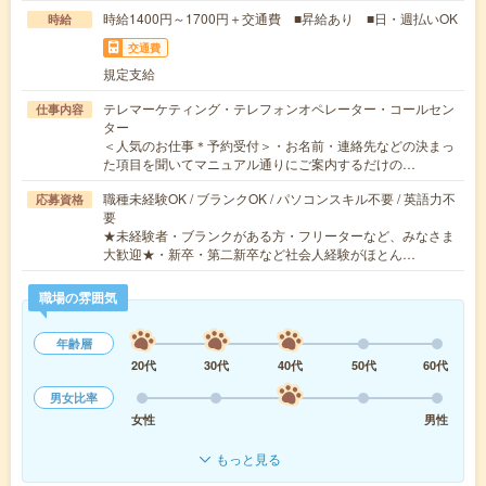
時給1400円～1700円＋交通費 ■昇給あり ■日・週払いOK
時給
交通費
規定支給
テレマーケティング・テレフォンオペレーター・コールセン
仕事内容
ター
＜人気のお仕事＊予約受付＞・お名前・連絡先などの決まっ
た項目を聞いてマニュアル通りにご案内するだけの…
職種未経験OK / ブランクOK / パソコンスキル不要 / 英語力不
応募資格
要
★未経験者・ブランクがある方・フリーターなど、みなさま
大歓迎★・新卒・第二新卒など社会人経験がほとん…
職場の雰囲気
年齢層
20代
30代
40代
50代
60代
男女比率
女性
男性
もっと見る