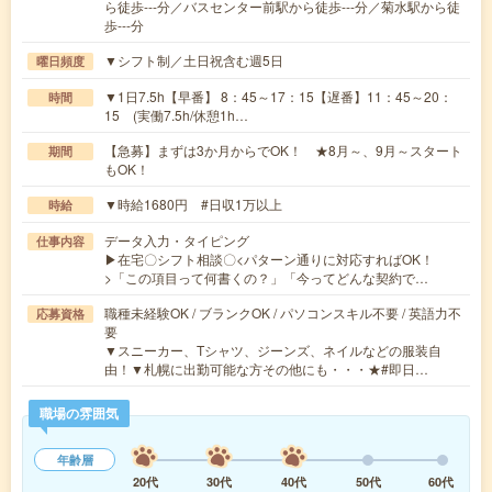
ら徒歩---分／バスセンター前駅から徒歩---分／菊水駅から徒
歩---分
▼シフト制／土日祝含む週5日
曜日頻度
▼1日7.5h【早番】 8：45～17：15【遅番】11：45～20：
時間
15 (実働7.5h/休憩1h…
【急募】まずは3か月からでOK！ ★8月～、9月～スタート
期間
もOK！
▼時給1680円 #日収1万以上
時給
データ入力・タイピング
仕事内容
▶在宅〇シフト相談〇<パターン通りに対応すればOK！
>「この項目って何書くの？」「今ってどんな契約で…
職種未経験OK / ブランクOK / パソコンスキル不要 / 英語力不
応募資格
要
▼スニーカー、Tシャツ、ジーンズ、ネイルなどの服装自
由！▼札幌に出勤可能な方その他にも・・・★#即日…
職場の雰囲気
年齢層
20代
30代
40代
50代
60代