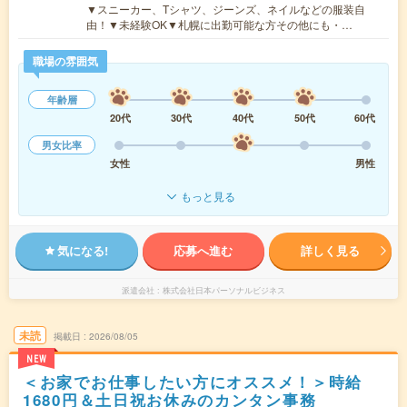
▼スニーカー、Tシャツ、ジーンズ、ネイルなどの服装自
由！▼未経験OK▼札幌に出勤可能な方その他にも・…
職場の雰囲気
年齢層
20代
30代
40代
50代
60代
男女比率
女性
男性
もっと見る
気になる!
応募へ進む
詳しく見る
派遣会社
株式会社日本パーソナルビジネス
未読
掲載日
2026/08/05
NEW
＜お家でお仕事したい方にオススメ！＞時給
1680円＆土日祝お休みのカンタン事務