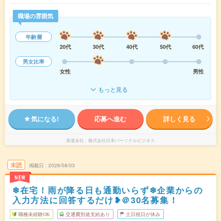
職場の雰囲気
年齢層
20代
30代
40代
50代
60代
男女比率
女性
男性
もっと見る
気になる!
応募へ進む
詳しく見る
派遣会社
株式会社日本パーソナルビジネス
未読
掲載日
2026/08/03
NEW
❄在宅！雨が降る日も通勤いらず❄企業からの
入力方法に回答するだけ❥＠30名募集！
職種未経験OK
交通費別途支給あり
土日祝日が休み