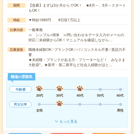
【急募】まずは3か月からでOK！ ★8月～、9月～スタート
期間
もOK！
▼時給1680円 #日収1万以上
時給
一般事務
仕事内容
≪ シンプル⭐簡単 ≫問い合わせ＆データ入力やメールの
対応〇未経験からOK！マニュアルを確認しながら…
職種未経験OK / ブランクOK / パソコンスキル不要 / 英語力不
応募資格
要
★未経験・ブランクがある方・フリーターなど！ みなさま
大歓迎*。★新卒・第二新卒など社会人経験がほと…
職場の雰囲気
年齢層
20代
30代
40代
50代
60代
男女比率
女性
男性
もっと見る