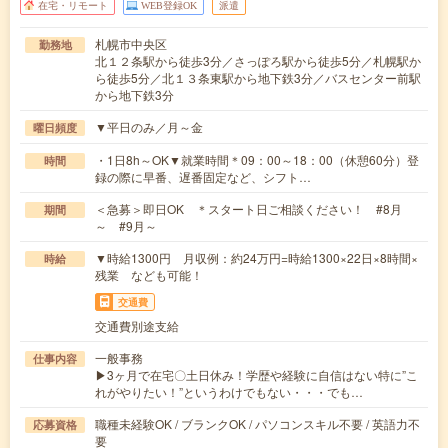
在宅・リモート
WEB登録OK
派遣
札幌市中央区
勤務地
北１２条駅から徒歩3分／さっぽろ駅から徒歩5分／札幌駅か
ら徒歩5分／北１３条東駅から地下鉄3分／バスセンター前駅
から地下鉄3分
▼平日のみ／月～金
曜日頻度
・1日8h～OK▼就業時間＊09：00～18：00（休憩60分）登
時間
録の際に早番、遅番固定など、シフト…
＜急募＞即日OK ＊スタート日ご相談ください！ #8月
期間
～ #9月～
▼時給1300円 月収例：約24万円=時給1300×22日×8時間×
時給
残業 なども可能！
交通費
交通費別途支給
一般事務
仕事内容
▶3ヶ月で在宅〇土日休み！学歴や経験に自信はない特に”こ
れがやりたい！”というわけでもない・・・でも…
職種未経験OK / ブランクOK / パソコンスキル不要 / 英語力不
応募資格
要