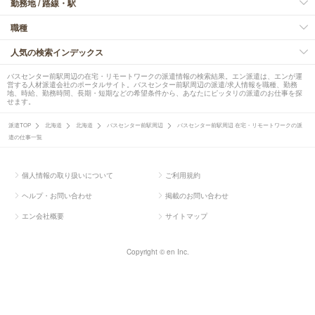
勤務地 / 路線・駅
職種
人気の検索インデックス
バスセンター前駅周辺の在宅・リモートワークの派遣情報の検索結果。エン派遣は、エンが運
営する人材派遣会社のポータルサイト。バスセンター前駅周辺の派遣/求人情報を職種、勤務
地、時給、勤務時間、長期・短期などの希望条件から、あなたにピッタリの派遣のお仕事を探
せます。
派遣TOP
北海道
北海道
バスセンター前駅周辺
バスセンター前駅周辺 在宅・リモートワークの派
遣の仕事一覧
個人情報の取り扱いについて
ご利用規約
ヘルプ・お問い合わせ
掲載のお問い合わせ
エン会社概要
サイトマップ
Copyright © en Inc.