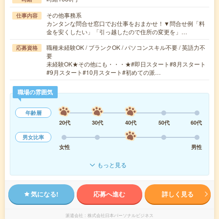
その他事務系
仕事内容
カンタンな問合せ窓口でお仕事をおまかせ！▼問合せ例「料
金を安くしたい」「引っ越したので住所の変更を」…
職種未経験OK / ブランクOK / パソコンスキル不要 / 英語力不
応募資格
要
未経験OK★その他にも・・・★#即日スタート#8月スタート
#9月スタート#10月スタート#初めての派…
職場の雰囲気
年齢層
20代
30代
40代
50代
60代
男女比率
女性
男性
もっと見る
気になる!
応募へ進む
詳しく見る
派遣会社
株式会社日本パーソナルビジネス