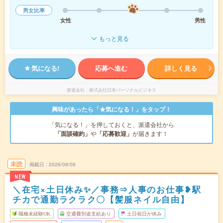
男女比率
女性
男性
もっと見る
気になる!
応募へ進む
詳しく見る
派遣会社
株式会社日本パーソナルビジネス
興味があったら「★気になる！」をタップ！
「気になる！」を押しておくと、派遣会社から
「面談確約」
や
「応募歓迎」
が届きます！
未読
掲載日
2026/08/06
NEW
＼在宅×土日休み✨／事務⇒人事のお仕事❥駅
チカで通勤ラクラク〇【髪服ネイル自由】
職種未経験OK
交通費別途支給あり
土日祝日が休み