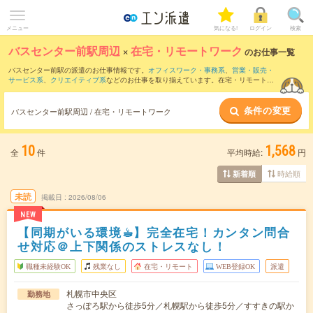
メニュー
気になる!
ログイン
検索
バスセンター前駅周辺
×
在宅・リモートワーク
のお仕事一覧
バスセンター前駅の派遣のお仕事情報です。
オフィスワーク・事務系
、
営業・販売・
サービス系
、
クリエイティブ系
などのお仕事を取り揃えています。在宅・リモートワ
ークの条件の他に、
交通費別途支給あり
、
職種未経験OK
、
友だちと一緒の応募OK
な
どのこだわり条件も取り揃えています。
条件の変更
バスセンター前駅周辺 / 在宅・リモートワーク
10
1,568
全
件
平均時給:
円
時給順
新着順
未読
掲載日
2026/08/06
NEW
【同期がいる環境☕︎】完全在宅！カンタン問合
せ対応＠上下関係のストレスなし！
職種未経験OK
残業なし
在宅・リモート
WEB登録OK
派遣
札幌市中央区
勤務地
さっぽろ駅から徒歩5分／札幌駅から徒歩5分／すすきの駅か