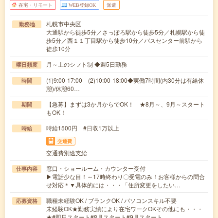
在宅・リモート
WEB登録OK
派遣
札幌市中央区
勤務地
大通駅から徒歩5分／さっぽろ駅から徒歩5分／札幌駅から徒
歩5分／西１１丁目駅から徒歩10分／バスセンター前駅から
徒歩10分
月～土のシフト制 ◆週5日勤務
曜日頻度
(1)9:00-17:00 (2)10:00-18:00◆実働7時間(内30分は有給休
時間
憩)/休憩60…
【急募】まずは3か月からでOK！ ★8月～、9月～スタート
期間
もOK！
時給1500円 #日収1万以上
時給
交通費
交通費別途支給
窓口・ショールーム・カウンター受付
仕事内容
▶電話少な目！～17時終わり〇受電のみ！お客様からの問合
せ対応＊▼具体的には・・・「住所変更をしたい…
職種未経験OK / ブランクOK / パソコンスキル不要
応募資格
未経験OK★勤務実績により在宅ワークOKその他にも・・・
★#即日スタート#8月スタート#9月スタート…