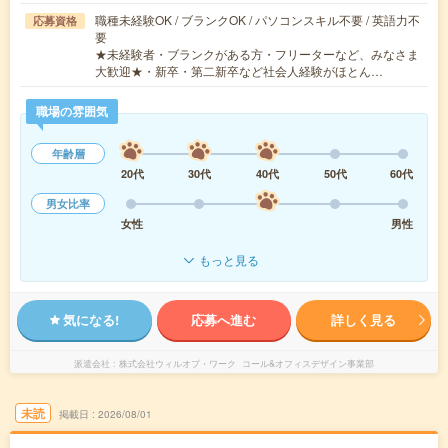
職種未経験OK / ブランクOK / パソコンスキル不要 / 英語力不
応募資格
要
★未経験者・ブランクがある方・フリーターなど、みなさま
大歓迎★・新卒・第二新卒など社会人経験がほとん…
職場の雰囲気
年齢層
20代
30代
40代
50代
60代
男女比率
女性
男性
もっと見る
気になる!
応募へ進む
詳しく見る
派遣会社
株式会社ウィルオブ・ワーク コール&オフィスデザイン事業部
未読
掲載日
2026/08/01