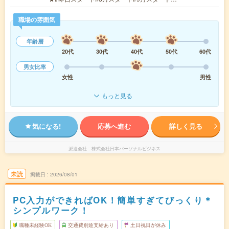
職場の雰囲気
年齢層
20代
30代
40代
50代
60代
男女比率
女性
男性
もっと見る
気になる!
応募へ進む
詳しく見る
派遣会社
株式会社日本パーソナルビジネス
未読
掲載日
2026/08/01
PC入力ができればOK！簡単すぎてびっくり＊
シンプルワーク！
職種未経験OK
交通費別途支給あり
土日祝日が休み