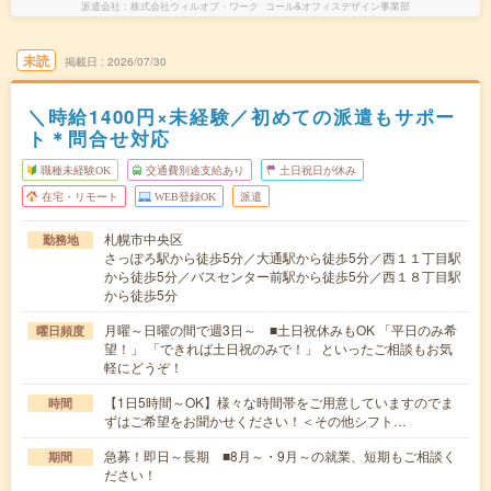
派遣会社
株式会社ウィルオブ・ワーク コール&オフィスデザイン事業部
未読
掲載日
2026/07/30
＼時給1400円×未経験／初めての派遣もサポー
ト＊問合せ対応
職種未経験OK
交通費別途支給あり
土日祝日が休み
在宅・リモート
WEB登録OK
派遣
札幌市中央区
勤務地
さっぽろ駅から徒歩5分／大通駅から徒歩5分／西１１丁目駅
から徒歩5分／バスセンター前駅から徒歩5分／西１８丁目駅
から徒歩5分
月曜～日曜の間で週3日～ ■土日祝休みもOK 「平日のみ希
曜日頻度
望！」 「できれば土日祝のみで！」 といったご相談もお気
軽にどうぞ！
【1日5時間～OK】様々な時間帯をご用意していますのでま
時間
ずはご希望をお聞かせください！＜その他シフト…
急募！即日～長期 ■8月～・9月～の就業、短期もご相談く
期間
ださい！