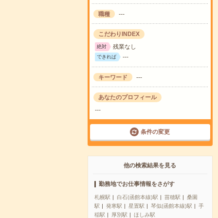
職種
---
こだわりINDEX
残業なし
絶対
---
できれば
キーワード
---
あなたのプロフィール
---
条件の変更
他の検索結果を見る
勤務地でお仕事情報をさがす
札幌駅
白石(函館本線)駅
苗穂駅
桑園
駅
発寒駅
星置駅
琴似(函館本線)駅
手
稲駅
厚別駅
ほしみ駅