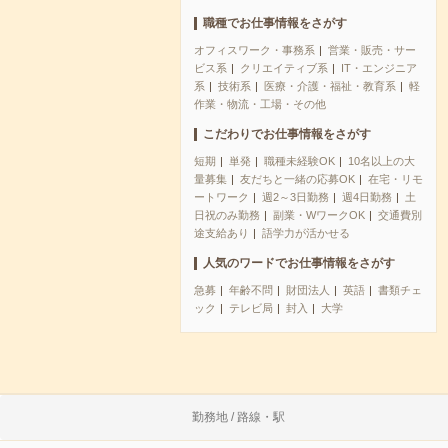
職種でお仕事情報をさがす
オフィスワーク・事務系
営業・販売・サー
ビス系
クリエイティブ系
IT・エンジニア
系
技術系
医療・介護・福祉・教育系
軽
作業・物流・工場・その他
こだわりでお仕事情報をさがす
短期
単発
職種未経験OK
10名以上の大
量募集
友だちと一緒の応募OK
在宅・リモ
ートワーク
週2～3日勤務
週4日勤務
土
日祝のみ勤務
副業・WワークOK
交通費別
途支給あり
語学力が活かせる
人気のワードでお仕事情報をさがす
急募
年齢不問
財団法人
英語
書類チェ
ック
テレビ局
封入
大学
勤務地 / 路線・駅