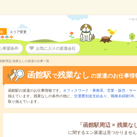
ヘル
版
エリア変更
た希望条件
お気に入りの派遣会社
館駅周辺 残業なしの派遣の仕事一覧
函館駅
残業なし
で
の派遣のお仕事情
函館駅の派遣のお仕事情報です。
オフィスワーク・事務系
、
営業・販売・サー
揃えています。残業なしの条件の他に、
交通費別途支給あり
、
職種未経験OK
取り揃えています。
「
函館駅周辺
×
残業な
に関するエン派遣は見つかりません