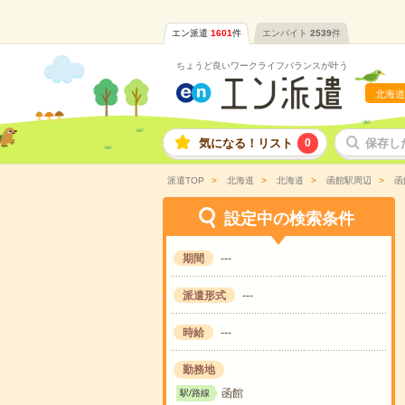
エン派遣
1601
件
エンバイト
2539
件
ちょうど良いワークライフバランスが叶う
北海道
気になる！リスト
0
保存し
派遣TOP
北海道
北海道
函館駅周辺
函
設定中の検索条件
期間
---
派遣形式
---
時給
---
勤務地
函館
駅/路線