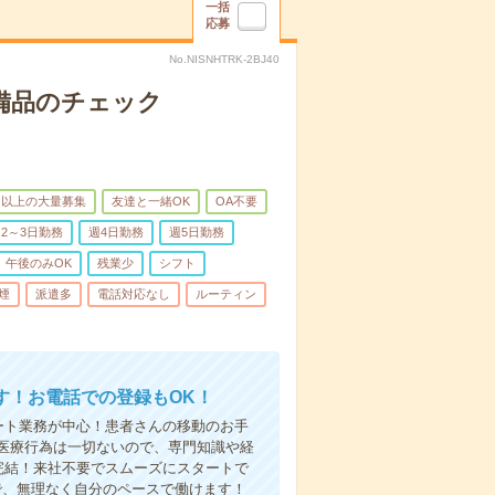
一括
応募
No.NISNHTRK-2BJ40
で備品のチェック
名以上の大量募集
友達と一緒OK
OA不要
2～3日勤務
週4日勤務
週5日勤務
午後のみOK
残業少
シフト
煙
派遣多
電話対応なし
ルーティン
す！お電話での登録もOK！
ート業務が中心！患者さんの移動のお手
医療行為は一切ないので、専門知識や経
完結！来社不要でスムーズにスタートで
で、無理なく自分のペースで働けます！