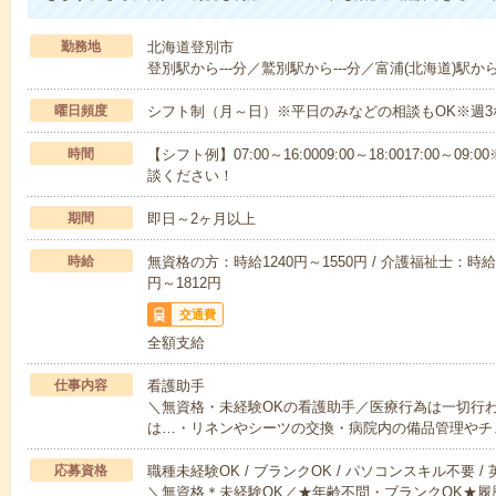
勤務地
北海道登別市
登別駅から---分／鷲別駅から---分／富浦(北海道)駅から-
曜日頻度
シフト制（月～日）※平日のみなどの相談もOK※週3
時間
【シフト例】07:00～16:0009:00～18:0017:00
談ください！
期間
即日～2ヶ月以上
時給
無資格の方：時給1240円～1550円 / 介護福祉士：時給1
円～1812円
交通費
全額支給
仕事内容
看護助手
＼無資格・未経験OKの看護助手／医療行為は一切行
は…・リネンやシーツの交換・病院内の備品管理やチ
応募資格
職種未経験OK / ブランクOK / パソコンスキル不要 /
＼無資格＊未経験OK／★年齢不問・ブランクOK★履