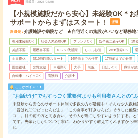
NEW
掲載日
2026/08/06
【小規模施設だから安心】未経験OK＊お
サポートからまずはスタート！
派遣
介護施設や病院など ★自宅近くの施設がいいなど勤務地
派遣先
職種未経験OK
社会人未経験OK
ブランクOK
既卒第二新卒OK
10
英語不要
履歴書不要
40～50代活躍
しゅふ歓迎
WEB登録OK
週
土日祝休
朝10時以降スタート
16時前までの仕事
17時前までの仕事
医療福祉
交費支給
車通勤可
大手
制服
日払いOK
職場が禁
自転車・バイクOK
看護師
介護士
ここがポイント！
“お話だけ”でもすっごく重要何よりも利用者さんとの“
未経験から安心のサポート体制で多数の方が活躍中！そんな少人数施
「昔はね〇〇だったんだよ」「この食事が好きなんだ」そうした他愛
コ…。目の前の方と向き合い、その人が過ごしやすいようにする。と
です。先輩たちが1つ1つ丁寧に、わかりやすく教えてくれますから
ね