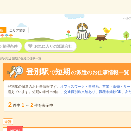
ヘル
版
エリア変更
た希望条件
お気に入りの派遣会社
別駅周辺 短期の派遣の仕事一覧
登別駅
短期
で
の派遣のお仕事情報一覧
登別駅の派遣のお仕事情報です。
オフィスワーク・事務系
、
営業・販売・サー
揃えています。短期の条件の他に、
交通費別途支給あり
、
職種未経験OK
、
友
2
1
2
件中
～
件を表示中
未読