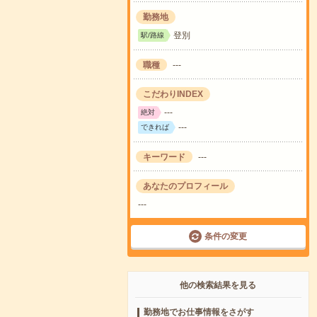
勤務地
登別
駅/路線
職種
---
こだわりINDEX
---
絶対
---
できれば
キーワード
---
あなたのプロフィール
---
条件の変更
他の検索結果を見る
勤務地でお仕事情報をさがす