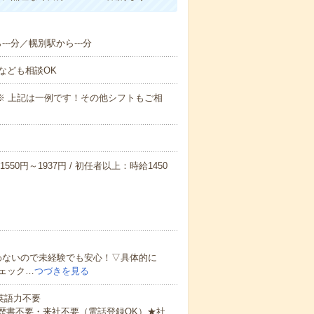
--分／幌別駅から---分
なども相談OK
～09:00※ 上記は一例です！その他シフトもご相
550円～1937円 / 初任者以上：時給1450
わないので未経験でも安心！▽具体的に
ェック…
つづきを見る
 英語力不要
歴書不要・来社不要（電話登録OK）★社