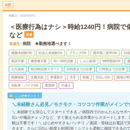
未読
掲載日
2026/08/01
＜医療行為はナシ＞時給1240円！病院
など
派遣
病院 ★勤務地選べます！
派遣先
職種未経験OK
社会人未経験OK
ブランクOK
既卒第二新卒OK
10
英語不要
履歴書不要
40～50代活躍
しゅふ歓迎
WEB登録OK
週
土日祝休
朝10時以降スタート
16時前までの仕事
17時前までの仕事
医療福祉
交費支給
車通勤可
大手
制服
日払いOK
職場が禁
自転車・バイクOK
看護師
介護士
ここがポイント！
＼未経験さん必見／モクモク・コツコツ作業がメインで
＼ 未経験でも安心してスタートできる ／病院内でのかんたんなサポ
伝いや備品チェックなど、すぐ覚えられる作業からスタートします。
験は不要です！＼ はじめやすさもバッチリ ／面談・登録はお電話で
きます。さらに日払い制度も利用OK！シフトも柔軟に相談できるの