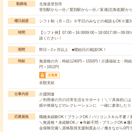
勤務地
北海道登別市
登別駅から---分／鷲別駅から---分／富浦(北海道)駅から-
曜日頻度
シフト制（月～日）※平日のみなどの相談もOK※週3
時間
【シフト例】07:00～16:0009:00～18:0017:00
談ください！
期間
即日～2ヶ月以上 ■開始日の相談OK！
時給
無資格の方：時給1240円～1550円 / 介護福祉士：時給1
円～1812円
交通費
全額支給
仕事内容
介護関連
／利用者の方の日常生活をサポート！＼▽具体的には
紙や体操などのレクレーションに 一緒に参加したり
応募資格
職種未経験OK / ブランクOK / パソコンスキル不要 /
＼無資格＊未経験OK／★年齢不問・ブランクOK★履
会保険完備＼資格取得支援制度あり／働きながら0円