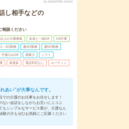
No.NISNHTRK-2SS40
話し相手などの
ご相談ください
名以上の大量募集
友達と一緒OK
OA不要
2～3日勤務
週4日勤務
週5日勤務
午後のみOK
残業少
シフト
煙
派遣多
電話対応なし
ルーティン
ふれあい”が大事なんです。
設での介護のお仕事をお任せします！
のない会話をしながらお互いにニコニ
てもシンプルなサービス業が、介護なん
未経験の方もぜひお気軽にご応募ください