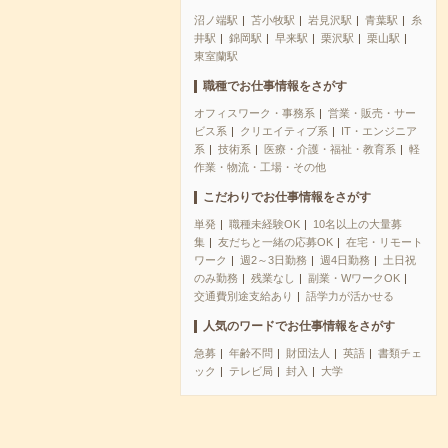
沼ノ端駅
苫小牧駅
岩見沢駅
青葉駅
糸
井駅
錦岡駅
早来駅
栗沢駅
栗山駅
東室蘭駅
職種でお仕事情報をさがす
オフィスワーク・事務系
営業・販売・サー
ビス系
クリエイティブ系
IT・エンジニア
系
技術系
医療・介護・福祉・教育系
軽
作業・物流・工場・その他
こだわりでお仕事情報をさがす
単発
職種未経験OK
10名以上の大量募
集
友だちと一緒の応募OK
在宅・リモート
ワーク
週2～3日勤務
週4日勤務
土日祝
のみ勤務
残業なし
副業・WワークOK
交通費別途支給あり
語学力が活かせる
人気のワードでお仕事情報をさがす
急募
年齢不問
財団法人
英語
書類チェ
ック
テレビ局
封入
大学