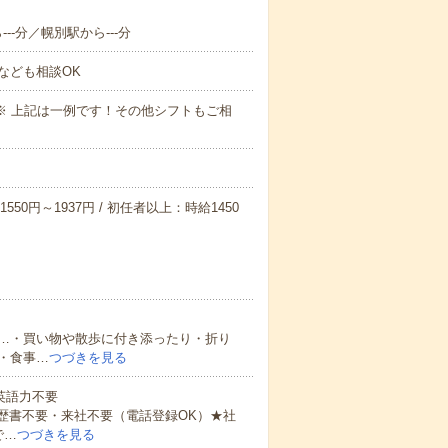
--分／幌別駅から---分
なども相談OK
～09:00※ 上記は一例です！その他シフトもご相
550円～1937円 / 初任者以上：時給1450
…・買い物や散歩に付き添ったり・折り
・食事…
つづきを見る
 英語力不要
歴書不要・来社不要（電話登録OK）★社
で…
つづきを見る