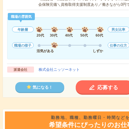
会保険完備＼資格取得支援制度あり／働きながら0円
職場の雰囲気
年齢層
男女比率
20代
30代
40代
50代
60代
職場の様子
仕事の仕方
活気がある
しずか
株式会社ニッソーネット
派遣会社
応募する
気になる！
勤務地、職種、勤務曜日・時間など
希望条件にぴったりのお仕