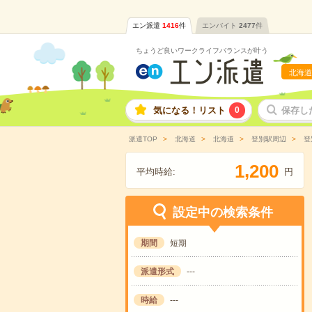
エン派遣
1416
件
エンバイト
2477
件
ちょうど良いワークライフバランスが叶う
北海道
気になる！リスト
0
保存し
派遣TOP
北海道
北海道
登別駅周辺
登
,
1
2
0
0
平均時給:
円
設定中の検索条件
期間
短期
派遣形式
---
時給
---