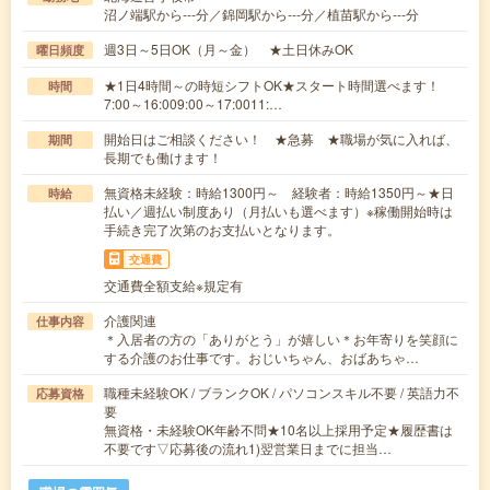
沼ノ端駅から---分／錦岡駅から---分／植苗駅から---分
週3日～5日OK（月～金） ★土日休みOK
曜日頻度
★1日4時間～の時短シフトOK★スタート時間選べます！
時間
7:00～16:009:00～17:0011:…
開始日はご相談ください！ ★急募 ★職場が気に入れば、
期間
長期でも働けます！
無資格未経験：時給1300円～ 経験者：時給1350円～★日
時給
払い／週払い制度あり（月払いも選べます）※稼働開始時は
手続き完了次第のお支払いとなります。
交通費
交通費全額支給※規定有
介護関連
仕事内容
＊入居者の方の「ありがとう」が嬉しい＊お年寄りを笑顔に
する介護のお仕事です。おじいちゃん、おばあちゃ…
職種未経験OK / ブランクOK / パソコンスキル不要 / 英語力不
応募資格
要
無資格・未経験OK年齢不問★10名以上採用予定★履歴書は
不要です▽応募後の流れ1)翌営業日までに担当…