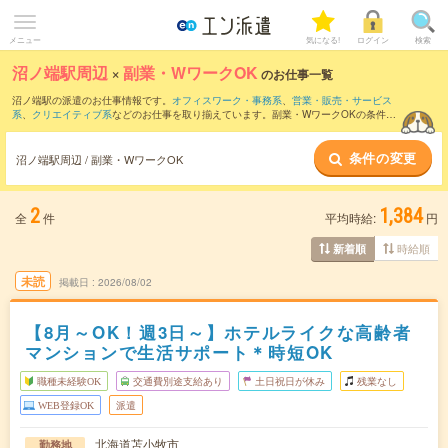
メニュー
気になる!
ログイン
検索
沼ノ端駅周辺
×
副業・WワークOK
のお仕事一覧
沼ノ端駅の派遣のお仕事情報です。
オフィスワーク・事務系
、
営業・販売・サービス
系
、
クリエイティブ系
などのお仕事を取り揃えています。副業・WワークOKの条件の
他に、
交通費別途支給あり
、
職種未経験OK
、
友だちと一緒の応募OK
などのこだわり
条件も取り揃えています。
条件の変更
沼ノ端駅周辺 / 副業・WワークOK
2
1,384
全
件
平均時給:
円
時給順
新着順
未読
掲載日
2026/08/02
【8月～OK！週3日～】ホテルライクな高齢者
マンションで生活サポート＊時短OK
職種未経験OK
交通費別途支給あり
土日祝日が休み
残業なし
WEB登録OK
派遣
北海道苫小牧市
勤務地