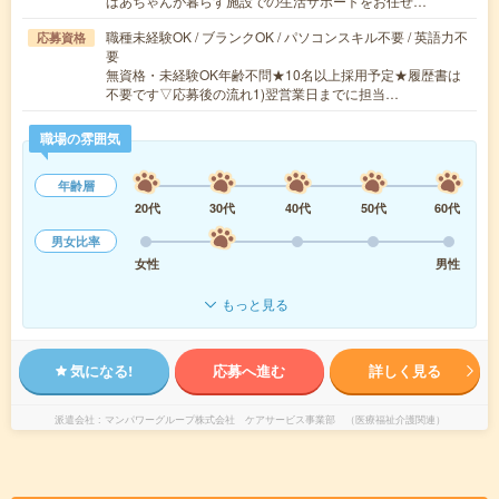
ばあちゃんが暮らす施設での生活サポートをお任せ…
職種未経験OK / ブランクOK / パソコンスキル不要 / 英語力不
応募資格
要
無資格・未経験OK年齢不問★10名以上採用予定★履歴書は
不要です▽応募後の流れ1)翌営業日までに担当…
職場の雰囲気
年齢層
20代
30代
40代
50代
60代
男女比率
女性
男性
もっと見る
気になる!
応募へ進む
詳しく見る
派遣会社
マンパワーグループ株式会社 ケアサービス事業部 （医療福祉介護関連）