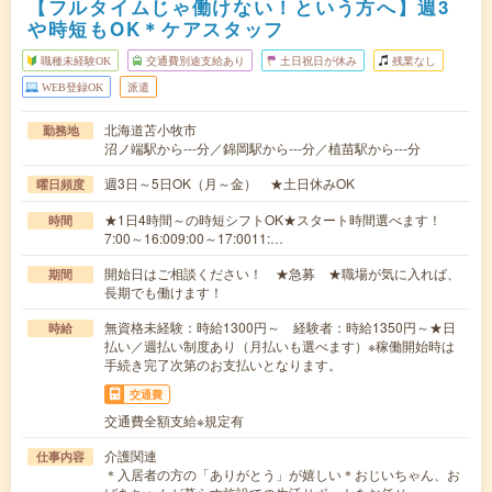
【フルタイムじゃ働けない！という方へ】週3
や時短もOK＊ケアスタッフ
職種未経験OK
交通費別途支給あり
土日祝日が休み
残業なし
WEB登録OK
派遣
北海道苫小牧市
勤務地
沼ノ端駅から---分／錦岡駅から---分／植苗駅から---分
週3日～5日OK（月～金） ★土日休みOK
曜日頻度
★1日4時間～の時短シフトOK★スタート時間選べます！
時間
7:00～16:009:00～17:0011:…
開始日はご相談ください！ ★急募 ★職場が気に入れば、
期間
長期でも働けます！
無資格未経験：時給1300円～ 経験者：時給1350円～★日
時給
払い／週払い制度あり（月払いも選べます）※稼働開始時は
手続き完了次第のお支払いとなります。
交通費
交通費全額支給※規定有
介護関連
仕事内容
＊入居者の方の「ありがとう」が嬉しい＊おじいちゃん、お