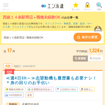
メニュー
気になる!
ログイン
検索
西線１４条駅周辺
×
職種未経験OK
のお仕事一覧
西線１４条駅の派遣のお仕事情報です。
オフィスワーク・事務系
、
営業・販売・サー
ビス系
、
クリエイティブ系
などのお仕事を取り揃えています。職種未経験OKの条件の
他に、
交通費別途支給あり
、
友だちと一緒の応募OK
、
週4日勤務
などのこだわり条件
も取り揃えています。
条件の変更
西線１４条駅周辺 / 職種未経験OK
17
1,324
全
件
平均時給:
円
時給順
新着順
未読
掲載日
2026/08/07
NEW
≪週4日5h～≫志望動機も履歴書も必要ナシ！
＊身の回りのお手伝い
職種未経験OK
交通費別途支給あり
土日祝日が休み
残業なし
WEB登録OK
派遣
札幌市中央区
勤務地