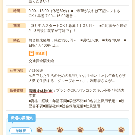
談ください！
9:00～18:00（休憩60分）■ご希望があれば下記シフトも
時間
OK！早番 7:00～16:00遅番 …
【8月中のスタートOK！急募！】2カ月～ ■ご応募から最短
期間
2～3日後に就業が可能です！
無資格未経験：時給1300円～ ■週払いOK ■扶養内OK ■
時給
日収1万400円以上
交通費
交通費全額支給
介護関連
仕事内容
≪自立した生活のための見守りやお手伝い！≫お年寄りが少
人数で生活する「グループホーム」。利用者さんが…
/ ブランクOK / パソコンスキル不要 / 英語力
職種未経験OK
応募資格
不要
■資格・経験・年齢不問■学歴不問■10名以上採用予定！■履
歴書不要■面談確約■社会保険完備■社員登用…
職場の雰囲気
年齢層