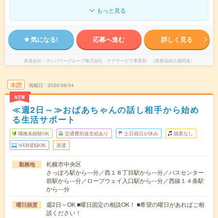
もっと見る
気になる!
応募へ進む
詳しく見る
派遣会社
マンパワーグループ株式会社 ケアサービス事業部 （医療福祉介護関連）
未読
掲載日
2026/08/04
NEW
≪週2日～≫おばあちゃんの話し相手から始め
る生活サポート
職種未経験OK
交通費別途支給あり
土日祝日が休み
残業なし
WEB登録OK
派遣
札幌市中央区
勤務地
さっぽろ駅から---分／西１８丁目駅から---分／バスセンター
前駅から---分／ロープウェイ入口駅から---分／西線１４条駅
から---分
週2日～OK ■曜日固定の相談OK！ ■希望の曜日があればご相
曜日頻度
談ください！