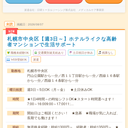
派遣会社
日研トータルソーシング株式会社 メディカルケア事業部
未読
掲載日
2026/08/07
NEW
札幌市中央区【週3日～】ホテルライクな高齢
者マンションで生活サポート
職種未経験OK
交通費別途支給あり
土日祝日が休み
残業なし
WEB登録OK
派遣
札幌市中央区
勤務地
円山公園駅から---分／西１１丁目駅から---分／西線１６条駅
から---分／西線１４条駅から---分
週3日～5日OK（月～金） ★土日休みOK
曜日頻度
★1日4時間～の時短シフトOK★スタート時間選べます！
時間
7:00～16:009:00～17:0011:…
開始日はご相談ください！ ★急募 ★職場が気に入れば、
期間
長期でも働けます！
無資格未経験：時給1300円～ 経験者：時給1350円～ ★
時給