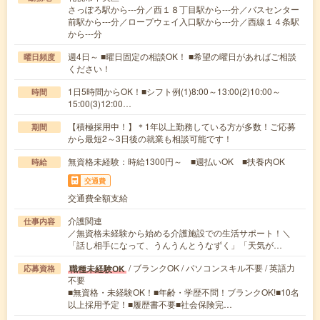
さっぽろ駅から---分／西１８丁目駅から---分／バスセンター
前駅から---分／ロープウェイ入口駅から---分／西線１４条駅
から---分
週4日～ ■曜日固定の相談OK！ ■希望の曜日があればご相談
曜日頻度
ください！
1日5時間からOK！■シフト例(1)8:00～13:00(2)10:00～
時間
15:00(3)12:00…
【積極採用中！】＊1年以上勤務している方が多数！ご応募
期間
から最短2～3日後の就業も相談可能です！
無資格未経験：時給1300円～ ■週払いOK ■扶養内OK
時給
交通費
交通費全額支給
介護関連
仕事内容
／無資格未経験から始める介護施設での生活サポート！＼
「話し相手になって、うんうんとうなずく」「天気が…
/ ブランクOK / パソコンスキル不要 / 英語力
職種未経験OK
応募資格
不要
■無資格・未経験OK！■年齢・学歴不問！ブランクOK!■10名
以上採用予定！■履歴書不要■社会保険完…