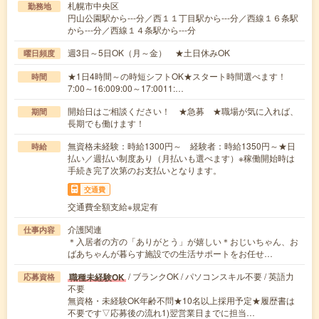
札幌市中央区
勤務地
円山公園駅から---分／西１１丁目駅から---分／西線１６条駅
から---分／西線１４条駅から---分
週3日～5日OK（月～金） ★土日休みOK
曜日頻度
★1日4時間～の時短シフトOK★スタート時間選べます！
時間
7:00～16:009:00～17:0011:…
開始日はご相談ください！ ★急募 ★職場が気に入れば、
期間
長期でも働けます！
無資格未経験：時給1300円～ 経験者：時給1350円～★日
時給
払い／週払い制度あり（月払いも選べます）※稼働開始時は
手続き完了次第のお支払いとなります。
交通費
交通費全額支給※規定有
介護関連
仕事内容
＊入居者の方の「ありがとう」が嬉しい＊おじいちゃん、お
ばあちゃんが暮らす施設での生活サポートをお任せ…
/ ブランクOK / パソコンスキル不要 / 英語力
職種未経験OK
応募資格
不要
無資格・未経験OK年齢不問★10名以上採用予定★履歴書は
不要です▽応募後の流れ1)翌営業日までに担当…