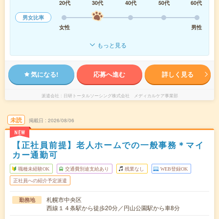
20代
30代
40代
50代
60代
男女比率
女性
男性
もっと見る
気になる!
応募へ進む
詳しく見る
派遣会社
日研トータルソーシング株式会社 メディカルケア事業部
未読
掲載日
2026/08/06
NEW
【正社員前提】老人ホームでの一般事務＊マイ
カー通勤可
職種未経験OK
交通費別途支給あり
残業なし
WEB登録OK
正社員への紹介予定派遣
札幌市中央区
勤務地
西線１４条駅から徒歩20分／円山公園駅から車8分