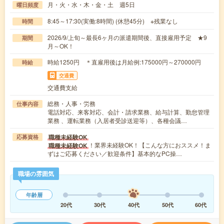
月・火・水・木・金・土 週5日
曜日頻度
8:45～17:30(実働:8時間) (休憩45分) ※残業なし
時間
2026/9/上旬～最長6ヶ月の派遣期間後、直接雇用予定 ★9
期間
月～OK！
時給1250円 ＊直雇用後は月給例:175000円～270000円
時給
交通費
交通費支給
総務・人事・労務
仕事内容
電話対応、来客対応、会計・請求業務、給与計算、勤怠管理
業務 、運転業務（入居者受診送迎等）、各種会議…
職種未経験OK
応募資格
！業界未経験OK！【こんな方におススメ！ま
職種未経験OK
ずはご応募ください／歓迎条件】基本的なPC操…
職場の雰囲気
年齢層
20代
30代
40代
50代
60代