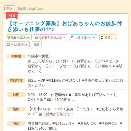
未読
掲載日
2026/08/07
NEW
【オープニング募集】おばあちゃんのお散歩付
き添いも仕事の1つ
職種未経験OK
交通費別途支給あり
土日祝日が休み
残業なし
WEB登録OK
派遣
札幌市中央区
勤務地
さっぽろ駅から---分／西１８丁目駅から---分／バスセンター
前駅から---分／ロープウェイ入口駅から---分／西線１４条駅
から---分
週2日～OK ■曜日固定の相談OK！ ■希望の曜日があればご相
曜日頻度
談ください！
9:00～18:00（休憩60分）■ご希望があれば下記シフトも
時間
OK！早番 7:00～16:00遅番 …
【8月中のスタートOK！急募！】2カ月～ ■ご応募から最短
期間
2～3日後に就業が可能です！
無資格未経験：時給1300円～ ■週払いOK ■扶養内OK ■
時給
日収1万400円以上