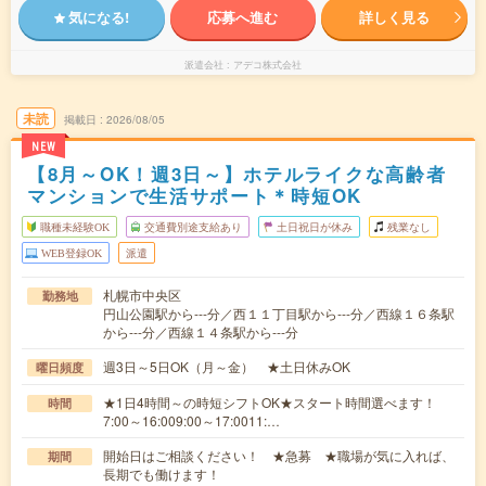
気になる!
応募へ進む
詳しく見る
派遣会社
アデコ株式会社
未読
掲載日
2026/08/05
NEW
【8月～OK！週3日～】ホテルライクな高齢者
マンションで生活サポート＊時短OK
職種未経験OK
交通費別途支給あり
土日祝日が休み
残業なし
WEB登録OK
派遣
札幌市中央区
勤務地
円山公園駅から---分／西１１丁目駅から---分／西線１６条駅
から---分／西線１４条駅から---分
週3日～5日OK（月～金） ★土日休みOK
曜日頻度
★1日4時間～の時短シフトOK★スタート時間選べます！
時間
7:00～16:009:00～17:0011:…
開始日はご相談ください！ ★急募 ★職場が気に入れば、
期間
長期でも働けます！