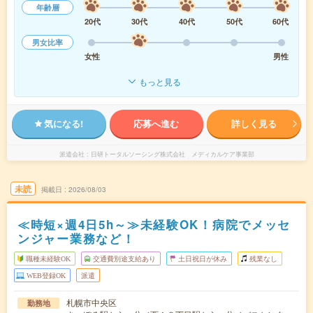
年齢層
20代
30代
40代
50代
60代
男女比率
女性
男性
もっと見る
気になる!
応募へ進む
詳しく見る
派遣会社
日研トータルソーシング株式会社 メディカルケア事業部
未読
掲載日
2026/08/03
≪時短×週4日5h～≫未経験OK！病院でメッセ
ンジャー業務など！
職種未経験OK
交通費別途支給あり
土日祝日が休み
残業なし
WEB登録OK
派遣
札幌市中央区
勤務地