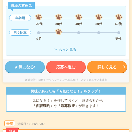
職場の雰囲気
年齢層
20代
30代
40代
50代
60代
男女比率
女性
男性
もっと見る
気になる!
応募へ進む
詳しく見る
派遣会社
日研トータルソーシング株式会社 メディカルケア事業部
興味があったら「★気になる！」をタップ！
「気になる！」を押しておくと、派遣会社から
「面談確約」
や
「応募歓迎」
が届きます！
未読
掲載日
2026/08/07
NEW