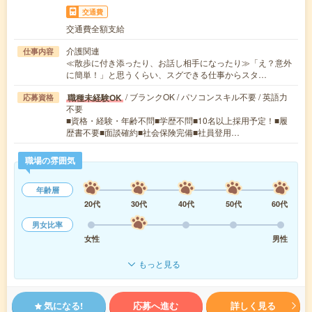
交通費
交通費全額支給
介護関連
仕事内容
≪散歩に付き添ったり、お話し相手になったり≫「え？意外
に簡単！」と思うくらい、スグできる仕事からスタ…
/ ブランクOK / パソコンスキル不要 / 英語力
職種未経験OK
応募資格
不要
■資格・経験・年齢不問■学歴不問■10名以上採用予定！■履
歴書不要■面談確約■社会保険完備■社員登用…
職場の雰囲気
年齢層
20代
30代
40代
50代
60代
男女比率
女性
男性
もっと見る
気になる!
応募へ進む
詳しく見る