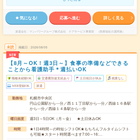
気になる!
応募へ進む
詳しく見る
派遣会社
マンパワーグループ株式会社 ケアサービス事業部 （医療福祉介護関連）
未読
掲載日
2026/08/05
NEW
【8月～OK！週3日～】食事の準備などできる
ことから看護助手＊週払いOK
職種未経験OK
交通費別途支給あり
土日祝日が休み
残業なし
WEB登録OK
派遣
札幌市中央区
勤務地
円山公園駅から---分／西１１丁目駅から---分／西線１６条駅
から---分／西線１４条駅から---分
週3日～5日OK（月～金） ★土日休みOK
曜日頻度
★1日4時間～の時短シフトOK★もちろんフルタイムシフト
時間
も可能★スタート時間選べます7:00～16:…