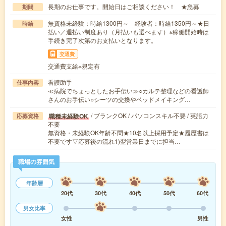
長期のお仕事です。開始日はご相談ください！ ★急募
期間
無資格未経験：時給1300円～ 経験者：時給1350円～★日
時給
払い／週払い制度あり（月払いも選べます）※稼働開始時は
手続き完了次第のお支払いとなります。
交通費
交通費支給※規定有
看護助手
仕事内容
≪病院でちょっとしたお手伝い≫○カルテ整理などの看護師
さんのお手伝い○シーツの交換やベッドメイキング…
/ ブランクOK / パソコンスキル不要 / 英語力
職種未経験OK
応募資格
不要
無資格・未経験OK年齢不問★10名以上採用予定★履歴書は
不要です▽応募後の流れ1)翌営業日までに担当…
職場の雰囲気
年齢層
20代
30代
40代
50代
60代
男女比率
女性
男性