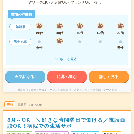
WワークOK・未経験OK・ブランクOK・看…
職場の雰囲気
年齢層
20代
30代
40代
50代
60代
男女比率
女性
男性
もっと見る
気になる!
応募へ進む
詳しく見る
派遣会社
日研トータルソーシング株式会社 メディカルケア事業部 ナース派遣
未読
掲載日
2026/08/02
8月～OK！＼好きな時間曜日で働ける／電話面
談OK！病院での生活サポ