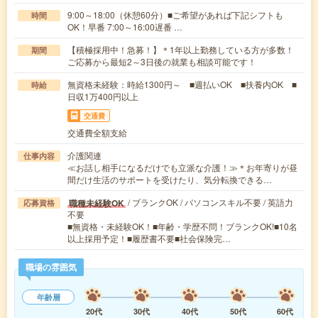
9:00～18:00（休憩60分）■ご希望があれば下記シフトも
時間
OK！早番 7:00～16:00遅番 …
【積極採用中！急募！】＊1年以上勤務している方が多数！
期間
ご応募から最短2～3日後の就業も相談可能です！
無資格未経験：時給1300円～ ■週払いOK ■扶養内OK ■
時給
日収1万400円以上
交通費
交通費全額支給
介護関連
仕事内容
≪お話し相手になるだけでも立派な介護！≫＊お年寄りが昼
間だけ生活のサポートを受けたり、気分転換できる…
/ ブランクOK / パソコンスキル不要 / 英語力
職種未経験OK
応募資格
不要
■無資格・未経験OK！■年齢・学歴不問！ブランクOK!■10名
以上採用予定！■履歴書不要■社会保険完…
職場の雰囲気
年齢層
20代
30代
40代
50代
60代