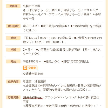
札幌市中央区
勤務地
さっぽろ駅から---分／西１８丁目駅から---分／バスセンター
前駅から---分／ロープウェイ入口駅から---分／西線１４条駅
から---分
週2日～OK！ ■曜日固定の相談OK！ ■ご希望の曜日をご相談
曜日頻度
ください！
【日勤のみ】9:00～18:00（休憩60分）■ご希望があればその
時間
他シフトもOK！（例）8:30～1…
2ヶ月～ ■ご応募から最短3日後に開始可能 8月～、9月ス
期間
タートもOK！
時給1900円～ ■週払いOK ■日収1万5200円以上
時給
交通費
交通費全額支給
看護師・准看護師
仕事内容
≪介護施設で体調管理がメインの看護師≫日常の体調管理が
メインだから、基礎的な看護の知識があればOK！…
/ ブランクOK / パソコンスキル不要 / 英語力
職種未経験OK
応募資格
不要
≪履歴書不要≫・年齢不問（50代・60代の方も活躍中！）・