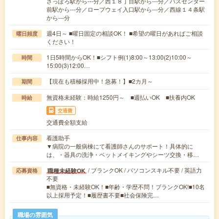
さっぽろ駅から---分／西１８丁目駅から---分／バスセンター
前駅から---分／ロープウェイ入口駅から---分／西線１４条駅
から---分
週4日～ ■曜日固定の相談OK！ ■希望の曜日があればご相談
曜日頻度
ください！
1日5時間からOK！■シフト例(1)8:00～13:00(2)10:00～
時間
15:00(3)12:00…
【現在も積極採用中！急募！】■2カ月～
期間
無資格未経験：時給1250円～ ■週払いOK ■扶養内OK
時給
交通費
交通費全額支給
看護助手
仕事内容
▼病院の一般病棟にて看護師さんのサポート！具体的に
は、・器具の洗浄・ベットメイキングやシーツ交換・移…
/ ブランクOK / パソコンスキル不要 / 英語力
職種未経験OK
応募資格
不要
■無資格・未経験OK！■年齢・学歴不問！ブランクOK!■10名
以上採用予定！■履歴書不要■社会保険完…
職場の雰囲気