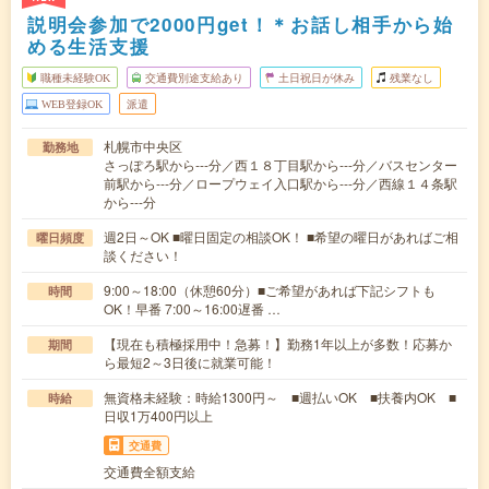
説明会参加で2000円get！＊お話し相手から始
める生活支援
職種未経験OK
交通費別途支給あり
土日祝日が休み
残業なし
WEB登録OK
派遣
札幌市中央区
勤務地
さっぽろ駅から---分／西１８丁目駅から---分／バスセンター
前駅から---分／ロープウェイ入口駅から---分／西線１４条駅
から---分
週2日～OK ■曜日固定の相談OK！ ■希望の曜日があればご相
曜日頻度
談ください！
9:00～18:00（休憩60分）■ご希望があれば下記シフトも
時間
OK！早番 7:00～16:00遅番 …
【現在も積極採用中！急募！】勤務1年以上が多数！応募か
期間
ら最短2～3日後に就業可能！
無資格未経験：時給1300円～ ■週払いOK ■扶養内OK ■
時給
日収1万400円以上
交通費
交通費全額支給