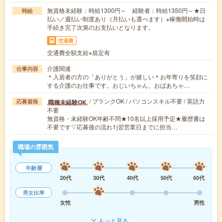
無資格未経験：時給1300円～ 経験者：時給1350円～★日
時給
払い／週払い制度あり（月払いも選べます）※稼働開始時は
手続き完了次第のお支払いとなります。
交通費
交通費全額支給※規定有
介護関連
仕事内容
＊入居者の方の「ありがとう」が嬉しい＊お年寄りを笑顔に
する介護のお仕事です。おじいちゃん、おばあちゃ…
/ ブランクOK / パソコンスキル不要 / 英語力
職種未経験OK
応募資格
不要
無資格・未経験OK年齢不問★10名以上採用予定★履歴書は
不要です▽応募後の流れ1)翌営業日までに担当…
職場の雰囲気
年齢層
20代
30代
40代
50代
60代
男女比率
女性
男性
もっと見る