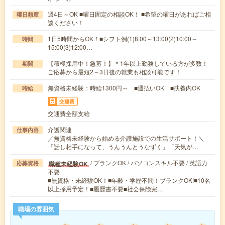
週4日～OK ■曜日固定の相談OK！ ■希望の曜日があればご相
曜日頻度
談ください！
1日5時間からOK！■シフト例(1)8:00～13:00(2)10:00～
時間
15:00(3)12:00…
【積極採用中！急募！】＊1年以上勤務している方が多数！
期間
ご応募から最短2～3日後の就業も相談可能です！
無資格未経験：時給1300円～ ■週払いOK ■扶養内OK
時給
交通費
交通費全額支給
介護関連
仕事内容
／無資格未経験から始める介護施設での生活サポート！＼
「話し相手になって、うんうんとうなずく」「天気が…
/ ブランクOK / パソコンスキル不要 / 英語力
職種未経験OK
応募資格
不要
■無資格・未経験OK！■年齢・学歴不問！ブランクOK!■10名
以上採用予定！■履歴書不要■社会保険完…
職場の雰囲気