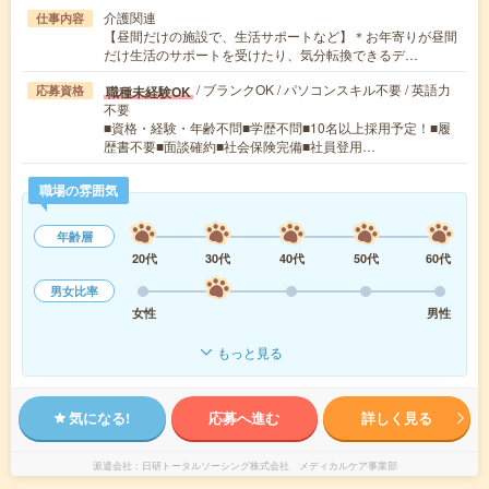
介護関連
仕事内容
【昼間だけの施設で、生活サポートなど】＊お年寄りが昼間
だけ生活のサポートを受けたり、気分転換できるデ…
/ ブランクOK / パソコンスキル不要 / 英語力
職種未経験OK
応募資格
不要
■資格・経験・年齢不問■学歴不問■10名以上採用予定！■履
歴書不要■面談確約■社会保険完備■社員登用…
職場の雰囲気
年齢層
20代
30代
40代
50代
60代
男女比率
女性
男性
もっと見る
気になる!
応募へ進む
詳しく見る
派遣会社
日研トータルソーシング株式会社 メディカルケア事業部