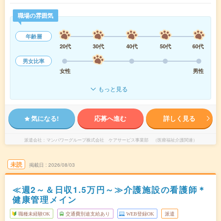
職場の雰囲気
年齢層
20代
30代
40代
50代
60代
男女比率
女性
男性
もっと見る
気になる!
応募へ進む
詳しく見る
派遣会社
マンパワーグループ株式会社 ケアサービス事業部 （医療福祉介護関連）
未読
掲載日
2026/08/03
≪週2～＆日収1.5万円～≫介護施設の看護師＊
健康管理メイン
職種未経験OK
交通費別途支給あり
WEB登録OK
派遣