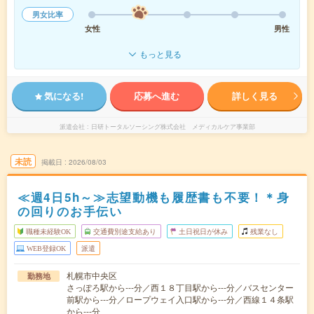
男女比率
女性
男性
もっと見る
気になる!
応募へ進む
詳しく見る
派遣会社
日研トータルソーシング株式会社 メディカルケア事業部
未読
掲載日
2026/08/03
≪週4日5h～≫志望動機も履歴書も不要！＊身
の回りのお手伝い
職種未経験OK
交通費別途支給あり
土日祝日が休み
残業なし
WEB登録OK
派遣
札幌市中央区
勤務地
さっぽろ駅から---分／西１８丁目駅から---分／バスセンター
前駅から---分／ロープウェイ入口駅から---分／西線１４条駅
から---分