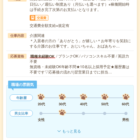
日払い／週払い制度あり（月払いも選べます）※稼働開始時
は手続き完了次第のお支払いとなります。
交通費
交通費全額支給※規定有
介護関連
仕事内容
＊入居者の方の「ありがとう」が嬉しい＊お年寄りを笑顔に
する介護のお仕事です。おじいちゃん、おばあちゃ…
/ ブランクOK / パソコンスキル不要 / 英語力
職種未経験OK
応募資格
不要
無資格・未経験OK年齢不問★10名以上採用予定★履歴書は
不要です▽応募後の流れ1)翌営業日までに担当…
職場の雰囲気
年齢層
20代
30代
40代
50代
60代
男女比率
女性
男性
もっと見る