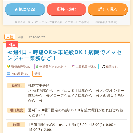
気になる!
応募へ進む
詳しく見る
派遣会社
マンパワーグループ株式会社 ケアサービス事業部 （医療福祉介護関連）
未読
掲載日
2026/08/07
NEW
≪週4日・時短OK≫未経験OK！病院でメッセ
ンジャー業務など！
職種未経験OK
交通費別途支給あり
土日祝日が休み
残業なし
WEB登録OK
派遣
札幌市中央区
勤務地
さっぽろ駅から---分／西１８丁目駅から---分／バスセンター
前駅から---分／ロープウェイ入口駅から---分／西線１４条駅
から---分
週4日～ ■曜日固定の相談OK！ ■希望の曜日があればご相談
曜日頻度
ください！
1日5時間からOK！■シフト例(1)8:00～13:00(2)10:00～
時間
15:00(3)12:00…