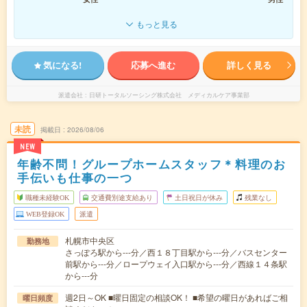
もっと見る
気になる!
応募へ進む
詳しく見る
派遣会社
日研トータルソーシング株式会社 メディカルケア事業部
未読
掲載日
2026/08/06
NEW
年齢不問！グループホームスタッフ＊料理のお
手伝いも仕事の一つ
職種未経験OK
交通費別途支給あり
土日祝日が休み
残業なし
WEB登録OK
派遣
札幌市中央区
勤務地
さっぽろ駅から---分／西１８丁目駅から---分／バスセンター
前駅から---分／ロープウェイ入口駅から---分／西線１４条駅
から---分
週2日～OK ■曜日固定の相談OK！ ■希望の曜日があればご相
曜日頻度