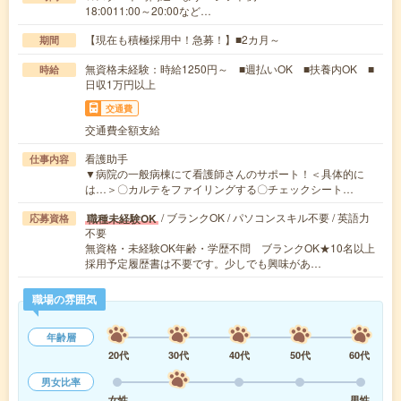
18:0011:00～20:00など…
【現在も積極採用中！急募！】■2カ月～
期間
無資格未経験：時給1250円～ ■週払いOK ■扶養内OK ■
時給
日収1万円以上
交通費
交通費全額支給
看護助手
仕事内容
▼病院の一般病棟にて看護師さんのサポート！＜具体的に
は…＞〇カルテをファイリングする〇チェックシート…
/ ブランクOK / パソコンスキル不要 / 英語力
職種未経験OK
応募資格
不要
無資格・未経験OK年齢・学歴不問 ブランクOK★10名以上
採用予定履歴書は不要です。少しでも興味があ…
職場の雰囲気
年齢層
20代
30代
40代
50代
60代
男女比率
女性
男性