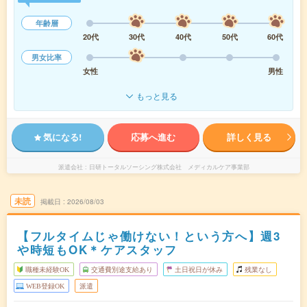
年齢層
20代
30代
40代
50代
60代
男女比率
女性
男性
もっと見る
気になる!
応募へ進む
詳しく見る
派遣会社
日研トータルソーシング株式会社 メディカルケア事業部
未読
掲載日
2026/08/03
【フルタイムじゃ働けない！という方へ】週3
や時短もOK＊ケアスタッフ
職種未経験OK
交通費別途支給あり
土日祝日が休み
残業なし
WEB登録OK
派遣