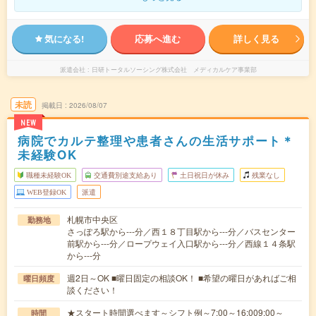
気になる!
応募へ進む
詳しく見る
派遣会社
日研トータルソーシング株式会社 メディカルケア事業部
未読
掲載日
2026/08/07
NEW
病院でカルテ整理や患者さんの生活サポート＊
未経験OK
職種未経験OK
交通費別途支給あり
土日祝日が休み
残業なし
WEB登録OK
派遣
札幌市中央区
勤務地
さっぽろ駅から---分／西１８丁目駅から---分／バスセンター
前駅から---分／ロープウェイ入口駅から---分／西線１４条駅
から---分
週2日～OK ■曜日固定の相談OK！ ■希望の曜日があればご相
曜日頻度
談ください！
★スタート時間選べます～シフト例～7:00～16:009:00～
時間