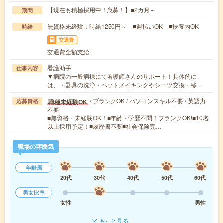
【現在も積極採用中！急募！】■2カ月～
期間
無資格未経験：時給1250円～ ■週払いOK ■扶養内OK
時給
交通費
交通費全額支給
看護助手
仕事内容
▼病院の一般病棟にて看護師さんのサポート！具体的に
は、・器具の洗浄・ベットメイキングやシーツ交換・移…
/ ブランクOK / パソコンスキル不要 / 英語力
職種未経験OK
応募資格
不要
■無資格・未経験OK！■年齢・学歴不問！ブランクOK!■10名
以上採用予定！■履歴書不要■社会保険完…
職場の雰囲気
年齢層
20代
30代
40代
50代
60代
男女比率
女性
男性
もっと見る