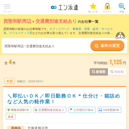
メニュー
気になる!
ログイン
検索
西聖和駅周辺
×
交通費別途支給あり
のお仕事一覧
西聖和駅の派遣のお仕事情報です。
オフィスワーク・事務系
、
営業・販売・サービス
系
、
クリエイティブ系
などのお仕事を取り揃えています。交通費別途支給ありの条件
の他に、
職種未経験OK
、
友だちと一緒の応募OK
、
週4日勤務
などのこだわり条件も取
り揃えています。
条件の変更
西聖和駅周辺 / 交通費別途支給あり
4
1,125
全
件
平均時給:
円
時給順
新着順
未読
掲載日
2026/08/01
＼即払いＯＫ／即日勤務ＯＫ＊仕分け・箱詰め
など人気の軽作業！
職種未経験OK
交通費別途支給あり
土日祝日が休み
WEB登録OK
派遣
北海道旭川市
勤務地