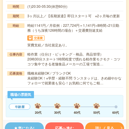
(1)20:30-05:30(休憩60分)
時間
3ヶ月以上／【長期派遣】即日スタート可 ※2ヶ月毎の更新
期間
時給1141円／月収例：227,724円＝1,141円×8時間×21日勤
時給
務（うち深夜126時間の場合）＋交通費別途支給
交通費
実費支給／当社規定あり。
軽作業（仕分け・ピッキング・検品、商品管理）
仕事内容
20時30分スタート1時間程度で慣れる軽作業モクモク・コツ
コツ集中できる老舗食品メーカーの工場で製造…
職種未経験OK / ブランクOK
応募資格
未経験OK！※学歴・経験不問 ランスタッドは、きめ細やかな
フォローで就業後も安心！お気軽に何でもご相…
職場の雰囲気
年齢層
20代
30代
40代
50代
60代
気になる!
応募へ進む
詳しく見る