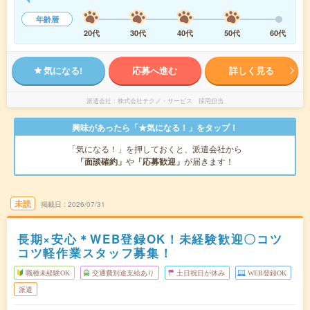
年齢層
20代
30代
40代
50代
60代
気になる!
応募へ進む
詳しく見る
派遣会社
株式会社テクノ・サービス 採用担当
興味があったら「★気になる！」をタップ！
「気になる！」を押しておくと、派遣会社から
「面談確約」
や
「応募歓迎」
が届きます！
未読
掲載日
2026/07/31
長期×安心＊WEB登録OK！未経験歓迎〇コツ
コツ軽作業スタッフ募集！
職種未経験OK
交通費別途支給あり
土日祝日が休み
WEB登録OK
派遣