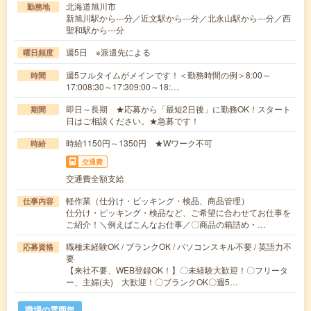
北海道旭川市
勤務地
新旭川駅から---分／近文駅から---分／北永山駅から---分／西
聖和駅から---分
週5日 ※派遣先による
曜日頻度
週5フルタイムがメインです！＜勤務時間の例＞8:00～
時間
17:008:30～17:309:00～18:…
即日～長期 ★応募から「最短2日後」に勤務OK！スタート
期間
日はご相談ください。★急募です！
時給1150円～1350円 ★Wワーク不可
時給
交通費
交通費全額支給
軽作業（仕分け・ピッキング・検品、商品管理）
仕事内容
仕分け・ピッキング・検品など、ご希望に合わせてお仕事を
ご紹介！＼例えばこんなお仕事／〇商品の箱詰め・…
職種未経験OK / ブランクOK / パソコンスキル不要 / 英語力不
応募資格
要
【来社不要、WEB登録OK！】〇未経験大歓迎！〇フリータ
ー、主婦(夫) 大歓迎！〇ブランクOK〇週5…
職場の雰囲気