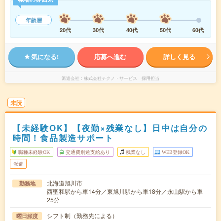
年齢層
20代
30代
40代
50代
60代
気になる!
応募へ進む
詳しく見る
派遣会社
株式会社テクノ・サービス 採用担当
未読
【未経験OK】【夜勤×残業なし】日中は自分の
時間！食品製造サポート
職種未経験OK
交通費別途支給あり
残業なし
WEB登録OK
派遣
北海道旭川市
勤務地
西聖和駅から車14分／東旭川駅から車18分／永山駅から車
25分
シフト制（勤務先による）
曜日頻度