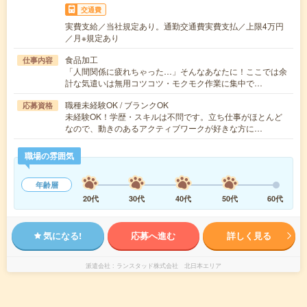
交通費
実費支給／当社規定あり。通勤交通費実費支払／上限4万円
／月※規定あり
食品加工
仕事内容
「人間関係に疲れちゃった…」そんなあなたに！ここでは余
計な気遣いは無用コツコツ・モクモク作業に集中で…
職種未経験OK / ブランクOK
応募資格
未経験OK！学歴・スキルは不問です。立ち仕事がほとんど
なので、動きのあるアクティブワークが好きな方に…
職場の雰囲気
年齢層
20代
30代
40代
50代
60代
気になる!
応募へ進む
詳しく見る
派遣会社
ランスタッド株式会社 北日本エリア