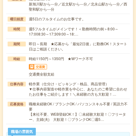
新旭川駅から---分／近文駅から---分／北永山駅から---分／西
聖和駅から---分
週5日のフルタイムのお仕事です。
曜日頻度
週5フルタイムがメインです！＜勤務時間の例＞8:00～
時間
17:008:30～17:309:00～18:…
即日～長期 ★応募から「最短2日後」に勤務OK！スタート
期間
日はご相談ください。
時給1150円～1350円 ★Wワーク不可
時給
交通費
交通費全額支給
軽作業（仕分け・ピッキング・検品、商品管理）
仕事内容
▼仕事内容製造や軽作業を中心に、あなたのご希望に合わせ
たお仕事をご紹介します！＼未経験の方も大歓迎！…
職種未経験OK / ブランクOK / パソコンスキル不要 / 英語力不
応募資格
要
【来社不要、WEB登録OK！】〇未経験大歓迎！〇フリータ
ー、主婦(夫) 大歓迎！〇ブランクOK〇週5…
職場の雰囲気