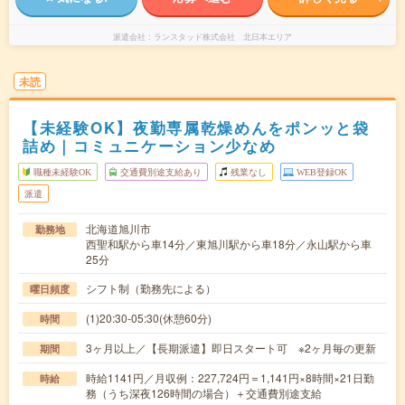
派遣会社
ランスタッド株式会社 北日本エリア
未読
【未経験OK】夜勤専属乾燥めんをポンッと袋
詰め｜コミュニケーション少なめ
職種未経験OK
交通費別途支給あり
残業なし
WEB登録OK
派遣
北海道旭川市
勤務地
西聖和駅から車14分／東旭川駅から車18分／永山駅から車
25分
シフト制（勤務先による）
曜日頻度
(1)20:30-05:30(休憩60分)
時間
3ヶ月以上／【長期派遣】即日スタート可 ※2ヶ月毎の更新
期間
時給1141円／月収例：227,724円＝1,141円×8時間×21日勤
時給
務（うち深夜126時間の場合）＋交通費別途支給