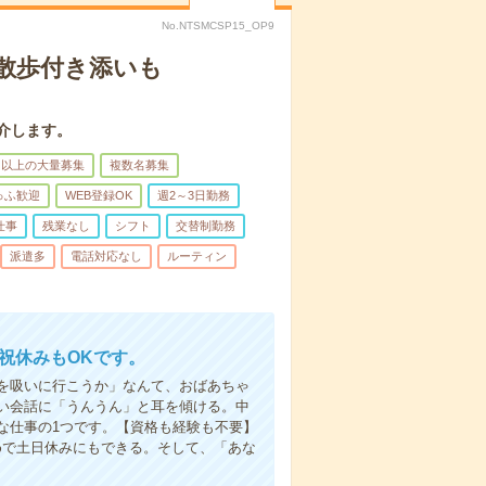
No.NTSMCSP15_OP9
散歩付き添いも
介します。
名以上の大量募集
複数名募集
ゅふ歓迎
WEB登録OK
週2～3日勤務
仕事
残業なし
シフト
交替制勤務
派遣多
電話対応なし
ルーティン
日祝休みもOKです。
を吸いに行こうか」なんて、おばあちゃ
い会話に「うんうん」と耳を傾ける。中
な仕事の1つです。【資格も経験も不要】
めで土日休みにもできる。そして、「あな