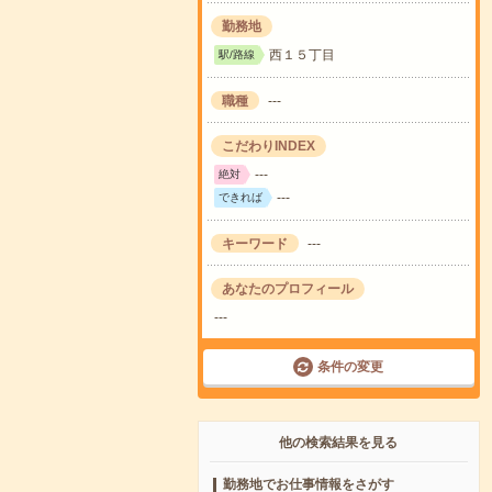
勤務地
西１５丁目
駅/路線
職種
---
こだわりINDEX
---
絶対
---
できれば
キーワード
---
あなたのプロフィール
---
条件の変更
他の検索結果を見る
勤務地でお仕事情報をさがす