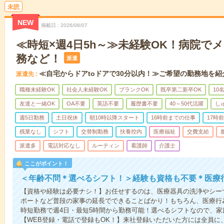
未読
NEW
掲載日
2026/08/07
≪時短×週4日5h～≫未経験OK！病院で
務など！
派遣
≪自宅からドアtoドアで30分以内！≫ご希望の勤務地を紹
派遣先
職種未経験OK
社会人未経験OK
ブランクOK
既卒第二新卒OK
10
友達と一緒OK
OA不要
英語不要
履歴書不要
40～50代活躍
し
週5日勤務
土日祝休
朝10時以降スタート
16時前までの仕事
17時
残業なし
シフト
交替制勤務
扶養控内
医療福祉
交費支給
派遣多
電話対応なし
ルーティン
看護師
介護士
ここがポイント！
＜年齢不問＊選べるシフト！＞経験も資格も不要＊医療
【資格や経験は必要ナシ！】お任せするのは、医療器具の洗浄やシー
ポートなど普段の家事の延長でできることばかり！もちろん、医療行
時短勤務で週4日・最短5時間から勤務可能！選べるシフトなので、
【WEB登録・電話で登録もOK！】来社登録いただいた方には全員に、