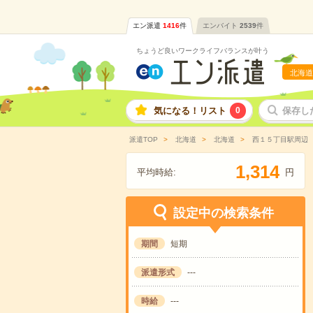
エン派遣
1416
件
エンバイト
2539
件
ちょうど良いワークライフバランスが叶う
北海道
気になる！リスト
0
保存し
派遣TOP
北海道
北海道
西１５丁目駅周辺
,
1
3
1
4
平均時給:
円
設定中の検索条件
期間
短期
派遣形式
---
時給
---