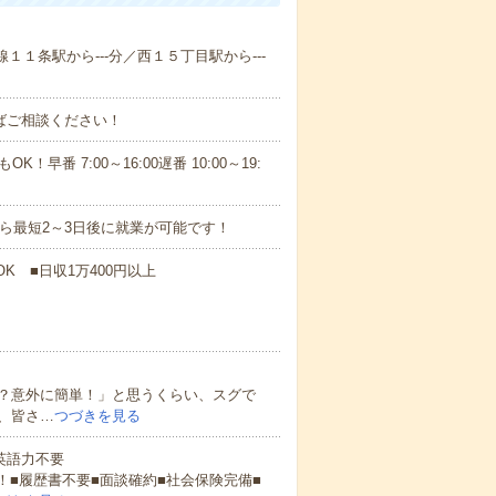
線１１条駅から---分／西１５丁目駅から---
ればご相談ください！
！早番 7:00～16:00遅番 10:00～19:
から最短2～3日後に就業が可能です！
K ■日収1万400円以上
？意外に簡単！」と思うくらい、スグで
、皆さ…
つづきを見る
 英語力不要
！■履歴書不要■面談確約■社会保険完備■