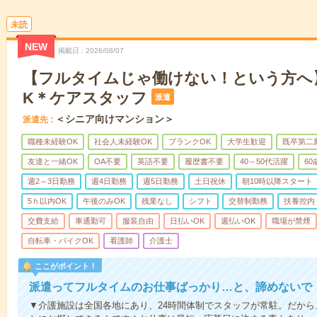
未読
NEW
掲載日
2026/08/07
【フルタイムじゃ働けない！という方へ
K＊ケアスタッフ
派遣
＜シニア向けマンション＞
派遣先
職種未経験OK
社会人未経験OK
ブランクOK
大学生歓迎
既卒第二
友達と一緒OK
OA不要
英語不要
履歴書不要
40～50代活躍
6
週2～3日勤務
週4日勤務
週5日勤務
土日祝休
朝10時以降スタート
5ｈ以内OK
午後のみOK
残業なし
シフト
交替制勤務
扶養控内
交費支給
車通勤可
服装自由
日払いOK
週払いOK
職場が禁煙
自転車・バイクOK
看護師
介護士
ここがポイント！
派遣ってフルタイムのお仕事ばっかり…と、諦めないで
▼介護施設は全国各地にあり、24時間体制でスタッフが常駐。だか