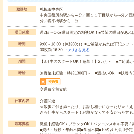
勤務地
札幌市中央区
中央区役所前駅から---分／西１１丁目駅から---分／西
分／幌平橋駅から---分
曜日頻度
週2日～OK■曜日固定の相談OK！■希望の曜日があ
時間
9:00～18:00（休憩60分）■ご希望があれば下記シフトもOK
00夜勤 16:30…
つづきを見る
期間
【8月中のスタートOK！急募！】2カ月～ ■ご応募
時給
無資格未経験：時給1300円～ ■週払いOK ■扶養内O
交通費
交通費全額支給
仕事内容
介護関連
≪散歩に付き添ったり、お話し相手になったり≫「え
きる仕事からスタート！経験がなくて不安だった方も
応募資格
職種未経験OK / ブランクOK / パソコンスキル不要 /
■資格・経験・年齢不問■学歴不問■10名以上採用予定