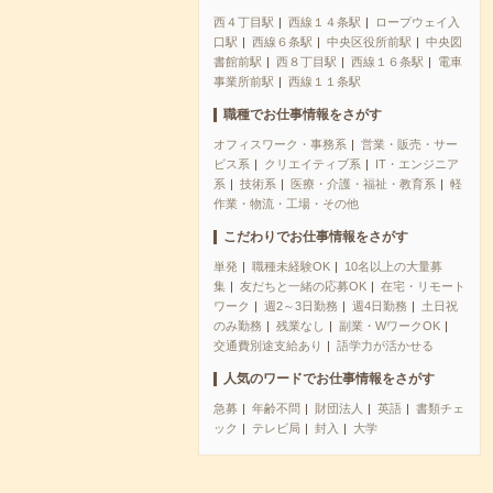
西４丁目駅
西線１４条駅
ロープウェイ入
口駅
西線６条駅
中央区役所前駅
中央図
書館前駅
西８丁目駅
西線１６条駅
電車
事業所前駅
西線１１条駅
職種でお仕事情報をさがす
オフィスワーク・事務系
営業・販売・サー
ビス系
クリエイティブ系
IT・エンジニア
系
技術系
医療・介護・福祉・教育系
軽
作業・物流・工場・その他
こだわりでお仕事情報をさがす
単発
職種未経験OK
10名以上の大量募
集
友だちと一緒の応募OK
在宅・リモート
ワーク
週2～3日勤務
週4日勤務
土日祝
のみ勤務
残業なし
副業・WワークOK
交通費別途支給あり
語学力が活かせる
人気のワードでお仕事情報をさがす
急募
年齢不問
財団法人
英語
書類チェ
ック
テレビ局
封入
大学