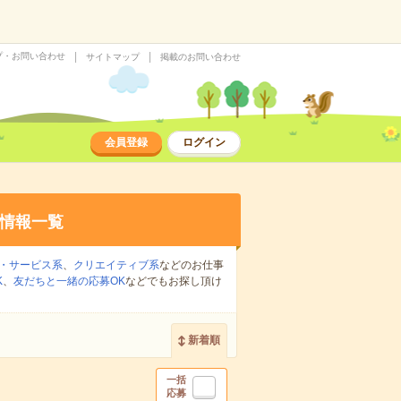
プ・お問い合わせ
サイトマップ
掲載のお問い合わせ
会員登録
ログイン
情報一覧
・サービス系
、
クリエイティブ系
などのお仕事
K
、
友だちと一緒の応募OK
などでもお探し頂け
新着順
一括
応募