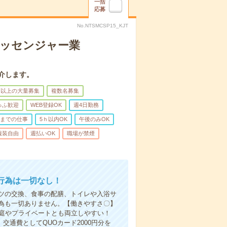
一括
応募
No.NTSMCSP15_KJT
メッセンジャー業
介します。
名以上の大量募集
複数名募集
ゅふ歓迎
WEB登録OK
週4日勤務
前までの仕事
5ｈ以内OK
午後のみOK
服装自由
週払いOK
職場が禁煙
行為は一切なし！
ツの交換、食事の配膳、トイレや入浴サ
為も一切ありません。【働きやすさ〇】
家庭やプライベートとも両立しやすい！
交通費としてQUOカード2000円分を