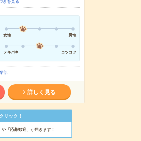
づきを見る
女性
男性
テキパキ
コツコツ
業部
詳しく見る
クリック！
」
や
「応募歓迎」
が届きます！