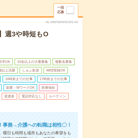
一括
応募
No.MNPWH856386-08
】週3や時短もO
新卒OK
10名以上の大量募集
複数名募集
0歳以上活躍
しゅふ歓迎
WEB登録OK
16時前までの仕事
17時前までの仕事
副業・WワークOK
医療福祉
派遣多
電話対応なし
ルーティン
！事務→介護への転職は相性〇！
ら、曜日も時間も場所もあなたの希望をも