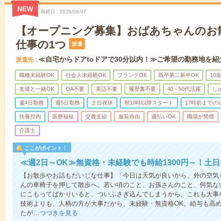
NEW
掲載日
2026/08/07
【オープニング募集】おばあちゃんのお
仕事の1つ
派遣
≪自宅からドアtoドアで30分以内！≫ご希望の勤務地を紹
派遣先
職種未経験OK
社会人未経験OK
ブランクOK
既卒第二新卒OK
10
友達と一緒OK
OA不要
英語不要
履歴書不要
40～50代活躍
し
週4日勤務
週5日勤務
土日祝休
朝10時以降スタート
17時前までの
扶養控内
医療福祉
交費支給
服装自由
週払いOK
職場が禁煙
介護士
ここがポイント！
≪週2日～OK≫無資格・未経験でも時給1300円～！土
【お散歩やお話もだいじな仕事】「今日は天気が良いから、外の空気
んの車椅子を押して散歩へ。若い頃のこと、お孫さんのこと、何気な
にこもってばかりいると、ついふさぎ込んでしまうから。これも大事
技術よりも、人柄の方が大事だから、未経験・無資格OK。給与も高
たが…
つづきを見る