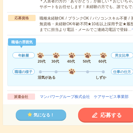
＊入居者の方の「ありがとう」が嬉しい＊おじいちゃ
サポートをお任せします！未経験の方でも、誰でもで
応募資格
職種未経験OK / ブランクOK / パソコンスキル不要 /
無資格・未経験OK年齢不問★10名以上採用予定★履
までに担当より電話・メールでご連絡2)電話で登録…
職場の雰囲気
年齢層
男女比率
20代
30代
40代
50代
60代
職場の様子
仕事の仕方
活気がある
しずか
マンパワーグループ株式会社 ケアサービス事業部 
派遣会社
応募する
気になる！