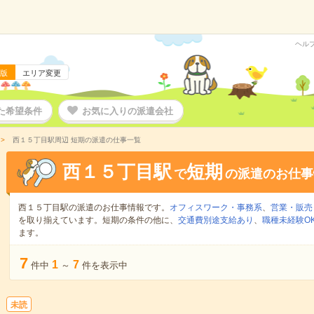
ヘル
版
エリア変更
た希望条件
お気に入りの派遣会社
西１５丁目駅周辺 短期の派遣の仕事一覧
西１５丁目駅
短期
で
の派遣のお仕事
西１５丁目駅の派遣のお仕事情報です。
オフィスワーク・事務系
、
営業・販売
を取り揃えています。短期の条件の他に、
交通費別途支給あり
、
職種未経験O
ます。
7
1
7
件中
～
件を表示中
未読