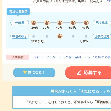
社員登用あり（紹介予定派遣）■昇給・賞与あり …
つ
職場の雰囲気
年齢層
男女比率
20代
30代
40代
50代
60代
職場の様子
仕事の仕方
活気がある
しずか
日研トータルソーシング株式会社 メディカルケア事
派遣会社
応募する
気になる！
興味があったら「★気になる！」を
「気になる！」を押しておくと、派遣会社から
「面談確約