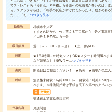
とにお探しできるんです！お仕事は最短、応募日に決まる事もあり、
てストレスもありません。▼事務から介護への転職者が多いのは、誰
ら。スタッフからは、「相手の反応がすぐにわかったり、動きのある
た。」「お…
つづきを見る
勤務地
札幌市中央区
すすきの駅から---分／西２８丁目駅から---分／電車事
／山鼻１９条駅から---分
曜日頻度
週3日～5日OK（月～金） ★土日休みOK
時間
★1日4時間～の時短シフトOK★スタート時間選べます！7:00～1
など残業なし！※Wワー…
つづきを見る
期間
開始日はご相談ください！ ★急募 ★職場が気に入
時給
無資格未経験：時給1300円～ 経験者：時給1350
べます）※稼働開始時は手続き完了次第のお支払いと
交通費
交通費全額支給※規定有
仕事内容
介護関連