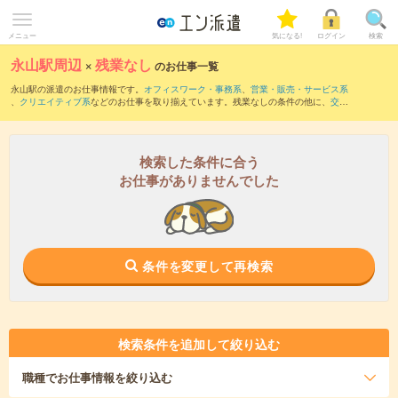
メニュー
気になる!
ログイン
検索
永山駅周辺
×
残業なし
のお仕事一覧
永山駅の派遣のお仕事情報です。
オフィスワーク・事務系
、
営業・販売・サービス系
、
クリエイティブ系
などのお仕事を取り揃えています。残業なしの条件の他に、
交通
費別途支給あり
、
職種未経験OK
、
友だちと一緒の応募OK
などのこだわり条件も取り
揃えています。
検索した条件に合う
お仕事がありませんでした
条件を変更して再検索
検索条件を追加して絞り込む
職種
でお仕事情報を絞り込む