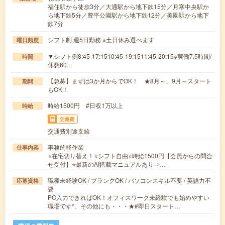
福住駅から徒歩3分／大通駅から地下鉄15分／月寒中央駅か
ら地下鉄5分／豊平公園駅から地下鉄12分／美園駅から地下
鉄7分
シフト制 週5日勤務 ※土日休み選べます
曜日頻度
▼シフト例8:45-17:1510:45-19:1511:45-20:15※実働7.5時間/
時間
休憩60…
【急募】まずは3か月からでOK！ ★8月～、9月～スタート
期間
もOK！
時給1500円 #日収1万以上
時給
交通費
交通費別途支給
事務的軽作業
仕事内容
⭐在宅切り替え！⭐シフト自由⭐時給1500円【会員からの問合
せ受付】⭐最新のAI搭載マニュアルあり⇒…
職種未経験OK / ブランクOK / パソコンスキル不要 / 英語力不
応募資格
要
PC入力できればOK！オフィスワーク未経験でも始めやすい
職場です*。その他にも・・・★#即日スタート…