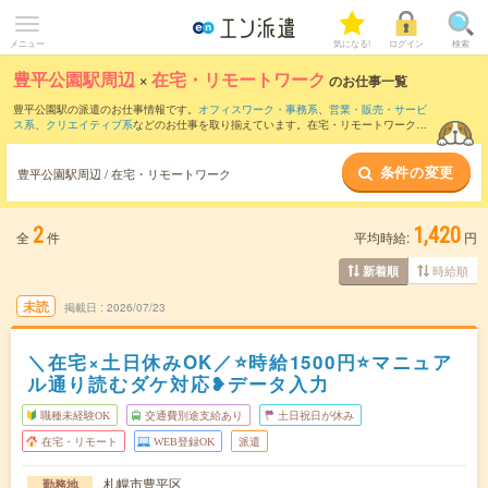
メニュー
気になる!
ログイン
検索
豊平公園駅周辺
×
在宅・リモートワーク
のお仕事一覧
豊平公園駅の派遣のお仕事情報です。
オフィスワーク・事務系
、
営業・販売・サービ
ス系
、
クリエイティブ系
などのお仕事を取り揃えています。在宅・リモートワークの
条件の他に、
交通費別途支給あり
、
職種未経験OK
、
友だちと一緒の応募OK
などのこ
だわり条件も取り揃えています。
条件の変更
豊平公園駅周辺 / 在宅・リモートワーク
2
1,420
全
件
平均時給:
円
時給順
新着順
未読
掲載日
2026/07/23
＼在宅×土日休みOK／⭐時給1500円⭐マニュア
ル通り読むダケ対応❥データ入力
職種未経験OK
交通費別途支給あり
土日祝日が休み
在宅・リモート
WEB登録OK
派遣
札幌市豊平区
勤務地