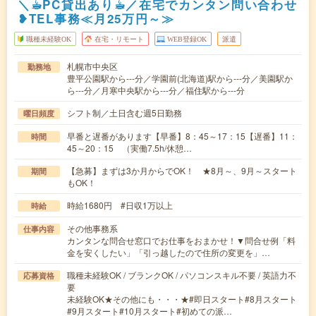
＼☕︎PC貸出あり☕︎／在宅でカンタン問い合わせ
❥TEL事務≪月25万円～≫
職種未経験OK
在宅・リモート
WEB登録OK
派遣
札幌市中央区
勤務地
豊平公園駅から---分／学園前(北海道)駅から---分／美園駅か
ら---分／月寒中央駅から---分／福住駅から---分
シフト制／土日含む週5日勤務
曜日頻度
早番と遅番があります【早番】8：45～17：15【遅番】11：
時間
45～20：15 （実働7.5h/休憩…
【急募】まずは3か月からでOK！ ★8月～、9月～スタート
期間
もOK！
時給1680円 #日収1万以上
時給
その他事務系
仕事内容
カンタンな問合せ窓口でお仕事をおまかせ！▼問合せ例「料
金を安くしたい」「引っ越したので住所の変更を」…
職種未経験OK / ブランクOK / パソコンスキル不要 / 英語力不
応募資格
要
未経験OK★その他にも・・・★#即日スタート#8月スタート
#9月スタート#10月スタート#初めての派…