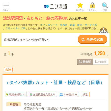
メニュー
気になる!
ログイン
検索
遠浅駅周辺
×
友だちと一緒の応募OK
のお仕事一覧
遠浅駅の派遣のお仕事情報です。
オフィスワーク・事務系
、
営業・販売・サービス系
、
クリエイティブ系
などのお仕事を取り揃えています。友だちと一緒の応募OKの条件
の他に、
交通費別途支給あり
、
職種未経験OK
、
週4日勤務
などのこだわり条件も取り
揃えています。
条件の変更
遠浅駅周辺 / 友だちと一緒の応募OK
1
1,250
全
件
平均時給:
円
時給順
新着順
未読
<タイパ抜群>カット・計量・検品など（日勤）
職種未経験OK
交通費別途支給あり
WEB登録OK
派遣
その他北海道
勤務地
植苗駅から---分／遠浅駅から---分／早来駅から---分