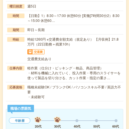
週5日
曜日頻度
【日勤】1）8:30～17:00 休憩60分 [実働]7時間30分2）8:30
時間
～15:00 休憩60…
即日～長期
期間
時給1260円 ※交通費全額支給（規定あり） 【月収例】21.8
時給
万円（22日勤務＋残業10h）
交通費
交通費支給あり
軽作業（仕分け・ピッキング・検品、商品管理）
仕事内容
・材料を機械に入れていく、投入作業・専用のスライサーを
使って製品を切り分ける、カット作業・指定の重さ…
職種未経験OK / ブランクOK / パソコンスキル不要 / 英語力不
応募資格
要
・未経験可
職場の雰囲気
年齢層
20代
30代
40代
50代
60代