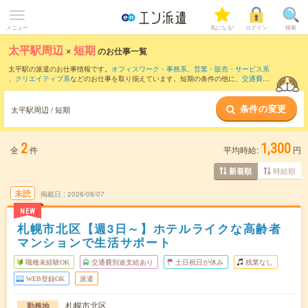
メニュー
気になる!
ログイン
検索
太平駅周辺
×
短期
のお仕事一覧
太平駅の派遣のお仕事情報です。
オフィスワーク・事務系
、
営業・販売・サービス系
、
クリエイティブ系
などのお仕事を取り揃えています。短期の条件の他に、
交通費別
途支給あり
、
職種未経験OK
、
友だちと一緒の応募OK
などでもお探し頂けます。
条件の変更
太平駅周辺 / 短期
2
1,300
全
件
平均時給:
円
時給順
新着順
未読
掲載日
2026/08/07
NEW
札幌市北区【週3日～】ホテルライクな高齢者
マンションで生活サポート
職種未経験OK
交通費別途支給あり
土日祝日が休み
残業なし
WEB登録OK
派遣
札幌市北区
勤務地