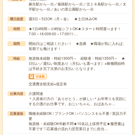
麻生駅から---分／篠路駅から---分／北１８条駅から---分／太
平駅から---分／あいの里公園駅から---分
週3日～5日OK（月～金） ★土日休みOK
曜日頻度
★1日4時間～の時短シフトOK★スタート時間選べます！
時間
7:00～16:009:00～17:0011:…
開始日はご相談ください！ ★急募 ★職場が気に入れば、
期間
長期でも働けます！
無資格未経験：時給1300円～ 経験者：時給1350円～ ★
時給
日払い／週払い制度あり（月払いも選べます）※稼働開始時
は手続き完了次第のお支払いとなります。
交通費
交通費全額支給※規定有
介護関連
仕事内容
＊入居者の方の「ありがとう」が嬉しい＊お年寄りを笑顔に
する介護のお仕事です。おじいちゃん、おばあちゃ…
職種未経験OK / ブランクOK / パソコンスキル不要 / 英語力不
応募資格
要
無資格・未経験OK年齢不問★10名以上採用予定★履歴書は
不要です▽応募後の流れ1)翌営業日までに担当…