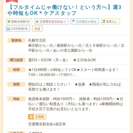
【フルタイムじゃ働けない！という方へ】週3
や時短もOK＊ケアスタッフ
職種未経験OK
交通費別途支給あり
土日祝日が休み
残業なし
WEB登録OK
派遣
札幌市北区
勤務地
麻生駅から---分／篠路駅から---分／北１８条駅から---分／太
平駅から---分／あいの里公園駅から---分
週3日～5日OK（月～金） ★土日休みOK
曜日頻度
★1日4時間～の時短シフトOK★スタート時間選べます！
時間
7:00～16:009:00～17:0011:…
開始日はご相談ください！ ★急募 ★職場が気に入れば、
期間
長期でも働けます！
無資格未経験：時給1300円～ 経験者：時給1350円～★日
時給
払い／週払い制度あり（月払いも選べます）※稼働開始時は
手続き完了次第のお支払いとなります。
交通費
交通費全額支給※規定有