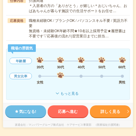
介護関連
仕事内容
＊入居者の方の「ありがとう」が嬉しい＊おじいちゃん、お
ばあちゃんが暮らす施設での生活サポートをお任せ…
職種未経験OK / ブランクOK / パソコンスキル不要 / 英語力不
応募資格
要
無資格・未経験OK年齢不問★10名以上採用予定★履歴書は
不要です▽応募後の流れ1)翌営業日までに担当…
職場の雰囲気
年齢層
20代
30代
40代
50代
60代
男女比率
女性
男性
もっと見る
気になる!
応募へ進む
詳しく見る
派遣会社
マンパワーグループ株式会社 ケアサービス事業部 （医療福祉介護関連）