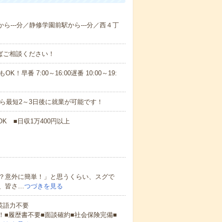
から---分／静修学園前駅から---分／西４丁
ればご相談ください！
！早番 7:00～16:00遅番 10:00～19:
から最短2～3日後に就業が可能です！
K ■日収1万400円以上
？意外に簡単！」と思うくらい、スグで
、皆さ…
つづきを見る
 英語力不要
！■履歴書不要■面談確約■社会保険完備■