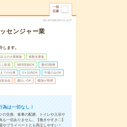
一括
応募
No.NTSMCSP13_KJT
メッセンジャー業
介します。
名以上の大量募集
複数名募集
ゅふ歓迎
WEB登録OK
週4日勤務
前までの仕事
5ｈ以内OK
午後のみOK
服装自由
週払いOK
職場が禁煙
行為は一切なし！
ツの交換、食事の配膳、トイレや入浴サ
為も一切ありません。【働きやすさ〇】
家庭やプライベートとも両立しやすい！