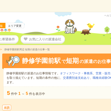
ヘル
版
エリア変更
た希望条件
お気に入りの派遣会社
静修学園前駅周辺 短期の派遣の仕事一覧
静修学園前駅
短期
で
の派遣のお仕事
静修学園前駅の派遣のお仕事情報です。
オフィスワーク・事務系
、
営業・販売
を取り揃えています。短期の条件の他に、
交通費別途支給あり
、
職種未経験O
ます。
5
1
5
件中
～
件を表示中
未読