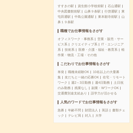
すすきの駅
資生館小学校前駅
石山通駅
中央図書館前駅
山鼻９条駅
行啓通駅
東
屯田通駅
中島公園通駅
東本願寺前駅
山
鼻１９条駅
職種でお仕事情報をさがす
オフィスワーク・事務系
営業・販売・サー
ビス系
クリエイティブ系
IT・エンジニア
系
技術系
医療・介護・福祉・教育系
軽
作業・物流・工場・その他
こだわりでお仕事情報をさがす
単発
職種未経験OK
10名以上の大量募
集
友だちと一緒の応募OK
在宅・リモート
ワーク
週2～3日勤務
週4日勤務
土日祝
のみ勤務
残業なし
副業・WワークOK
交通費別途支給あり
語学力が活かせる
人気のワードでお仕事情報をさがす
急募
年齢不問
財団法人
英語
書類チェ
ック
テレビ局
封入
大学