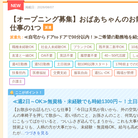
NEW
掲載日
2026/08/07
【オープニング募集】おばあちゃんのお
仕事の1つ
派遣
≪自宅からドアtoドアで30分以内！≫ご希望の勤務地を紹
派遣先
職種未経験OK
社会人未経験OK
ブランクOK
既卒第二新卒OK
10
友達と一緒OK
OA不要
英語不要
履歴書不要
40～50代活躍
し
週4日勤務
週5日勤務
土日祝休
朝10時以降スタート
17時前までの
扶養控内
医療福祉
交費支給
服装自由
週払いOK
職場が禁煙
介護士
ここがポイント！
≪週2日～OK≫無資格・未経験でも時給1300円～！土
【お散歩やお話もだいじな仕事】「今日は天気が良いから、外の空気
んの車椅子を押して散歩へ。若い頃のこと、お孫さんのこと、何気な
にこもってばかりいると、ついふさぎ込んでしまうから。これも大事
技術よりも、人柄の方が大事だから、未経験・無資格OK。給与も高
たが…
つづきを見る