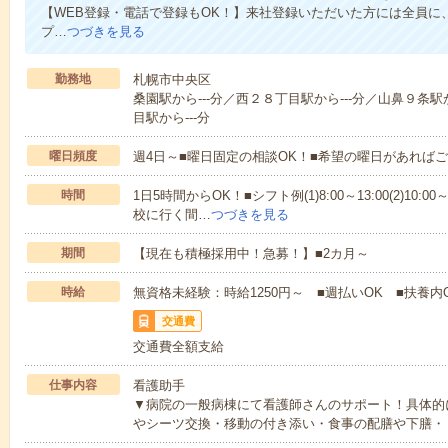
【WEB登録・電話で登録もOK！】来社登録いただいた方には全員に、
プ…
つづきを見る
勤務地
札幌市中央区
桑園駅から---分／西２８丁目駅から---分／山鼻９条駅
目駅から---分
曜日頻度
週4日～■曜日固定の相談OK！■希望の曜日があれば
時間
1日5時間からOK！■シフト例(1)8:00～13:00(2)10:00～
校に行く間…
つづきを見る
期間
【現在も積極採用中！急募！】■2カ月～
時給
無資格未経験：時給1250円～ ■週払いOK ■扶養内
交通費
交通費全額支給
仕事内容
看護助手
▼病院の一般病棟にて看護師さんのサポート！具体的
やシーツ交換・移動の付き添い・食事の配膳や下膳・