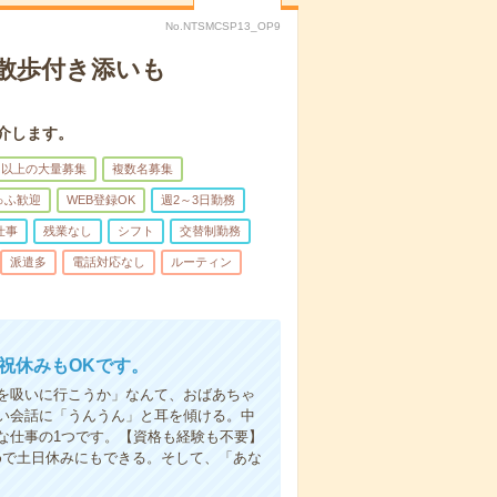
No.NTSMCSP13_OP9
散歩付き添いも
介します。
名以上の大量募集
複数名募集
ゅふ歓迎
WEB登録OK
週2～3日勤務
仕事
残業なし
シフト
交替制勤務
派遣多
電話対応なし
ルーティン
日祝休みもOKです。
を吸いに行こうか」なんて、おばあちゃ
い会話に「うんうん」と耳を傾ける。中
な仕事の1つです。【資格も経験も不要】
めで土日休みにもできる。そして、「あな