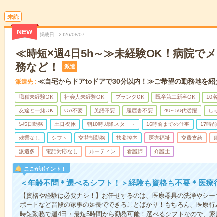
未読
NEW
掲載日
2026/08/07
≪時短×週4日5h～≫未経験OK！病院で
務など！
派遣
≪自宅からドアtoドアで30分以内！≫ご希望の勤務地を紹
派遣先
職種未経験OK
社会人未経験OK
ブランクOK
既卒第二新卒OK
10
友達と一緒OK
OA不要
英語不要
履歴書不要
40～50代活躍
し
週5日勤務
土日祝休
朝10時以降スタート
16時前までの仕事
17時
残業なし
シフト
交替制勤務
扶養控内
医療福祉
交費支給
派遣多
電話対応なし
ルーティン
看護師
介護士
ここがポイント！
＜年齢不問＊選べるシフト！＞経験も資格も不要＊医療
【資格や経験は必要ナシ！】お任せするのは、医療器具の洗浄やシー
ポートなど普段の家事の延長でできることばかり！もちろん、医療行
時短勤務で週4日・最短5時間から勤務可能！選べるシフトなので、