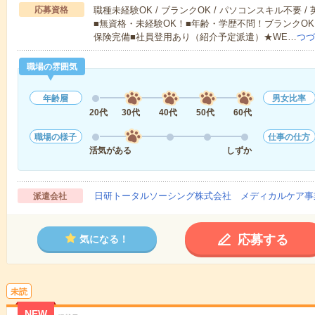
応募資格
職種未経験OK / ブランクOK / パソコンスキル不要 /
■無資格・未経験OK！■年齢・学歴不問！ブランクOK
保険完備■社員登用あり（紹介予定派遣）★WE…
つづ
職場の雰囲気
年齢層
男女比率
20代
30代
40代
50代
60代
職場の様子
仕事の仕方
活気がある
しずか
日研トータルソーシング株式会社 メディカルケア事
派遣会社
応募する
気になる！
未読
NEW