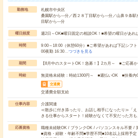
勤務地
札幌市中央区
桑園駅から---分／西２８丁目駅から---分／山鼻９条駅
目駅から---分
曜日頻度
週2日～OK■曜日固定の相談OK！■希望の曜日があ
時間
9:00～18:00（休憩60分）■ご希望があれば下記シフトもOK
00夜勤 16:30…
つづきを見る
期間
【8月中のスタートOK！急募！】2カ月～ ■ご応募
時給
無資格未経験：時給1300円～ ■週払いOK ■扶養内O
交通費
交通費全額支給
仕事内容
介護関連
≪散歩に付き添ったり、お話し相手になったり≫「え
きる仕事からスタート！経験がなくて不安だった方も
応募資格
職種未経験OK / ブランクOK / パソコンスキル不要 /
■資格・経験・年齢不問■学歴不問■10名以上採用予定