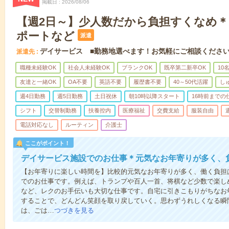
掲載日
2026/08/06
【週2日～】少人数だから負担すくなめ
ポートなど
派遣
デイサービス ■勤務地選べます！お気軽にご相談くださ
派遣先
職種未経験OK
社会人未経験OK
ブランクOK
既卒第二新卒OK
10
友達と一緒OK
OA不要
英語不要
履歴書不要
40～50代活躍
し
週4日勤務
週5日勤務
土日祝休
朝10時以降スタート
16時前までの
シフト
交替制勤務
扶養控内
医療福祉
交費支給
服装自由
電話対応なし
ルーティン
介護士
ここがポイント！
デイサービス施設でのお仕事＊元気なお年寄りが多く、
【お年寄りに楽しい時間を】比較的元気なお年寄りが多く、働く負担
でのお仕事です。例えば、トランプや百人一首、将棋など少数で楽し
など、レクのお手伝いも大切な仕事です。自宅に引きこもりがちなお
することで、どんどん笑顔を取り戻していく。思わずうれしくなる瞬
は、ごは…
つづきを見る