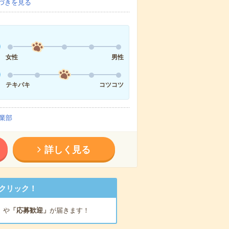
づきを見る
女性
男性
テキパキ
コツコツ
業部
詳しく見る
クリック！
」
や
「応募歓迎」
が届きます！