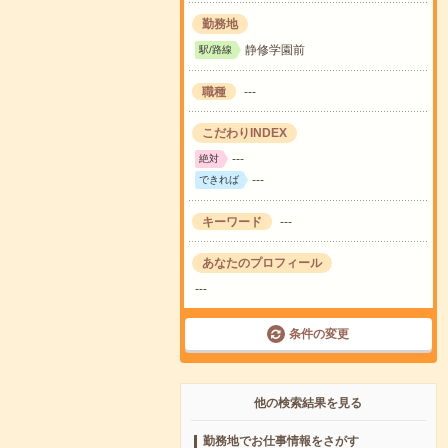
勤務地
静修学園前
駅/路線
職種
---
こだわりINDEX
---
絶対
---
できれば
キーワード
---
あなたのプロフィール
---
条件の変更
他の検索結果を見る
勤務地でお仕事情報をさがす