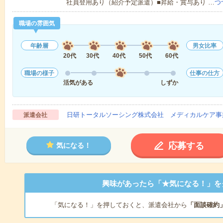
社員登用あり（紹介予定派遣）■昇給・賞与あり …
つ
職場の雰囲気
年齢層
男女比率
20代
30代
40代
50代
60代
職場の様子
仕事の仕方
活気がある
しずか
日研トータルソーシング株式会社 メディカルケア事
派遣会社
応募する
気になる！
興味があったら「★気になる！」を
「気になる！」を押しておくと、派遣会社から
「面談確約