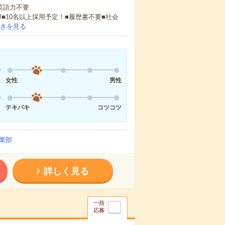
 英語力不要
!■10名以上採用予定！■履歴書不要■社会
きを見る
女性
男性
テキパキ
コツコツ
業部
詳しく見る
一括
応募