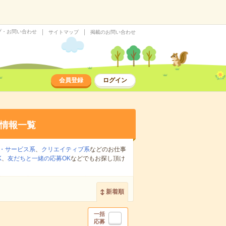
プ・お問い合わせ
サイトマップ
掲載のお問い合わせ
会員登録
ログイン
情報一覧
・サービス系
、
クリエイティブ系
などのお仕事
K
、
友だちと一緒の応募OK
などでもお探し頂け
新着順
一括
応募