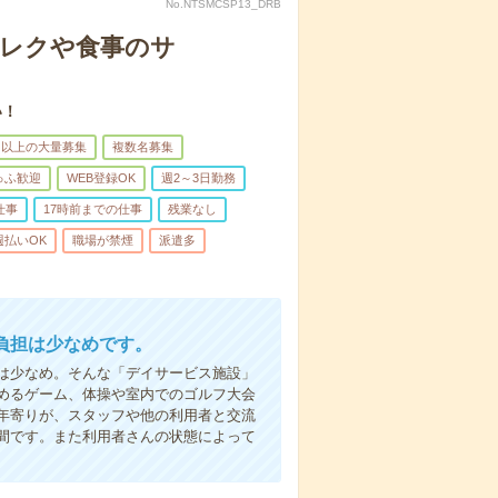
No.NTSMCSP13_DRB
＊レクや食事のサ
い！
名以上の大量募集
複数名募集
ゅふ歓迎
WEB登録OK
週2～3日勤務
仕事
17時前までの仕事
残業なし
週払いOK
職場が禁煙
派遣多
負担は少なめです。
は少なめ。そんな「デイサービス施設」
めるゲーム、体操や室内でのゴルフ大会
年寄りが、スタッフや他の利用者と交流
間です。また利用者さんの状態によって