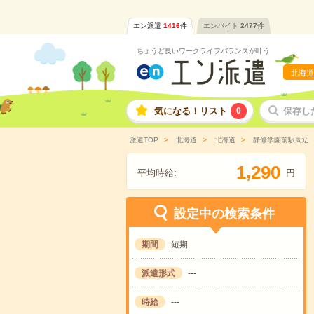
エン派遣
1416
件
エンバイト
2477
件
ちょうど良いワークライフバランスが叶う
北海道
気になる！リスト
0
保存し
派遣TOP
北海道
北海道
静修学園前駅周辺
,
1
2
9
0
平均時給:
円
設定中の検索条件
期間
短期
派遣形式
---
時給
---