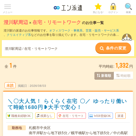
メニュー
気になる!
ログイン
検索
澄川駅周辺
×
在宅・リモートワーク
のお仕事一覧
澄川駅の派遣のお仕事情報です。
オフィスワーク・事務系
、
営業・販売・サービス系
、
クリエイティブ系
などのお仕事を取り揃えています。在宅・リモートワークの条件
の他に、
交通費別途支給あり
、
職種未経験OK
、
友だちと一緒の応募OK
などのこだわ
り条件も取り揃えています。
条件の変更
澄川駅周辺 / 在宅・リモートワーク
1
1,332
全
件
平均時給:
円
時給順
新着順
未読
掲載日
2026/08/03
＼〇大人気！ らくらく在宅 〇／ ゆったり働い
て時給1680円❥大手で安心！
職種未経験OK
残業なし
在宅・リモート
WEB登録OK
派遣
札幌市中央区
勤務地
南平岸駅から地下鉄5分／幌平橋駅から地下鉄5分／中の島駅