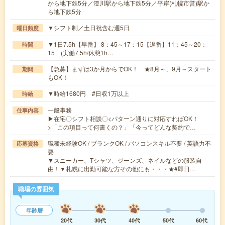
から地下鉄5分／澄川駅から地下鉄5分／平岸(札幌市営)駅か
ら地下鉄5分
▼シフト制／土日祝含む週5日
曜日頻度
▼1日7.5h【早番】 8：45～17：15【遅番】11：45～20：
時間
15 (実働7.5h/休憩1h…
【急募】まずは3か月からでOK！ ★8月～、9月～スタート
期間
もOK！
▼時給1680円 #日収1万以上
時給
一般事務
仕事内容
▶在宅〇シフト相談〇<パターン通りに対応すればOK！
>「この項目って何書くの？」「今ってどんな契約で…
職種未経験OK / ブランクOK / パソコンスキル不要 / 英語力不
応募資格
要
▼スニーカー、Tシャツ、ジーンズ、ネイルなどの服装自
由！▼札幌に出勤可能な方その他にも・・・★#即日…
職場の雰囲気
年齢層
20代
30代
40代
50代
60代