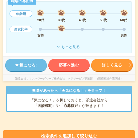
職場の雰囲気
年齢層
20代
30代
40代
50代
60代
男女比率
女性
男性
もっと見る
気になる!
応募へ進む
詳しく見る
派遣会社
マンパワーグループ株式会社 ケアサービス事業部 （医療福祉介護関連）
興味があったら「★気になる！」をタップ！
「気になる！」を押しておくと、派遣会社から
「面談確約」
や
「応募歓迎」
が届きます！
検索条件を追加して絞り込む