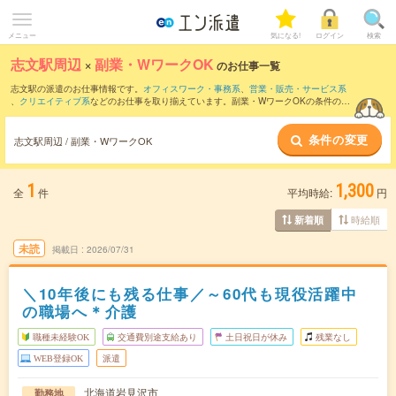
メニュー
気になる!
ログイン
検索
志文駅周辺
×
副業・WワークOK
のお仕事一覧
志文駅の派遣のお仕事情報です。
オフィスワーク・事務系
、
営業・販売・サービス系
、
クリエイティブ系
などのお仕事を取り揃えています。副業・WワークOKの条件の他
に、
交通費別途支給あり
、
職種未経験OK
、
友だちと一緒の応募OK
などのこだわり条
件も取り揃えています。
条件の変更
志文駅周辺 / 副業・WワークOK
1
1,300
全
件
平均時給:
円
時給順
新着順
未読
掲載日
2026/07/31
＼10年後にも残る仕事／～60代も現役活躍中
の職場へ＊介護
職種未経験OK
交通費別途支給あり
土日祝日が休み
残業なし
WEB登録OK
派遣
北海道岩見沢市
勤務地