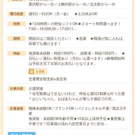
栗沢駅から---分／上幌向駅から---分／志文駅から---分
週3日～5日OK（月～金） ★土日休みOK
曜日頻度
★1日4時間～の時短シフトOK★スタート時間選べます！
時間
7:00～16:009:00～17:0011:…
開始日はご相談ください！ ★急募 ★職場が気に入れば、
期間
長期でも働けます！
無資格未経験：時給1300円～ 経験者：時給1350円～ ★
時給
日払い／週払い制度あり（月払いも選べます）※稼働開始時
は手続き完了次第のお支払いとなります。
交通費
交通費全額支給※規定有
介護関連
仕事内容
＊在宅勤務はできないけれど、時短も週3日勤務も叶う介護
＊おじいちゃん、おばあちゃんが暮らす施設での生…
職種未経験OK / ブランクOK / パソコンスキル不要 / 英語力不
応募資格
要
無資格・未経験OK年齢不問★10名以上採用予定★履歴書は
不要です▽応募後の流れ1)翌営業日までに担当…