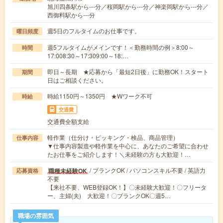
旭川四条駅から---分／桜岡駅から---分／神楽岡駅から---分／
西御料駅から---分
週5日のフルタイムのお仕事です。
曜日頻度
週5フルタイムがメインです！＜勤務時間の例＞8:00～
時間
17:008:30～17:309:00～18:…
即日～長期 ★応募から「最短2日後」に勤務OK！スタート
期間
日はご相談ください。
時給1150円～1350円 ★Wワーク不可
時給
交通費
交通費全額支給
軽作業（仕分け・ピッキング・検品、商品管理）
仕事内容
▼仕事内容製造や軽作業を中心に、あなたのご希望に合わせ
たお仕事をご紹介します！＼未経験の方も大歓迎！…
/ ブランクOK / パソコンスキル不要 / 英語力
職種未経験OK
応募資格
不要
【来社不要、WEB登録OK！】〇未経験大歓迎！〇フリータ
ー、主婦(夫) 大歓迎！〇ブランクOK〇週5…
職場の雰囲気