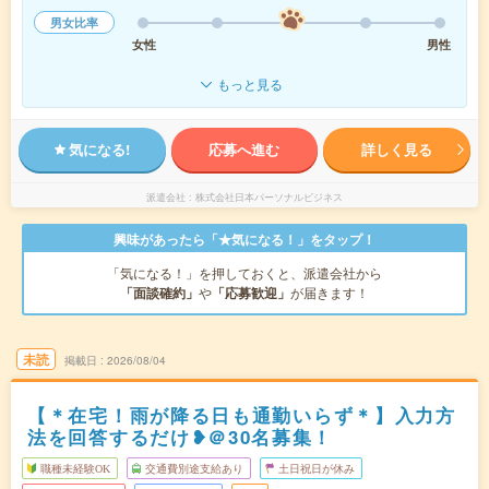
男女比率
女性
男性
もっと見る
気になる!
応募へ進む
詳しく見る
派遣会社
株式会社日本パーソナルビジネス
興味があったら「★気になる！」をタップ！
「気になる！」を押しておくと、派遣会社から
「面談確約」
や
「応募歓迎」
が届きます！
未読
掲載日
2026/08/04
【＊在宅！雨が降る日も通勤いらず＊】入力方
法を回答するだけ❥＠30名募集！
職種未経験OK
交通費別途支給あり
土日祝日が休み