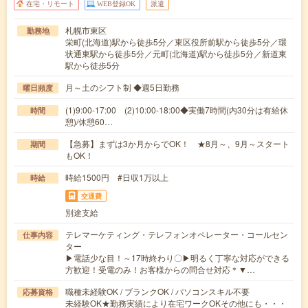
在宅・リモート
WEB登録OK
派遣
札幌市東区
勤務地
栄町(北海道)駅から徒歩5分／東区役所前駅から徒歩5分／環
状通東駅から徒歩5分／元町(北海道)駅から徒歩5分／新道東
駅から徒歩5分
月～土のシフト制 ◆週5日勤務
曜日頻度
(1)9:00-17:00 (2)10:00-18:00◆実働7時間(内30分は有給休
時間
憩)/休憩60…
【急募】まずは3か月からでOK！ ★8月～、9月～スタート
期間
もOK！
時給1500円 #日収1万以上
時給
交通費
別途支給
テレマーケティング・テレフォンオペレーター・コールセン
仕事内容
ター
▶電話少な目！～17時終わり〇▶明るく丁寧な対応ができる
方歓迎！受電のみ！お客様からの問合せ対応＊▼…
職種未経験OK / ブランクOK / パソコンスキル不要
応募資格
未経験OK★勤務実績により在宅ワークOKその他にも・・・