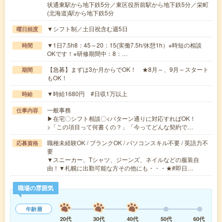
状通東駅から地下鉄5分／東区役所前駅から地下鉄5分／栄町
(北海道)駅から地下鉄5分
▼シフト制／土日祝含む週5日
曜日頻度
▼1日7.5h8：45～20：15(実働7.5h/休憩1h）※時短の相談
時間
OKです！※研修期間中：8：…
【急募】まずは3か月からでOK！ ★8月～、9月～スタート
期間
もOK！
▼時給1680円 #日収1万以上
時給
一般事務
仕事内容
▶在宅〇シフト相談〇<パターン通りに対応すればOK！
>「この項目って何書くの？」「今ってどんな契約で…
職種未経験OK / ブランクOK / パソコンスキル不要 / 英語力不
応募資格
要
▼スニーカー、Tシャツ、ジーンズ、ネイルなどの服装自
由！▼札幌に出勤可能な方その他にも・・・★#即日…
職場の雰囲気
年齢層
20代
30代
40代
50代
60代