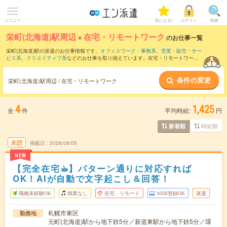
メニュー
気になる!
ログイン
検索
栄町(北海道)駅周辺
×
在宅・リモートワーク
のお仕事一覧
栄町(北海道)駅の派遣のお仕事情報です。
オフィスワーク・事務系
、
営業・販売・サー
ビス系
、
クリエイティブ系
などのお仕事を取り揃えています。在宅・リモートワーク
の条件の他に、
交通費別途支給あり
、
職種未経験OK
、
友だちと一緒の応募OK
などの
こだわり条件も取り揃えています。
条件の変更
栄町(北海道)駅周辺 / 在宅・リモートワーク
4
1,425
全
件
平均時給:
円
時給順
新着順
未読
掲載日
2026/08/05
NEW
【完全在宅☕︎】パターン通りに対応すれば
OK！AIが自動で文字起こし＆回答！
職種未経験OK
残業なし
在宅・リモート
WEB登録OK
派遣
札幌市東区
勤務地
元町(北海道)駅から地下鉄5分／新道東駅から地下鉄5分／環