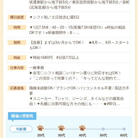
状通東駅から地下鉄5分／東区役所前駅から地下鉄5分／栄町
(北海道)駅から地下鉄5分
▼シフト制／土日祝含む週5日
曜日頻度
▼1日7.5h8：45～20：15(実働7.5h/休憩1h）※時短の相談
時間
OKです！※研修期間中：8：…
【急募】まずは3か月からでOK！ ★8月～、9月～スタート
期間
もOK！
▼時給1680円 #日収1万以上
時給
一般事務
仕事内容
▶在宅〇シフト相談〇<パターン通りに対応すればOK！
>「この項目って何書くの？」「今ってどんな契約で…
職種未経験OK / ブランクOK / パソコンスキル不要 / 英語力不
応募資格
要
▼スニーカー、Tシャツ、ジーンズ、ネイルなどの服装自
由！▼札幌に出勤可能な方その他にも・・・★#即日…
職場の雰囲気
年齢層
20代
30代
40代
50代
60代