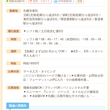
職種未経験OK
在宅・リモート
WEB登録OK
派遣
札幌市東区
勤務地
元町(北海道)駅から徒歩5分／栄町(北海道)駅から徒歩5分／
東区役所前駅から徒歩5分／環状通東駅から徒歩5分／新道東
駅から徒歩5分
▼シフト制／土日祝含む週5日
曜日頻度
・シフト例＊08：45～17：45（休憩60分）＊09：00～18：
時間
00＊10：00～19：00（休…
【急募】まずは3か月からでOK！ ★8月～、9月～スタート
期間
求人もあり！
時給1650円
時給
データ入力・タイピング
仕事内容
<コツコツ自分のペースで働ける！>▼仕事内容・お問合せ対
応・フォーマットへのPC入力・その他事務作業…
職種未経験OK / ブランクOK / パソコンスキル不要
応募資格
▼スニーカー、Tシャツ、ジーンズ、ネイルなどの服装自
由！▼未経験OK▼札幌に出勤可能な方その他にも・…
職場の雰囲気