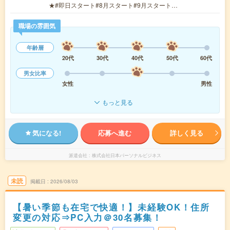
★#即日スタート#8月スタート#9月スタート…
職場の雰囲気
年齢層
20代
30代
40代
50代
60代
男女比率
女性
男性
もっと見る
気になる!
応募へ進む
詳しく見る
派遣会社
株式会社日本パーソナルビジネス
未読
掲載日
2026/08/03
【暑い季節も在宅で快適！】未経験OK！住所
変更の対応⇒PC入力＠30名募集！