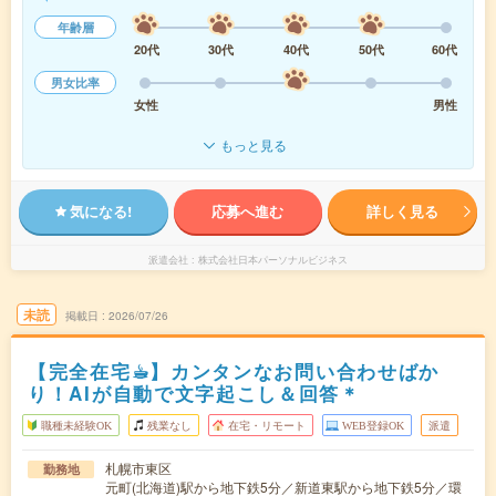
年齢層
20代
30代
40代
50代
60代
男女比率
女性
男性
もっと見る
気になる!
応募へ進む
詳しく見る
派遣会社
株式会社日本パーソナルビジネス
未読
掲載日
2026/07/26
【完全在宅☕︎】カンタンなお問い合わせばか
り！AIが自動で文字起こし＆回答＊
職種未経験OK
残業なし
在宅・リモート
WEB登録OK
派遣
札幌市東区
勤務地
元町(北海道)駅から地下鉄5分／新道東駅から地下鉄5分／環