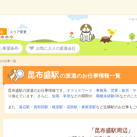
ヘル
版
エリア変更
た希望条件
お気に入りの派遣会社
遣の仕事一覧
昆布盛駅
の派遣のお仕事情報一覧
昆布盛駅の派遣のお仕事情報です。
オフィスワーク・事務系
、
営業・販売・サ
り揃えています。さらに、
短期
・
単発
などの期間や、
職種未経験OK
などのこ
また、
落石駅
・
西和田駅
・
根室駅
・
花咲駅
・
東根室駅
など近隣駅のお仕事もご
「
昆布盛駅周辺
」