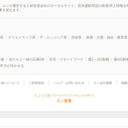
、エンが運営する人材派遣会社のポータルサイト。昆布盛駅周辺の派遣/求人情報を
事を探せます。
系
クリエイティブ系
IT・エンジニア系
技術系
医療・介護・福祉・教育系
募集
友だちと一緒の応募OK
在宅・リモートワーク
週2～3日勤務
週4日勤
学力が活かせる
り扱いについて
ご利用規約
ヘルプ・お問い合わせ
エン会社概要
掲載
ちょうど良いワークライフバランスが叶う
エン派遣