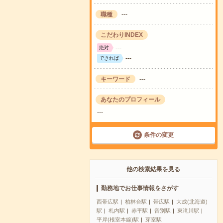
職種
---
こだわりINDEX
---
絶対
---
できれば
キーワード
---
あなたのプロフィール
---
条件の変更
他の検索結果を見る
勤務地でお仕事情報をさがす
西帯広駅
柏林台駅
帯広駅
大成(北海道)
駅
札内駅
赤平駅
音別駅
東滝川駅
平岸(根室本線)駅
芽室駅