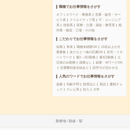
職種でお仕事情報をさがす
オフィスワーク・事務系
営業・販売・サー
ビス系
クリエイティブ系
IT・エンジニア
系
技術系
医療・介護・福祉・教育系
軽
作業・物流・工場・その他
こだわりでお仕事情報をさがす
短期
単発
職種未経験OK
10名以上の大
量募集
友だちと一緒の応募OK
在宅・リモ
ートワーク
週2～3日勤務
週4日勤務
土
日祝のみ勤務
残業なし
副業・WワークOK
交通費別途支給あり
語学力が活かせる
人気のワードでお仕事情報をさがす
急募
年齢不問
財団法人
英語
書類チェ
ック
テレビ局
封入
大学
勤務地 / 路線・駅