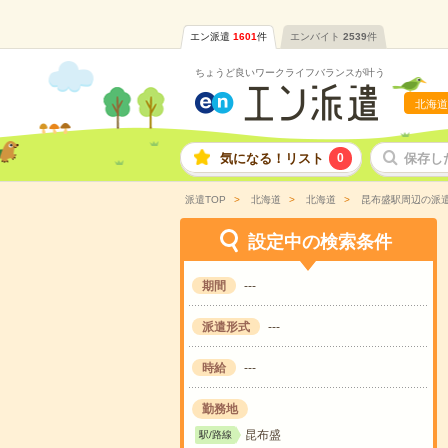
エン派遣
1601
件
エンバイト
2539
件
ちょうど良いワークライフバランスが叶う
北海道
気になる！リスト
0
保存し
派遣TOP
北海道
北海道
昆布盛駅周辺の派
設定中の検索条件
期間
---
派遣形式
---
時給
---
勤務地
昆布盛
駅/路線