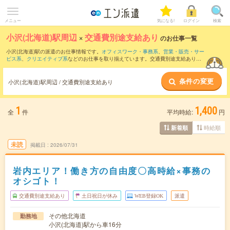
メニュー
気になる!
ログイン
検索
小沢(北海道)駅周辺
×
交通費別途支給あり
のお仕事一覧
小沢(北海道)駅の派遣のお仕事情報です。
オフィスワーク・事務系
、
営業・販売・サー
ビス系
、
クリエイティブ系
などのお仕事を取り揃えています。交通費別途支給ありの
条件の他に、
職種未経験OK
、
友だちと一緒の応募OK
、
週4日勤務
などのこだわり条件
も取り揃えています。
条件の変更
小沢(北海道)駅周辺 / 交通費別途支給あり
1
1,400
全
件
平均時給:
円
時給順
新着順
未読
掲載日
2026/07/31
岩内エリア！働き方の自由度〇高時給×事務の
オシゴト！
交通費別途支給あり
土日祝日が休み
WEB登録OK
派遣
その他北海道
勤務地
小沢(北海道)駅から車16分