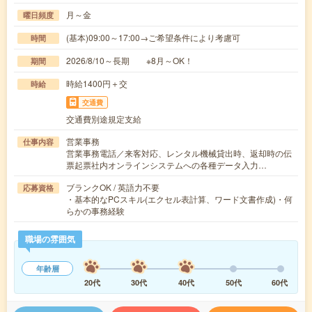
月～金
曜日頻度
(基本)09:00～17:00→ご希望条件により考慮可
時間
2026/8/10～長期 ※8月～OK！
期間
時給1400円＋交
時給
交通費
交通費別途規定支給
営業事務
仕事内容
営業事務電話／来客対応、レンタル機械貸出時、返却時の伝
票起票社内オンラインシステムへの各種データ入力…
ブランクOK / 英語力不要
応募資格
・基本的なPCスキル(エクセル表計算、ワード文書作成)・何
らかの事務経験
職場の雰囲気
年齢層
20代
30代
40代
50代
60代