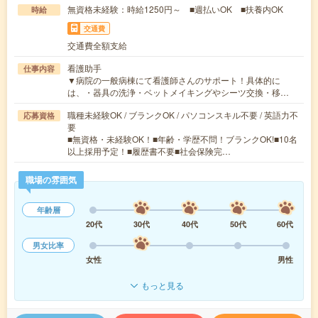
無資格未経験：時給1250円～ ■週払いOK ■扶養内OK
時給
交通費
交通費全額支給
看護助手
仕事内容
▼病院の一般病棟にて看護師さんのサポート！具体的に
は、・器具の洗浄・ベットメイキングやシーツ交換・移…
職種未経験OK / ブランクOK / パソコンスキル不要 / 英語力不
応募資格
要
■無資格・未経験OK！■年齢・学歴不問！ブランクOK!■10名
以上採用予定！■履歴書不要■社会保険完…
職場の雰囲気
年齢層
20代
30代
40代
50代
60代
男女比率
女性
男性
もっと見る