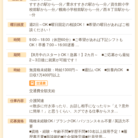
すすきの駅から---分／豊水すすきの駅から---分／資生館小学
校前駅から---分／幌南小学校前駅から---分／西８丁目駅から-
--分
週2日～OK ■曜日固定の相談OK！ ■希望の曜日があればご相
曜日頻度
談ください！
9:00～18:00（休憩60分）■ご希望があれば下記シフトも
時間
OK！早番 7:00～16:00遅番 …
【8月中のスタートOK！急募！】2カ月～ ■ご応募から最短
期間
2～3日後に就業が可能です！
無資格未経験：時給1300円～ ■週払いOK ■扶養内OK ■
時給
日収1万400円以上
交通費
交通費全額支給
介護関連
仕事内容
≪散歩に付き添ったり、お話し相手になったり≫「え？意外
に簡単！」と思うくらい、スグできる仕事からスタ…
職種未経験OK / ブランクOK / パソコンスキル不要 / 英語力不
応募資格
要
■資格・経験・年齢不問■学歴不問■10名以上採用予定！■履
歴書不要■面談確約■社会保険完備■社員登用…