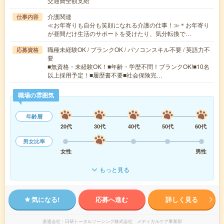
交通費全額支給
介護関連
仕事内容
≪お年寄りも自分も笑顔になれる介護の仕事！≫＊お年寄り
が昼間だけ生活のサポートを受けたり、気分転換で…
職種未経験OK / ブランクOK / パソコンスキル不要 / 英語力不
応募資格
要
■無資格・未経験OK！■年齢・学歴不問！ブランクOK!■10名
以上採用予定！■履歴書不要■社会保険完…
職場の雰囲気
年齢層
20代
30代
40代
50代
60代
男女比率
女性
男性
もっと見る
気になる!
応募へ進む
詳しく見る
派遣会社
日研トータルソーシング株式会社 メディカルケア事業部