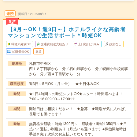
未読
掲載日
2026/08/04
NEW
【8月～OK！週3日～】ホテルライクな高齢者
マンションで生活サポート＊時短OK
職種未経験OK
交通費別途支給あり
土日祝日が休み
残業なし
WEB登録OK
派遣
札幌市中央区
勤務地
西１８丁目駅から---分／石山通駅から---分／幌南小学校前駅
から---分／西４丁目駅から---分
週3日～5日OK（月～金） ★土日休みOK
曜日頻度
★1日4時間～の時短シフトOK★スタート時間選べます！
時間
7:00～16:009:00～17:0011:…
開始日はご相談ください！ ★急募 ★職場が気に入れば、
期間
長期でも働けます！
無資格未経験：時給1300円～ 経験者：時給1350円～★日
時給
払い／週払い制度あり（月払いも選べます）※稼働開始時は
手続き完了次第のお支払いとなります。