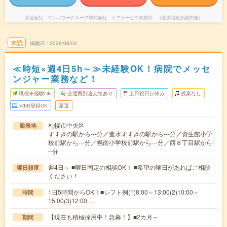
派遣会社
マンパワーグループ株式会社 ケアサービス事業部 （医療福祉介護関連）
未読
掲載日
2026/08/02
≪時短×週4日5h～≫未経験OK！病院でメッセ
ンジャー業務など！
職種未経験OK
交通費別途支給あり
土日祝日が休み
残業なし
WEB登録OK
派遣
札幌市中央区
勤務地
すすきの駅から---分／豊水すすきの駅から---分／資生館小学
校前駅から---分／幌南小学校前駅から---分／西８丁目駅から-
--分
週4日～ ■曜日固定の相談OK！ ■希望の曜日があればご相談
曜日頻度
ください！
1日5時間からOK！■シフト例(1)8:00～13:00(2)10:00～
時間
15:00(3)12:00…
【現在も積極採用中！急募！】■2カ月～
期間