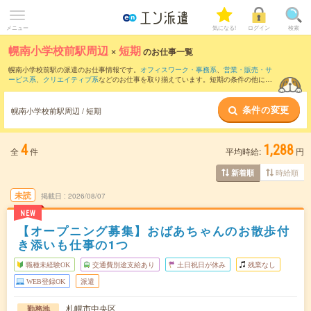
メニュー
気になる!
ログイン
検索
幌南小学校前駅周辺
×
短期
のお仕事一覧
幌南小学校前駅の派遣のお仕事情報です。
オフィスワーク・事務系
、
営業・販売・サ
ービス系
、
クリエイティブ系
などのお仕事を取り揃えています。短期の条件の他に、
交通費別途支給あり
、
職種未経験OK
、
友だちと一緒の応募OK
などでもお探し頂けま
す。
条件の変更
幌南小学校前駅周辺 / 短期
4
1,288
全
件
平均時給:
円
時給順
新着順
未読
掲載日
2026/08/07
NEW
【オープニング募集】おばあちゃんのお散歩付
き添いも仕事の1つ
職種未経験OK
交通費別途支給あり
土日祝日が休み
残業なし
WEB登録OK
派遣
札幌市中央区
勤務地