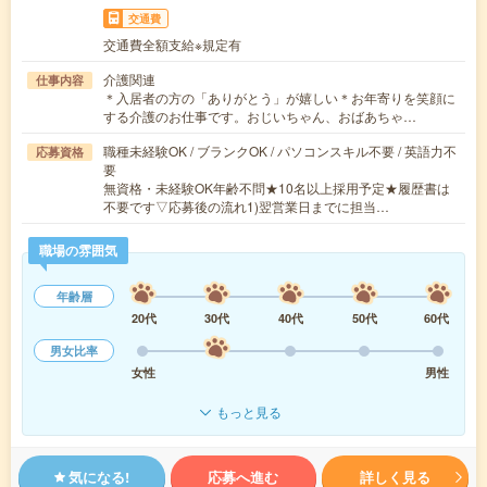
交通費
交通費全額支給※規定有
介護関連
仕事内容
＊入居者の方の「ありがとう」が嬉しい＊お年寄りを笑顔に
する介護のお仕事です。おじいちゃん、おばあちゃ…
職種未経験OK / ブランクOK / パソコンスキル不要 / 英語力不
応募資格
要
無資格・未経験OK年齢不問★10名以上採用予定★履歴書は
不要です▽応募後の流れ1)翌営業日までに担当…
職場の雰囲気
年齢層
20代
30代
40代
50代
60代
男女比率
女性
男性
もっと見る
気になる!
応募へ進む
詳しく見る