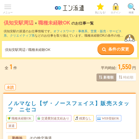
メニュー
気になる!
ログイン
検索
倶知安駅周辺
×
職種未経験OK
のお仕事一覧
倶知安駅の派遣のお仕事情報です。
オフィスワーク・事務系
、
営業・販売・サービス
系
、
クリエイティブ系
などのお仕事を取り揃えています。職種未経験OKの条件の他
に、
交通費別途支給あり
、
友だちと一緒の応募OK
、
週4日勤務
などのこだわり条件も
取り揃えています。
条件の変更
倶知安駅周辺 / 職種未経験OK
1
1,550
全
件
平均時給:
円
時給順
新着順
未読
ノルマなし【ザ・ノースフェイス】販売スタッ
フ ニセコ
職種未経験OK
交通費別途支給あり
残業なし
WEB登録OK
派遣
その他北海道
勤務地