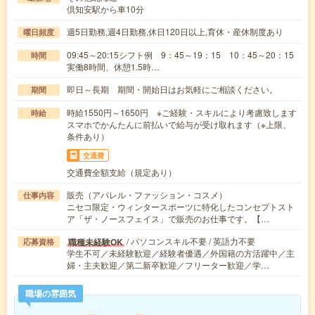
倶知安駅から車10分
週5日勤務,週4日勤務,休日120日以上,育休・産休制度あり
曜日頻度
09:45～20:15シフト例 9：45～19：15 10：45～20：15
時間
実働8時間、休憩1.5時…
即日～長期 期間・開始日はお気軽にご相談ください。
期間
時給1550円～1650円 ※ご経験・スキルにより考慮致します
時給
スマホでかんたんに前払いで給与が受け取れます（※上限、
条件あり）
交通費
交通費全額支給（規定あり）
販売（アパレル・ファッション・コスメ）
仕事内容
ニセコ限定・ウィンタースポーツに特化したコンセプトスト
ア「ザ・ノースフェイス」で販売のお仕事です。【…
/ パソコンスキル不要 / 英語力不要
職種未経験OK
応募資格
学生不可／未経験歓迎／経験者優遇／外国籍の方活躍中／主
婦・主夫歓迎／第二新卒歓迎／フリーター歓迎／学…
職場の雰囲気