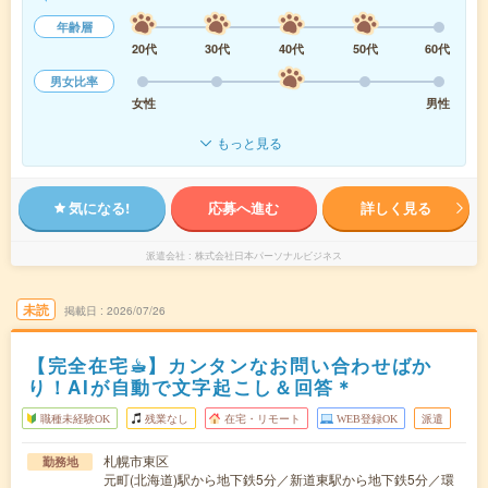
年齢層
20代
30代
40代
50代
60代
男女比率
女性
男性
もっと見る
気になる!
応募へ進む
詳しく見る
派遣会社
株式会社日本パーソナルビジネス
未読
掲載日
2026/07/26
【完全在宅☕︎】カンタンなお問い合わせばか
り！AIが自動で文字起こし＆回答＊
職種未経験OK
残業なし
在宅・リモート
WEB登録OK
派遣
札幌市東区
勤務地
元町(北海道)駅から地下鉄5分／新道東駅から地下鉄5分／環