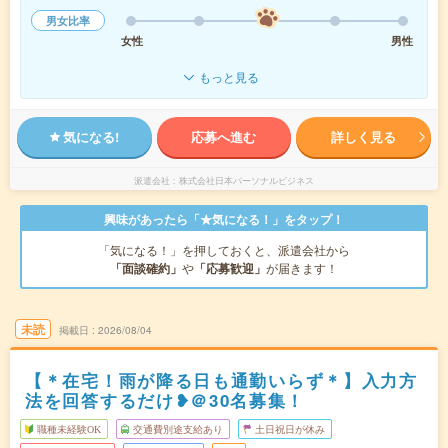
男女比率
女性
男性
もっと見る
気になる!
応募へ進む
詳しく見る
派遣会社
株式会社日本パーソナルビジネス
興味があったら「★気になる！」をタップ！
「気になる！」を押しておくと、派遣会社から
「面談確約」
や
「応募歓迎」
が届きます！
未読
掲載日
2026/08/04
【＊在宅！雨が降る日も通勤いらず＊】入力方
法を回答するだけ❥＠30名募集！
職種未経験OK
交通費別途支給あり
土日祝日が休み