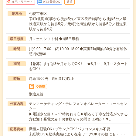
在宅・リモート
WEB登録OK
派遣
札幌市東区
勤務地
栄町(北海道)駅から徒歩5分／東区役所前駅から徒歩5分／環
状通東駅から徒歩5分／元町(北海道)駅から徒歩5分／新道東
駅から徒歩5分
月～土のシフト制 ◆週5日勤務
曜日頻度
(1)9:00-17:00 (2)10:00-18:00◆実働7時間(内30分は有給休
時間
憩)/休憩60…
【急募】まずは3か月からでOK！ ★8月～、9月～スタート
期間
もOK！
時給1500円 #日収1万以上
時給
交通費
別途支給
テレマーケティング・テレフォンオペレーター・コールセン
仕事内容
ター
▶電話少な目！～17時終わり〇▶明るく丁寧な対応ができる
方歓迎！受電のみ！お客様からの問合せ対応＊▼…
職種未経験OK / ブランクOK / パソコンスキル不要
応募資格
未経験OK★勤務実績により在宅ワークOKその他にも・・・