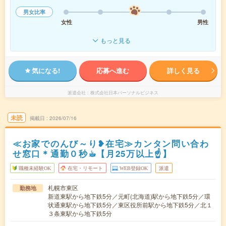
男女比率
女性
男性
もっと見る
気になる!
応募へ進む
詳しく見る
派遣会社
株式会社日本パーソナルビジネス
未読
掲載日
2026/07/16
≪お家でのんび～り❥在宅≫カンタン問い合わ
せ窓口＊通勤０秒☕︎【月25万以上☝】
職種未経験OK
在宅・リモート
WEB登録OK
派遣
札幌市東区
勤務地
新道東駅から地下鉄5分／元町(北海道)駅から地下鉄5分／環
状通東駅から地下鉄5分／東区役所前駅から地下鉄5分／北１
３条東駅から地下鉄5分