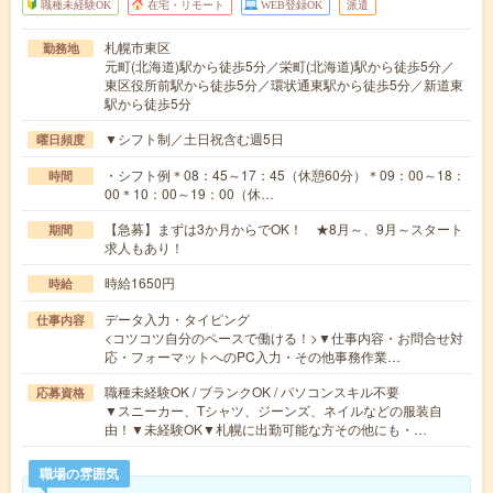
職種未経験OK
在宅・リモート
WEB登録OK
派遣
札幌市東区
勤務地
元町(北海道)駅から徒歩5分／栄町(北海道)駅から徒歩5分／
東区役所前駅から徒歩5分／環状通東駅から徒歩5分／新道東
駅から徒歩5分
▼シフト制／土日祝含む週5日
曜日頻度
・シフト例＊08：45～17：45（休憩60分）＊09：00～18：
時間
00＊10：00～19：00（休…
【急募】まずは3か月からでOK！ ★8月～、9月～スタート
期間
求人もあり！
時給1650円
時給
データ入力・タイピング
仕事内容
<コツコツ自分のペースで働ける！>▼仕事内容・お問合せ対
応・フォーマットへのPC入力・その他事務作業…
職種未経験OK / ブランクOK / パソコンスキル不要
応募資格
▼スニーカー、Tシャツ、ジーンズ、ネイルなどの服装自
由！▼未経験OK▼札幌に出勤可能な方その他にも・…
職場の雰囲気