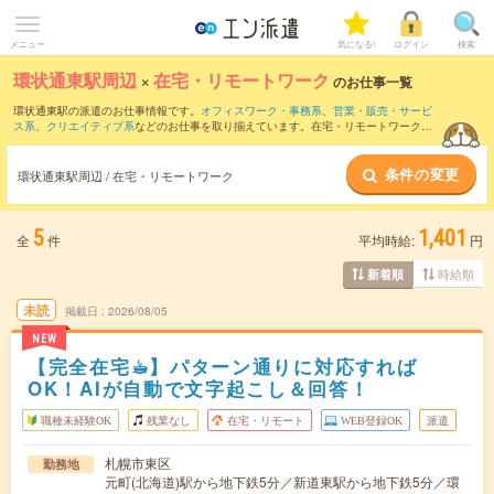
メニュー
気になる!
ログイン
検索
環状通東駅周辺
×
在宅・リモートワーク
のお仕事一覧
環状通東駅の派遣のお仕事情報です。
オフィスワーク・事務系
、
営業・販売・サービ
ス系
、
クリエイティブ系
などのお仕事を取り揃えています。在宅・リモートワークの
条件の他に、
交通費別途支給あり
、
職種未経験OK
、
友だちと一緒の応募OK
などのこ
だわり条件も取り揃えています。
条件の変更
環状通東駅周辺 / 在宅・リモートワーク
5
1,401
全
件
平均時給:
円
時給順
新着順
未読
掲載日
2026/08/05
NEW
【完全在宅☕︎】パターン通りに対応すれば
OK！AIが自動で文字起こし＆回答！
職種未経験OK
残業なし
在宅・リモート
WEB登録OK
派遣
札幌市東区
勤務地
元町(北海道)駅から地下鉄5分／新道東駅から地下鉄5分／環