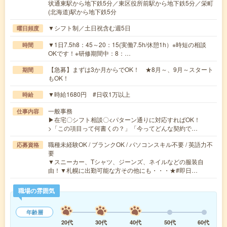
状通東駅から地下鉄5分／東区役所前駅から地下鉄5分／栄町
(北海道)駅から地下鉄5分
▼シフト制／土日祝含む週5日
曜日頻度
▼1日7.5h8：45～20：15(実働7.5h/休憩1h）※時短の相談
時間
OKです！※研修期間中：8：…
【急募】まずは3か月からでOK！ ★8月～、9月～スタート
期間
もOK！
▼時給1680円 #日収1万以上
時給
一般事務
仕事内容
▶在宅〇シフト相談〇<パターン通りに対応すればOK！
>「この項目って何書くの？」「今ってどんな契約で…
職種未経験OK / ブランクOK / パソコンスキル不要 / 英語力不
応募資格
要
▼スニーカー、Tシャツ、ジーンズ、ネイルなどの服装自
由！▼札幌に出勤可能な方その他にも・・・★#即日…
職場の雰囲気
年齢層
20代
30代
40代
50代
60代