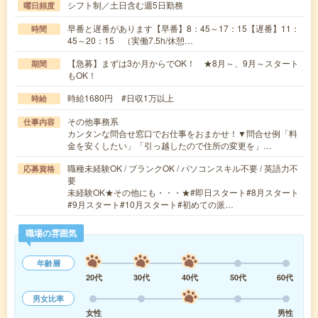
シフト制／土日含む週5日勤務
曜日頻度
早番と遅番があります【早番】8：45～17：15【遅番】11：
時間
45～20：15 （実働7.5h/休憩…
【急募】まずは3か月からでOK！ ★8月～、9月～スタート
期間
もOK！
時給1680円 #日収1万以上
時給
その他事務系
仕事内容
カンタンな問合せ窓口でお仕事をおまかせ！▼問合せ例「料
金を安くしたい」「引っ越したので住所の変更を」…
職種未経験OK / ブランクOK / パソコンスキル不要 / 英語力不
応募資格
要
未経験OK★その他にも・・・★#即日スタート#8月スタート
#9月スタート#10月スタート#初めての派…
職場の雰囲気
年齢層
20代
30代
40代
50代
60代
男女比率
女性
男性