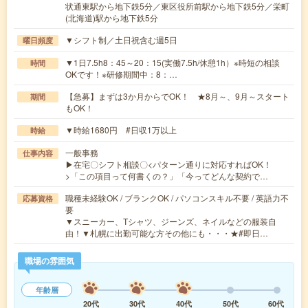
状通東駅から地下鉄5分／東区役所前駅から地下鉄5分／栄町
(北海道)駅から地下鉄5分
▼シフト制／土日祝含む週5日
曜日頻度
▼1日7.5h8：45～20：15(実働7.5h/休憩1h）※時短の相談
時間
OKです！※研修期間中：8：…
【急募】まずは3か月からでOK！ ★8月～、9月～スタート
期間
もOK！
▼時給1680円 #日収1万以上
時給
一般事務
仕事内容
▶在宅〇シフト相談〇<パターン通りに対応すればOK！
>「この項目って何書くの？」「今ってどんな契約で…
職種未経験OK / ブランクOK / パソコンスキル不要 / 英語力不
応募資格
要
▼スニーカー、Tシャツ、ジーンズ、ネイルなどの服装自
由！▼札幌に出勤可能な方その他にも・・・★#即日…
職場の雰囲気
年齢層
20代
30代
40代
50代
60代