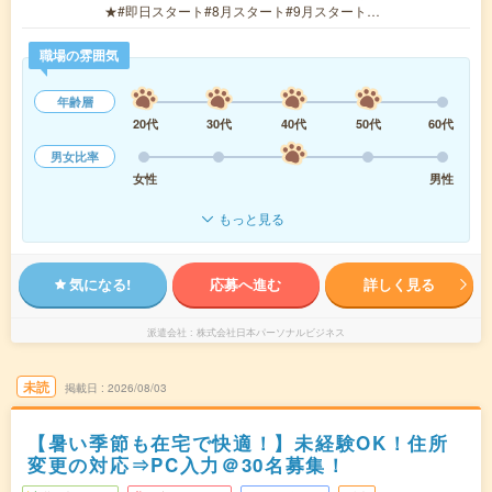
★#即日スタート#8月スタート#9月スタート…
職場の雰囲気
年齢層
20代
30代
40代
50代
60代
男女比率
女性
男性
もっと見る
気になる!
応募へ進む
詳しく見る
派遣会社
株式会社日本パーソナルビジネス
未読
掲載日
2026/08/03
【暑い季節も在宅で快適！】未経験OK！住所
変更の対応⇒PC入力＠30名募集！