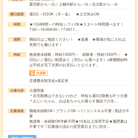
栗沢駅から---分／上幌向駅から---分／志文駅から---分
週3日～5日OK（月～金） ★土日休みOK
曜日頻度
★1日4時間～の時短シフトOK★スタート時間選べます！
時間
7:00～16:009:00～17:0011:…
開始日はご相談ください！ ★急募 ★職場が気に入れば、
期間
長期でも働けます！
無資格未経験：時給1300円～ 経験者：時給1350円～ ★
時給
日払い／週払い制度あり（月払いも選べます）※稼働開始時
は手続き完了次第のお支払いとなります。
交通費
交通費全額支給※規定有
介護関連
仕事内容
＊在宅勤務はできないけれど、時短も週3日勤務も叶う介護
＊おじいちゃん、おばあちゃんが暮らす施設での生…
職種未経験OK / ブランクOK / パソコンスキル不要 / 英語力不
応募資格
要
無資格・未経験OK年齢不問★10名以上採用予定★履歴書は
不要です▽応募後の流れ1)翌営業日までに担当…