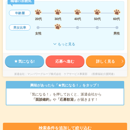
職場の雰囲気
年齢層
20代
30代
40代
50代
60代
男女比率
女性
男性
もっと見る
気になる!
応募へ進む
詳しく見る
派遣会社
マンパワーグループ株式会社 ケアサービス事業部 （医療福祉介護関連）
興味があったら「★気になる！」をタップ！
「気になる！」を押しておくと、派遣会社から
「面談確約」
や
「応募歓迎」
が届きます！
検索条件を追加して絞り込む