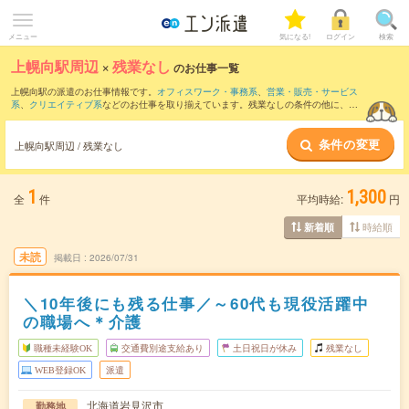
メニュー
気になる!
ログイン
検索
上幌向駅周辺
×
残業なし
のお仕事一覧
上幌向駅の派遣のお仕事情報です。
オフィスワーク・事務系
、
営業・販売・サービス
系
、
クリエイティブ系
などのお仕事を取り揃えています。残業なしの条件の他に、
交
通費別途支給あり
、
職種未経験OK
、
友だちと一緒の応募OK
などのこだわり条件も取
り揃えています。
条件の変更
上幌向駅周辺 / 残業なし
1
1,300
全
件
平均時給:
円
時給順
新着順
未読
掲載日
2026/07/31
＼10年後にも残る仕事／～60代も現役活躍中
の職場へ＊介護
職種未経験OK
交通費別途支給あり
土日祝日が休み
残業なし
WEB登録OK
派遣
北海道岩見沢市
勤務地