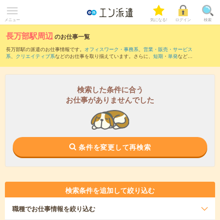
メニュー
気になる!
ログイン
検索
長万部駅周辺
のお仕事一覧
長万部駅の派遣のお仕事情報です。
オフィスワーク・事務系
、
営業・販売・サービス
系
、
クリエイティブ系
などのお仕事を取り揃えています。さらに、
短期
・
単発
などの
期間や、
職種未経験OK
などのこだわり条件で絞り込んでいただけます。
また、
国縫駅
・
静狩駅
・
中ノ沢駅
・
二股駅
・
蕨岱駅
など近隣駅のお仕事もご確認いた
だけます。
検索した条件に合う
お仕事がありませんでした
条件を変更して再検索
検索条件を追加して絞り込む
職種
でお仕事情報を絞り込む